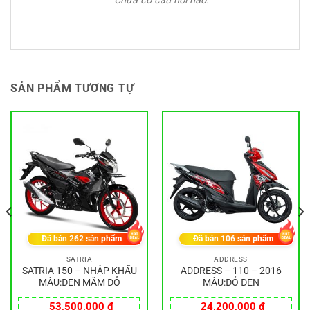
Chưa có câu hỏi nào.
SẢN PHẨM TƯƠNG TỰ
Đã bán
262
sản phẩm
Đã bán
106
sản phẩm
SATRIA
ADDRESS
SATRIA 150 – NHẬP KHẨU
ADDRESS – 110 – 2016
MÀU:ĐEN MÂM ĐỎ
MÀU:ĐỎ ĐEN
53,500,000
₫
24,200,000
₫