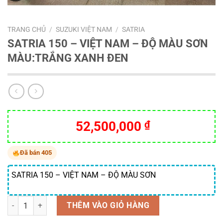
TRANG CHỦ
/
SUZUKI VIỆT NAM
/
SATRIA
SATRIA 150 – VIỆT NAM – ĐỘ MÀU SƠN
MÀU:TRẮNG XANH ĐEN
52,500,000
₫
Đã bán 405
SATRIA 150 – VIỆT NAM – ĐỘ MÀU SƠN
Số lượng
THÊM VÀO GIỎ HÀNG