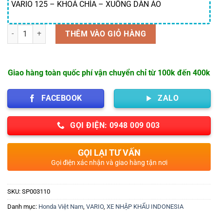
VARIO 125 – KHOÁ CHÌA – XUỐNG DÀN ÁO
Số lượng
THÊM VÀO GIỎ HÀNG
Giao hàng toàn quốc phí vận chuyển chỉ từ 100k đến 400k
FACEBOOK
ZALO
GỌI ĐIỆN: 0948 009 003
GỌI LẠI TƯ VẤN
Gọi điện xác nhận và giao hàng tận nơi
SKU:
SP003110
Danh mục:
Honda Việt Nam
,
VARIO
,
XE NHẬP KHẨU INDONESIA