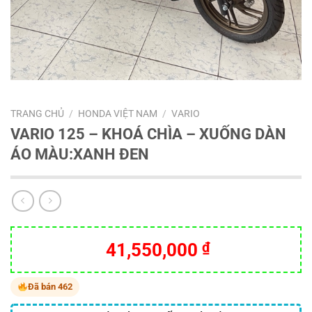
TRANG CHỦ
/
HONDA VIỆT NAM
/
VARIO
VARIO 125 – KHOÁ CHÌA – XUỐNG DÀN
ÁO MÀU:XANH ĐEN
41,550,000
₫
Đã bán 462