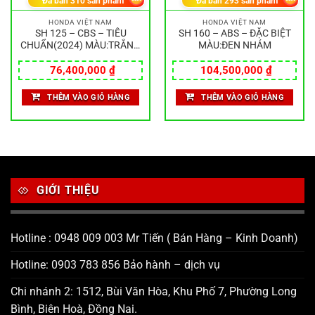
Đã bán
310
sản phẩm
Đã bán
293
sản phẩm
HONDA VIỆT NAM
HONDA VIỆT NAM
SH 125 – CBS – TIÊU
SH 160 – ABS – ĐẶC BIỆT
CHUẨN(2024) MÀU:TRẮNG
MÀU:ĐEN NHÁM
ĐEN
76,400,000
₫
104,500,000
₫
THÊM VÀO GIỎ HÀNG
THÊM VÀO GIỎ HÀNG
GIỚI THIỆU
Hotline : 0948 009 003 Mr Tiến ( Bán Hàng – Kinh Doanh)
Hotline: 0903 783 856 Bảo hành – dịch vụ
Chi nhánh 2: 1512, Bùi Văn Hòa, Khu Phố 7, Phường Long
Bình, Biên Hoà, Đồng Nai.