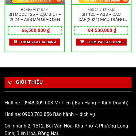
Đã bán
214
sản phẩm
Đã bán
151
sản phẩm
HONDA VIỆT NAM
HONDA VIỆT NAM
SH MODE 125 – ĐẶC BIỆT –
SH 125 – ABS – CAO
2024 – ABS MÀU:BẠC ĐEN
CẤP(2024) MÀU:TRẮNG
ĐEN
66,500,000
₫
84,500,000
₫
THÊM VÀO GIỎ HÀNG
THÊM VÀO GIỎ HÀNG
GIỚI THIỆU
Hotline : 0948 009 003 Mr Tiến ( Bán Hàng – Kinh Doanh)
Hotline: 0903 783 856 Bảo hành – dịch vụ
Chi nhánh 2: 1512, Bùi Văn Hòa, Khu Phố 7, Phường Long
Bình, Biên Hoà, Đồng Nai.