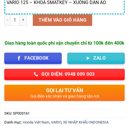
VARIO 125 – KHOÁ SMATKEY – XUỐNG DÀN ÁO
Số lượng
THÊM VÀO GIỎ HÀNG
Giao hàng toàn quốc phí vận chuyển chỉ từ 100k đến 400k
FACEBOOK
ZALO
GỌI ĐIỆN: 0948 009 003
GỌI LẠI TƯ VẤN
Gọi điện xác nhận và giao hàng tận nơi
SKU:
SP003161
Danh mục:
Honda Việt Nam
,
VARIO
,
XE NHẬP KHẨU INDONESIA