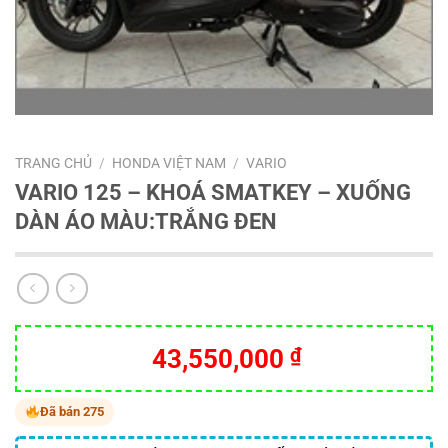
TRANG CHỦ
/
HONDA VIỆT NAM
/
VARIO
VARIO 125 – KHOÁ SMATKEY – XUỐNG
DÀN ÁO MÀU:TRẮNG ĐEN
43,550,000
₫
Đã bán 275