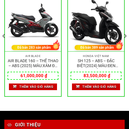
Đã bán
283
sản phẩm
Đã bán
389
sản phẩm
AIR BLADE
HONDA VIỆT NAM
AIR BLADE 160 – THỂ THAO
SH 125 – ABS – ĐẶC
– ABS (2025) MÀU:XÁM ĐỎ
BIỆT(2024) MÀU:ĐEN
ĐEN
NHÁM
61,000,000
₫
83,500,000
₫
THÊM VÀO GIỎ HÀNG
THÊM VÀO GIỎ HÀNG
GIỚI THIỆU