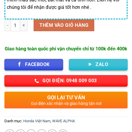
chúng tôi để nhận được giá tốt hơn nhé .
Số lượng
THÊM VÀO GIỎ HÀNG
Giao hàng toàn quốc phí vận chuyển chỉ từ 100k đến 400k
FACEBOOK
ZALO
GỌI ĐIỆN: 0948 009 003
GỌI LẠI TƯ VẤN
Gọi điện xác nhận và giao hàng tận nơi
Danh mục:
Honda Việt Nam
,
WAVE ALPHA