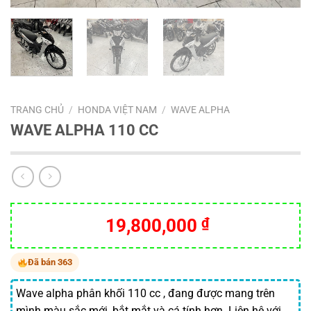
TRANG CHỦ
/
HONDA VIỆT NAM
/
WAVE ALPHA
WAVE ALPHA 110 CC
19,800,000
₫
Đã bán 363
Wave alpha phân khối 110 cc , đang được mang trên
mình màu sắc mới, bắt mắt và cá tính hơn. Liên hệ với