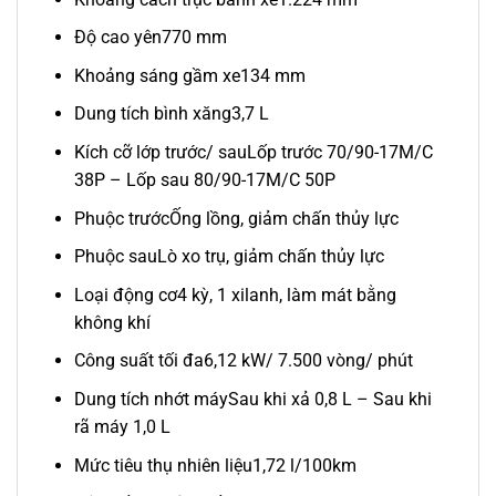
Độ cao yên
770 mm
Khoảng sáng gầm xe
134 mm
Dung tích bình xăng
3,7 L
Kích cỡ lớp trước/ sau
Lốp trước 70/90-17M/C
38P – Lốp sau 80/90-17M/C 50P
Phuộc trước
Ống lồng, giảm chấn thủy lực
Phuộc sau
Lò xo trụ, giảm chấn thủy lực
Loại động cơ
4 kỳ, 1 xilanh, làm mát bằng
không khí
Công suất tối đa
6,12 kW/ 7.500 vòng/ phút
Dung tích nhớt máy
Sau khi xả 0,8 L – Sau khi
rã máy 1,0 L
Mức tiêu thụ nhiên liệu
1,72 l/100km