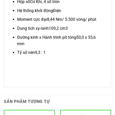
Hộp số
Cơ Khí, 4 số tròn
Hệ thống khởi động
Điện
Moment cực đại
8,44 Nm/ 5.500 vòng/ phút
Dung tích xy-lanh
109,2 cm3
Đường kính x Hành trình pít tông
50,0 x 55,6
mm
Tỷ số nén
9,3 : 1
SẢN PHẨM TƯƠNG TỰ