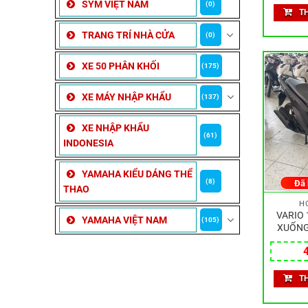
SYM VIỆT NAM
(0)
T
TRANG TRÍ NHÀ CỬA
(0)
XE 50 PHÂN KHỐI
(175)
XE MÁY NHẬP KHẨU
(137)
XE NHẬP KHẨU
(61)
INDONESIA
YAMAHA KIỂU DÁNG THỂ
(8)
Đã
THAO
H
VARIO 
YAMAHA VIỆT NAM
(105)
XUỐNG
T