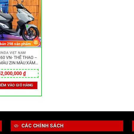
 bán
298
sản phẩm
ONDA VIỆT NAM
160 VN- THỂ THAO –
 MÀU ZIN MÀU:XÁM
ĐEN
52,000,000
₫
HÊM VÀO GIỎ HÀNG
CÁC CHÍNH SÁCH