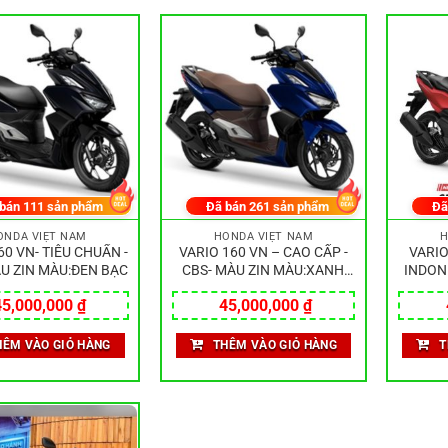
 bán
111
sản phẩm
Đã bán
261
sản phẩm
Đã
ONDA VIỆT NAM
HONDA VIỆT NAM
H
60 VN- TIÊU CHUẨN -
VARIO 160 VN – CAO CẤP -
VARIO
U ZIN MÀU:ĐEN BẠC
CBS- MÀU ZIN MÀU:XANH
INDON
BẠC
45,000,000
₫
45,000,000
₫
HÊM VÀO GIỎ HÀNG
THÊM VÀO GIỎ HÀNG
T