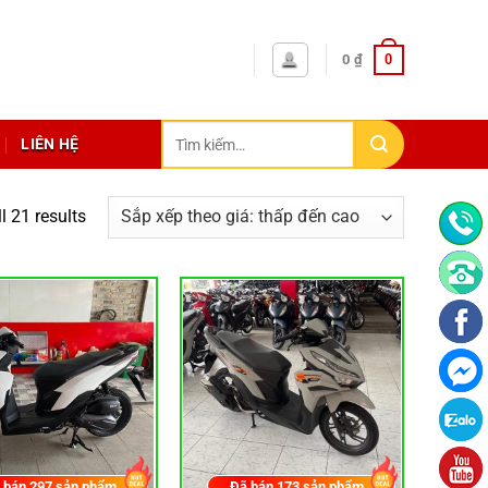
0
0
₫
Tìm
LIÊN HỆ
kiếm:
l 21 results
 bán
297
sản phẩm
Đã bán
173
sản phẩm