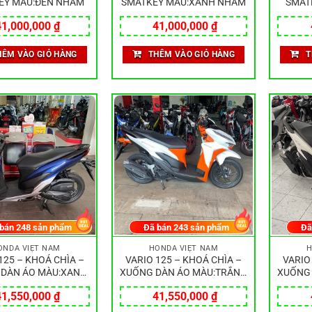
EY MÀU:ĐEN NHÁM
SMATKEY MÀU:XANH NHÁM
SMAT
41,000,000
₫
41,000,000
₫
HÊM VÀO GIỎ HÀNG
THÊM VÀO GIỎ HÀNG
T
 bán
248
sản phẩm
Đã bán
243
sản phẩm
Đã
ONDA VIỆT NAM
HONDA VIỆT NAM
H
125 – KHOÁ CHÌA –
VARIO 125 – KHOÁ CHÌA –
VARIO
DÀN ÁO MÀU:XANH
XUỐNG DÀN ÁO MÀU:TRẮNG
XUỐNG
ĐEN NHÁM
CAM
41,550,000
₫
41,550,000
₫