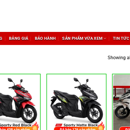
G
BẢNG GIÁ
BẢO HÀNH
SẢN PHẨM VỪA XEM
TIN TỨC
Showing al
 bán
438
sản phẩm
Đã bán
176
sản phẩm
Đã