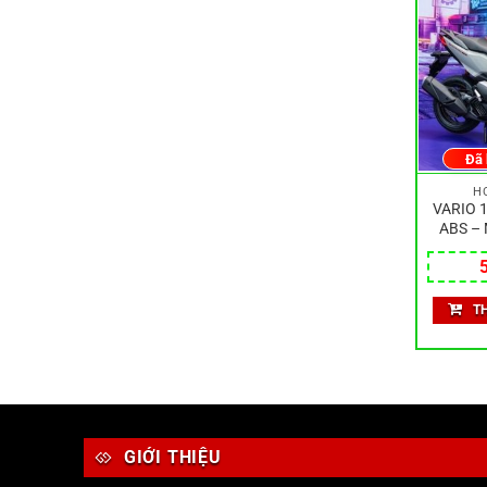
Đã
H
VARIO 
ABS –
T
GIỚI THIỆU