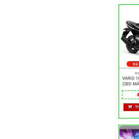
Đã
H
VARIO 1
CBS- MÀ
T