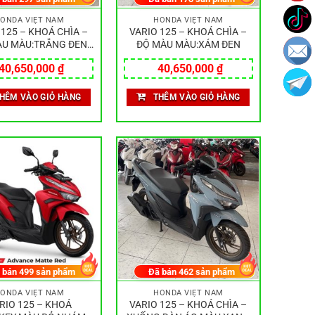
ONDA VIỆT NAM
HONDA VIỆT NAM
 125 – KHOÁ CHÌA –
VARIO 125 – KHOÁ CHÌA –
ÀU MÀU:TRẮNG ĐEN
ĐỘ MÀU MÀU:XÁM ĐEN
BÓNG
40,650,000
₫
40,650,000
₫
HÊM VÀO GIỎ HÀNG
THÊM VÀO GIỎ HÀNG
 bán
499
sản phẩm
Đã bán
462
sản phẩm
ONDA VIỆT NAM
HONDA VIỆT NAM
RIO 125 – KHOÁ
VARIO 125 – KHOÁ CHÌA –