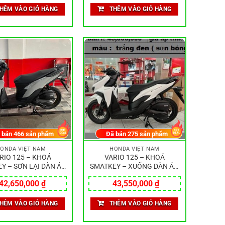
HÊM VÀO GIỎ HÀNG
THÊM VÀO GIỎ HÀNG
 bán
466
sản phẩm
Đã bán
275
sản phẩm
ONDA VIỆT NAM
HONDA VIỆT NAM
RIO 125 – KHOÁ
VARIO 125 – KHOÁ
Y – SƠN LẠI DÀN ÁO
SMATKEY – XUỐNG DÀN ÁO
MÀU:XÁM ĐEN
MÀU:TRẮNG ĐEN
42,650,000
₫
43,550,000
₫
HÊM VÀO GIỎ HÀNG
THÊM VÀO GIỎ HÀNG