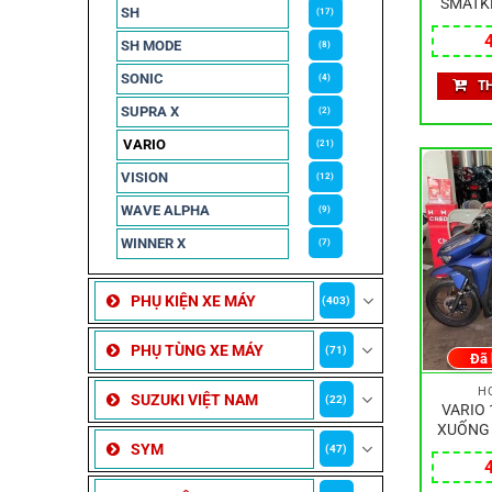
SMATK
SH
(17)
SH MODE
(8)
SONIC
(4)
T
SUPRA X
(2)
VARIO
(21)
VISION
(12)
WAVE ALPHA
(9)
WINNER X
(7)
PHỤ KIỆN XE MÁY
(403)
PHỤ TÙNG XE MÁY
(71)
Đã
H
SUZUKI VIỆT NAM
(22)
VARIO 
XUỐNG 
SYM
(47)