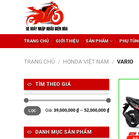
Chuyển
đến
nội
dung
TRANG CHỦ
GIỚI THIỆU
SẢN PHẨM
PHỤ TÙN
TRANG CHỦ
/
HONDA VIỆT NAM
/
VARIO
TÌM THEO GIÁ
Giá
Giá
Giá:
39,000,000 ₫
—
52,000,000 ₫
LỌC
tối
tối
thiểu
đa
DANH MỤC SẢN PHẨM
Đã