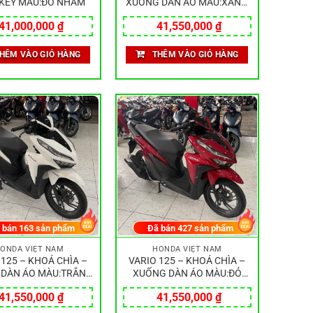
KEY MÀU:ĐỎ NHÁM
XUỐNG DÀN ÁO MÀU:XANH
ĐEN
41,000,000
₫
41,550,000
₫
HÊM VÀO GIỎ HÀNG
THÊM VÀO GIỎ HÀNG
 bán
163
sản phẩm
Đã bán
427
sản phẩm
ONDA VIỆT NAM
HONDA VIỆT NAM
 125 – KHOÁ CHÌA –
VARIO 125 – KHOÁ CHÌA –
 DÀN ÁO MÀU:TRẮNG
XUỐNG DÀN ÁO MÀU:ĐỎ
ĐEN
ĐEN
41,550,000
₫
41,550,000
₫