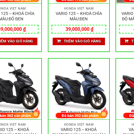
ONDA VIỆT NAM
HONDA VIỆT NAM
H
 125 – KHOÁ CHÌA
VARIO 125 – KHOÁ CHÌA
VARIO
MÀU:ĐỎ ĐEN
MÀU:ĐEN
ĐỘ M
39,000,000
₫
39,000,000
₫
HÊM VÀO GIỎ HÀNG
THÊM VÀO GIỎ HÀNG
T
 bán
362
sản phẩm
Đã bán
392
sản phẩm
Đã
ONDA VIỆT NAM
HONDA VIỆT NAM
H
IO 125 – KHOÁ
VARIO 125 – KHOÁ
VA