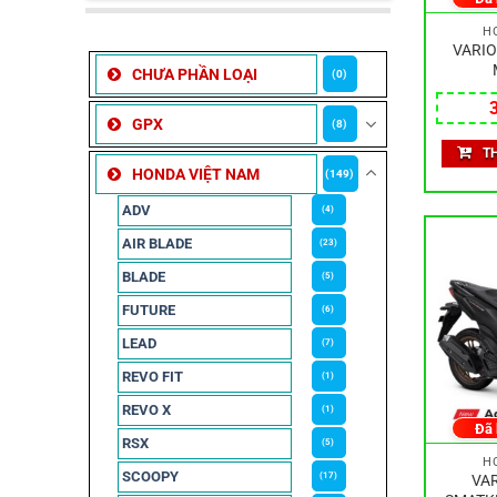
H
VARIO
CHƯA PHẦN LOẠI
(0)
GPX
(8)
T
HONDA VIỆT NAM
(149)
ADV
(4)
AIR BLADE
(23)
BLADE
(5)
FUTURE
(6)
LEAD
(7)
REVO FIT
(1)
REVO X
(1)
Đã
RSX
(5)
H
SCOOPY
(17)
VAR