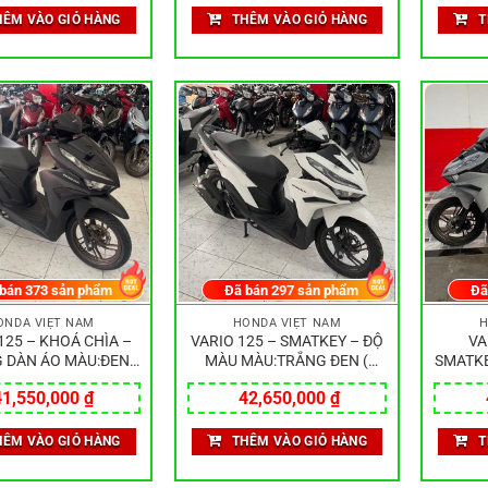
HÊM VÀO GIỎ HÀNG
THÊM VÀO GIỎ HÀNG
T
 bán
373
sản phẩm
Đã bán
297
sản phẩm
Đã
ONDA VIỆT NAM
HONDA VIỆT NAM
H
125 – KHOÁ CHÌA –
VARIO 125 – SMATKEY – ĐỘ
VA
 DÀN ÁO MÀU:ĐEN
MÀU MÀU:TRẮNG ĐEN (
SMATKE
NHÁM
bóng )
41,550,000
₫
42,650,000
₫
HÊM VÀO GIỎ HÀNG
THÊM VÀO GIỎ HÀNG
T