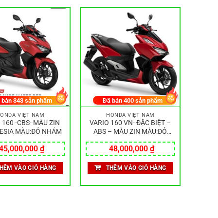
 bán
343
sản phẩm
Đã bán
400
sản phẩm
ONDA VIỆT NAM
HONDA VIỆT NAM
 160 -CBS- MÀU ZIN
VARIO 160 VN- ĐẶC BIỆT –
ESIA MÀU:ĐỎ NHÁM
ABS – MÀU ZIN MÀU:ĐỎ
NHÁM
45,000,000
₫
48,000,000
₫
HÊM VÀO GIỎ HÀNG
THÊM VÀO GIỎ HÀNG