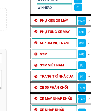
WAVE ALPHA
WINNER X
(7)
PHỤ KIỆN XE MÁY
(403)
PHỤ TÙNG XE MÁY
(71)
SUZUKI VIỆT NAM
(22)
SYM
(47)
SYM VIỆT NAM
(0)
TRANG TRÍ NHÀ CỬA
(0)
XE 50 PHÂN KHỐI
(175)
XE MÁY NHẬP KHẨU
(137)
XE NHẬP KHẨU