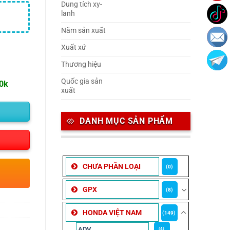
Dung tích xy-
lanh
Năm sản xuất
Xuất xứ
Thương hiệu
Quốc gia sản
00k
xuất
DANH MỤC SẢN PHẨM
CHƯA PHẦN LOẠI
(0)
GPX
(8)
HONDA VIỆT NAM
(149)
ADV
(4)