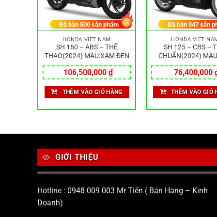
hẩm
Đã bán
500
sản phẩm
Đã bán
347
sản p
M
HONDA VIỆT NAM
HONDA VIỆT NA
CAO
SH 160 – ABS – THỂ
SH 125 – CBS – T
NG ĐEN
THAO(2024) MÀU:XÁM ĐEN
CHUẨN(2024) MÀU
₫
106,500,000
₫
76,400,000
HÀNG
THÊM VÀO GIỎ HÀNG
THÊM VÀO GIỎ 
GIỚI THIỆU
Hotline : 0948 009 003 Mr Tiến ( Bán Hàng – Kinh
Doanh)