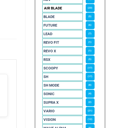
AIR BLADE
(23)
BLADE
(5)
FUTURE
(6)
LEAD
(7)
REVO FIT
(1)
REVO X
(1)
RSX
(5)
SCOOPY
(17)
SH
(17)
SH MODE
(8)
SONIC
(4)
SUPRA X
(2)
VARIO
(21)
VISION
(12)
(9)