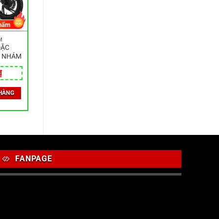
hẩm
M
ĐẶC
N NHÁM
₫
HÀNG
FANPAGE