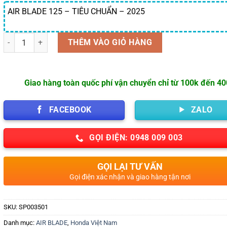
AIR BLADE 125 – TIÊU CHUẨN – 2025
Số lượng
THÊM VÀO GIỎ HÀNG
Giao hàng toàn quốc phí vận chuyển chỉ từ 100k đến 4
FACEBOOK
ZALO
GỌI ĐIỆN: 0948 009 003
GỌI LẠI TƯ VẤN
Gọi điện xác nhận và giao hàng tận nơi
SKU:
SP003501
Danh mục:
AIR BLADE
,
Honda Việt Nam