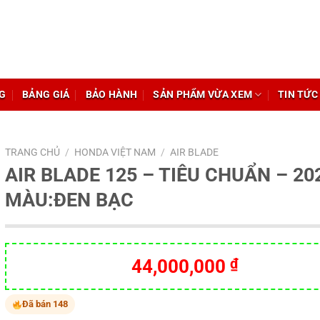
G
BẢNG GIÁ
BẢO HÀNH
SẢN PHẨM VỪA XEM
TIN TỨC
TRANG CHỦ
/
HONDA VIỆT NAM
/
AIR BLADE
AIR BLADE 125 – TIÊU CHUẨN – 20
MÀU:ĐEN BẠC
44,000,000
₫
Đã bán 148