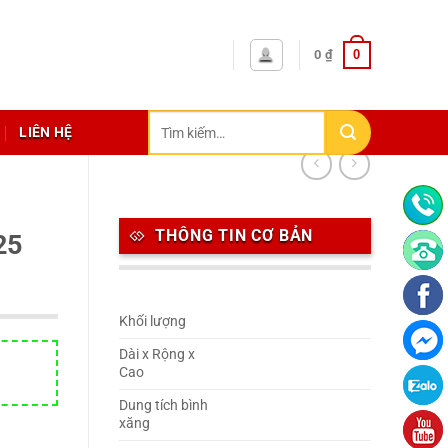
0
0
₫
Tìm
LIÊN HỆ
kiếm:
THÔNG TIN CƠ BẢN
25
Khối lượng
Dài x Rộng x
Cao
Dung tích bình
xăng