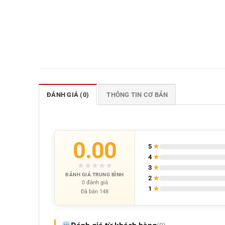
ĐÁNH GIÁ (0)
THÔNG TIN CƠ BẢN
0.00
5
★
4
★
★
★
★
★
★
3
★
ĐÁNH GIÁ TRUNG BÌNH
2
★
0 đánh giá
1
★
Đã bán 148