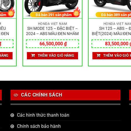
hẩm
Đã bán
291
sản phẩm
Đã bán
389
sản p
M
HONDA VIỆT NAM
HONDA VIỆT NA
IÊU
SH MODE 125 – ĐẶC BIỆT –
SH 125 – ABS – 
:ĐEN
2024 – ABS MÀU:ĐEN NHÁM
BIỆT(2024) MÀU:ĐE
₫
66,500,000
₫
83,500,000
HÀNG
THÊM VÀO GIỎ HÀNG
THÊM VÀO GIỎ 
CÁC CHÍNH SÁCH
Các hình thức thanh toán
Chính sách bảo hành