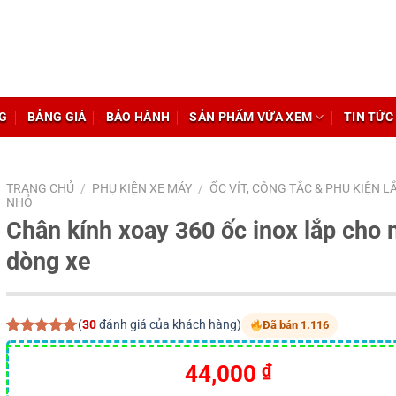
G
BẢNG GIÁ
BẢO HÀNH
SẢN PHẨM VỪA XEM
TIN TỨC
TRANG CHỦ
/
PHỤ KIỆN XE MÁY
/
ỐC VÍT, CÔNG TẮC & PHỤ KIỆN L
NHỎ
Chân kính xoay 360 ốc inox lắp cho 
dòng xe
(
30
đánh giá của khách hàng)
Đã bán 1.116
5.00
30
trên 5
dựa trên
44,000
₫
đánh giá