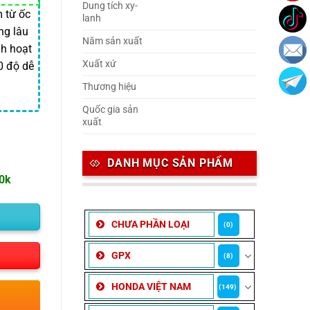
Dung tích xy-
 từ ốc
lanh
ng lâu
Năm sản xuất
nh hoạt
Xuất xứ
0 độ dễ
Thương hiệu
Quốc gia sản
xuất
DANH MỤC SẢN PHẨM
00k
CHƯA PHẦN LOẠI
(0)
GPX
(8)
HONDA VIỆT NAM
(149)