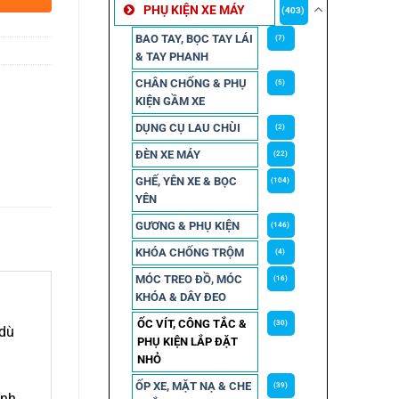
PHỤ KIỆN XE MÁY
(403)
BAO TAY, BỌC TAY LÁI
(7)
& TAY PHANH
CHÂN CHỐNG & PHỤ
(5)
KIỆN GẦM XE
DỤNG CỤ LAU CHÙI
(2)
ĐÈN XE MÁY
(22)
GHẾ, YÊN XE & BỌC
(104)
YÊN
GƯƠNG & PHỤ KIỆN
(146)
KHÓA CHỐNG TRỘM
(4)
MÓC TREO ĐỒ, MÓC
(16)
KHÓA & DÂY ĐEO
ỐC VÍT, CÔNG TẮC &
(30)
 dù
PHỤ KIỆN LẮP ĐẶT
NHỎ
ỐP XE, MẶT NẠ & CHE
(39)
ính