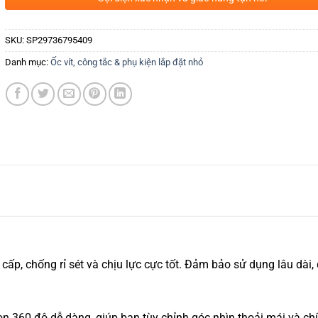
SKU:
SP29736795409
Danh mục:
Ốc vít, công tắc & phụ kiện lắp đặt nhỏ
ấp, chống rỉ sét và chịu lực cực tốt. Đảm bảo sử dụng lâu dài,
òn 360 độ dễ dàng, giúp bạn tùy chỉnh góc nhìn thoải mái và ch