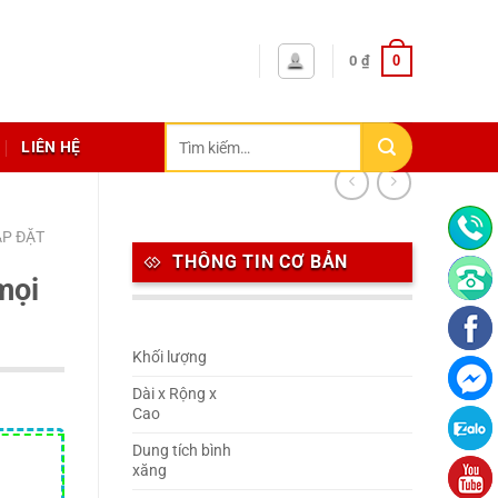
0
0
₫
Tìm
LIÊN HỆ
kiếm:
ẮP ĐẶT
THÔNG TIN CƠ BẢN
mọi
Khối lượng
Dài x Rộng x
Cao
Dung tích bình
xăng