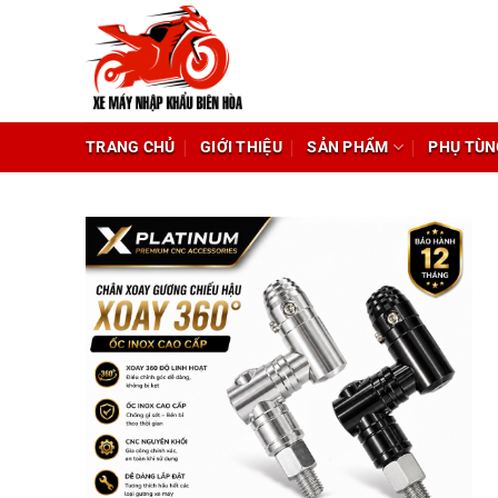
Chuyển
đến
nội
dung
TRANG CHỦ
GIỚI THIỆU
SẢN PHẨM
PHỤ TÙN