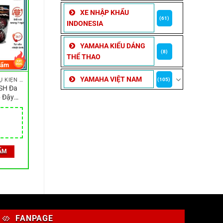
XE NHẬP KHẨU
(61)
INDONESIA
YAMAHA KIỂU DÁNG
(8)
THỂ THAO
hẩm
YAMAHA VIỆT NAM
(105)
ỐC VÍT, CÔNG TẮC & PHỤ KIỆN LẮP ĐẶT NHỎ
SH Đa
p Đậy
 chắn
t Lượng
ẨM
FANPAGE