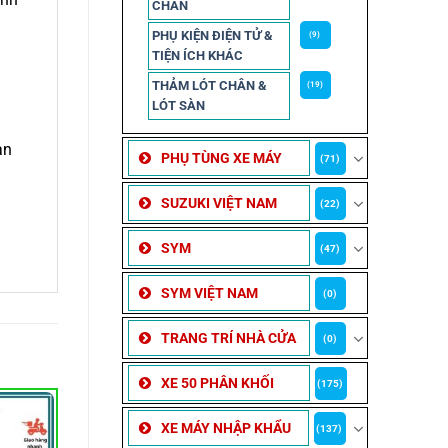
CHẮN
PHỤ KIỆN ĐIỆN TỬ &
(9)
TIỆN ÍCH KHÁC
THẢM LÓT CHÂN &
(19)
LÓT SÀN
àn
PHỤ TÙNG XE MÁY
(71)
SUZUKI VIỆT NAM
(22)
SYM
(47)
SYM VIỆT NAM
(0)
TRANG TRÍ NHÀ CỬA
(0)
XE 50 PHÂN KHỐI
(175)
XE MÁY NHẬP KHẨU
(137)