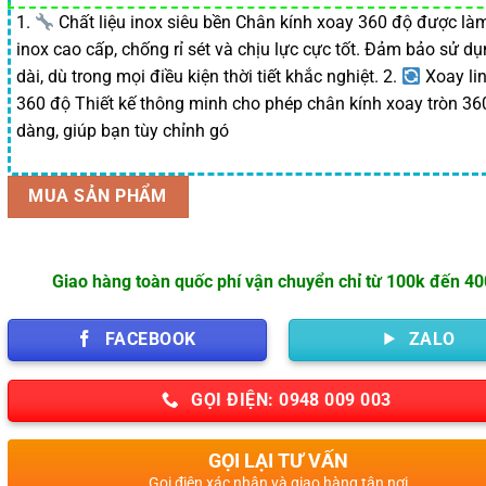
1.
Chất liệu inox siêu bền Chân kính xoay 360 độ được làm
inox cao cấp, chống rỉ sét và chịu lực cực tốt. Đảm bảo sử dụ
dài, dù trong mọi điều kiện thời tiết khắc nghiệt. 2.
Xoay li
360 độ Thiết kế thông minh cho phép chân kính xoay tròn 36
dàng, giúp bạn tùy chỉnh gó
MUA SẢN PHẨM
Giao hàng toàn quốc phí vận chuyển chỉ từ 100k đến 4
FACEBOOK
ZALO
GỌI ĐIỆN: 0948 009 003
GỌI LẠI TƯ VẤN
Gọi điện xác nhận và giao hàng tận nơi