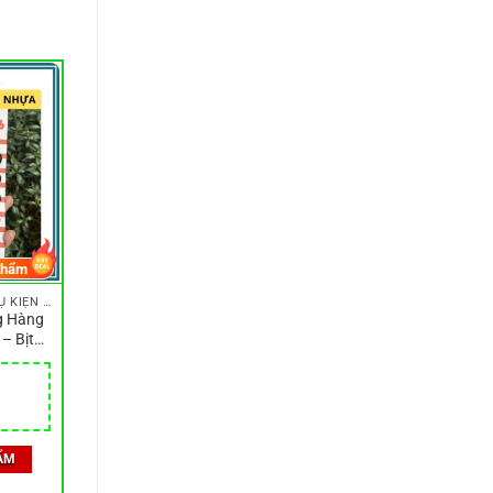
phẩm
ỐC VÍT, CÔNG TẮC & PHỤ KIỆN LẮP ĐẶT NHỎ
g Hàng
 – Bịt
p cho
tặng
ẨM