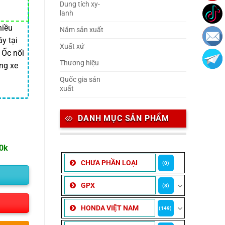
Dung tích xy-
lanh
hiều
Năm sản xuất
áy tại
Xuất xứ
 Ốc nối
Thương hiệu
ng xe
Quốc gia sản
xuất
DANH MỤC SẢN PHẨM
00k
CHƯA PHẦN LOẠI
(0)
GPX
(8)
HONDA VIỆT NAM
(149)