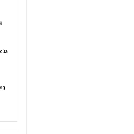
ng
 của
ong