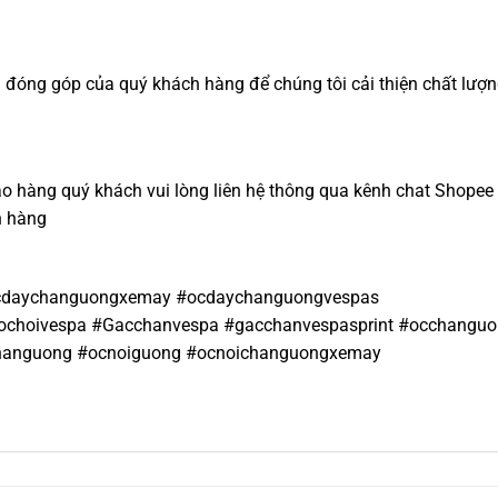
đóng góp của quý khách hàng để chúng tôi cải thiện chất lượ
iao hàng quý khách vui lòng liên hệ thông qua kênh chat Shopee
n hàng
cdaychanguongxemay #ocdaychanguongvespas
ochoivespa #Gacchanvespa #gacchanvespasprint #occhangu
hanguong #ocnoiguong #ocnoichanguongxemay