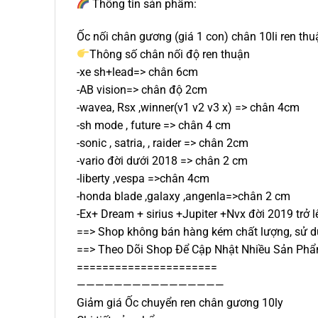
Thông tin sản phẩm:
Ốc nối chân gương (giá 1 con) chân 10li ren thuậ
Thông số chân nối độ ren thuận
-xe sh+lead=> chân 6cm
-AB vision=> chân độ 2cm
-wavea, Rsx ,winner(v1 v2 v3 x) => chân 4cm
-sh mode , future => chân 4 cm
-sonic , satria, , raider => chân 2cm
-vario đời dưới 2018 => chân 2 cm
-liberty ,vespa =>chân 4cm
-honda blade ,galaxy ,angenla=>chân 2 cm
-Ex+ Dream + sirius +Jupiter +Nvx đời 2019 trở
==> Shop không bán hàng kém chất lượng, sử d
==> Theo Dõi Shop Để Cập Nhật Nhiều Sản Phẩ
======================
————————————————
Giảm giá Ốc chuyển ren chân gương 10ly