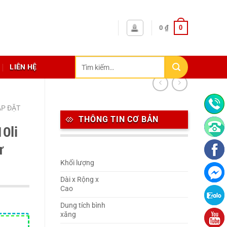
0
0
₫
Tìm
LIÊN HỆ
kiếm:
ẮP ĐẶT
THÔNG TIN CƠ BẢN
0li
ư
Khối lượng
Dài x Rộng x
Cao
Dung tích bình
xăng