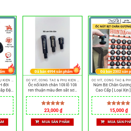
hẩm
Đã bán
4994
sản phẩm
Đã bán
2302
sản 
ỐC VÍT, CÔNG TẮC & PHỤ KIỆN LẮP ĐẶT NHỎ
ỐC VÍT, CÔNG TẮC & PHỤ KIỆN LẮP ĐẶT NHỎ
H đời
Ốc nối kính chân 10li lỗ 10li
Núm Bịt Chân Gươn
Nắp Đậy
ren thuận màu đen sắt sơn
Cao Cấp [ Loại Xịn ]
 chắn
tĩnh điện, ốc đôn chân kiếng
Chân Gương cao cấ
t Lượng
10li thuận nhôm
các dòng xe- giá 
Được xếp
23,000
₫
Được xếp
15,000
₫
hạng
5.00
hạng
5.00
5 sao
5 sao
ẨM
MUA SẢN PHẨM
MUA SẢN PH