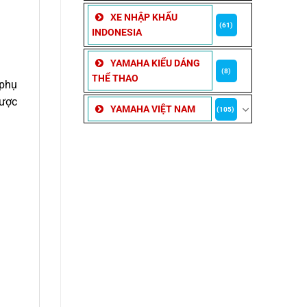
XE NHẬP KHẨU
(61)
INDONESIA
YAMAHA KIỂU DÁNG
(8)
THỂ THAO
 phụ
được
YAMAHA VIỆT NAM
(105)