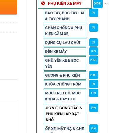
PHỤ KIỆN XE MÁY
(403)
BAO TAY, BỌC TAY LÁI
(7)
& TAY PHANH
CHÂN CHỐNG & PHỤ
(5)
KIỆN GẦM XE
DỤNG CỤ LAU CHÙI
(2)
ĐÈN XE MÁY
(22)
GHẾ, YÊN XE & BỌC
(104)
YÊN
GƯƠNG & PHỤ KIỆN
(146)
KHÓA CHỐNG TRỘM
(4)
MÓC TREO ĐỒ, MÓC
(16)
KHÓA & DÂY ĐEO
ỐC VÍT, CÔNG TẮC &
(30)
PHỤ KIỆN LẮP ĐẶT
NHỎ
ỐP XE, MẶT NẠ & CHE
(39)