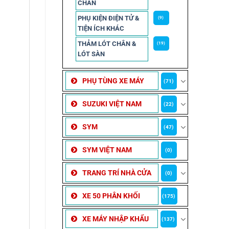
CHẮN
PHỤ KIỆN ĐIỆN TỬ &
(9)
TIỆN ÍCH KHÁC
THẢM LÓT CHÂN &
(19)
LÓT SÀN
PHỤ TÙNG XE MÁY
(71)
SUZUKI VIỆT NAM
(22)
SYM
(47)
SYM VIỆT NAM
(0)
TRANG TRÍ NHÀ CỬA
(0)
XE 50 PHÂN KHỐI
(175)
XE MÁY NHẬP KHẨU
(137)