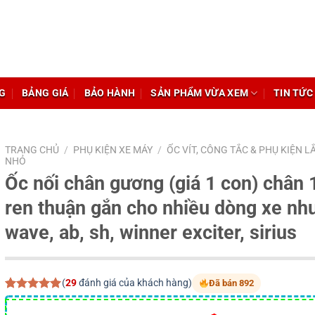
G
BẢNG GIÁ
BẢO HÀNH
SẢN PHẨM VỪA XEM
TIN TỨC
TRANG CHỦ
/
PHỤ KIỆN XE MÁY
/
ỐC VÍT, CÔNG TẮC & PHỤ KIỆN L
NHỎ
Ốc nối chân gương (giá 1 con) chân 1
ren thuận gắn cho nhiều dòng xe nh
wave, ab, sh, winner exciter, sirius
(
29
đánh giá của khách hàng)
Đã bán 892
5.00
29
trên 5
dựa trên