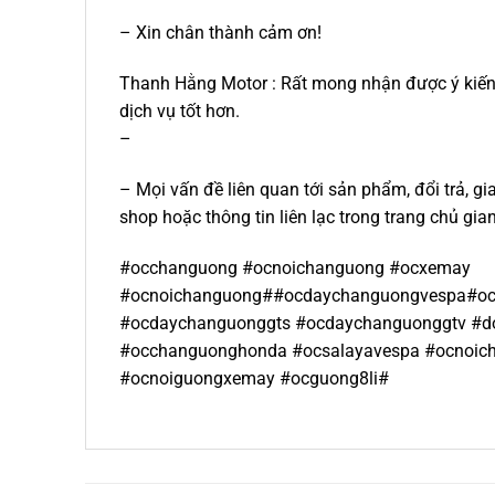
– Xin chân thành cảm ơn!
Thanh Hằng Motor : Rất mong nhận được ý kiến 
dịch vụ tốt hơn.
–
– Mọi vấn đề liên quan tới sản phẩm, đổi trả, g
shop hoặc thông tin liên lạc trong trang chủ gia
#occhanguong #ocnoichanguong #ocxemay
#ocnoichanguong##ocdaychanguongvespa#o
#ocdaychanguonggts #ocdaychanguonggtv #d
#occhanguonghonda #ocsalayavespa #ocnoic
#ocnoiguongxemay #ocguong8li#