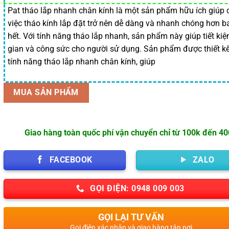
là:
tại
Pat tháo lắp nhanh chân kính là một sản phẩm hữu ích giúp 
việc tháo kính lắp đặt trở nên dễ dàng và nhanh chóng hơn b
40,000 ₫.
là:
hết. Với tính năng tháo lắp nhanh, sản phẩm này giúp tiết kiệ
35,000 ₫.
gian và công sức cho người sử dụng. Sản phẩm được thiết kế
tính năng tháo lắp nhanh chân kính, giúp
MUA SẢN PHẨM
Giao hàng toàn quốc phí vận chuyển chỉ từ 100k đến 4
FACEBOOK
ZALO
GỌI ĐIỆN: 0948 009 003
GỌI LẠI TƯ VẤN
Gọi điện xác nhận và giao hàng tận nơi