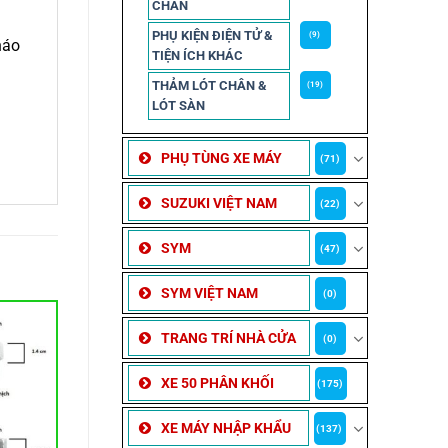
CHẮN
PHỤ KIỆN ĐIỆN TỬ &
(9)
háo
TIỆN ÍCH KHÁC
THẢM LÓT CHÂN &
(19)
LÓT SÀN
PHỤ TÙNG XE MÁY
(71)
SUZUKI VIỆT NAM
(22)
SYM
(47)
SYM VIỆT NAM
(0)
TRANG TRÍ NHÀ CỬA
(0)
XE 50 PHÂN KHỐI
(175)
XE MÁY NHẬP KHẨU
(137)