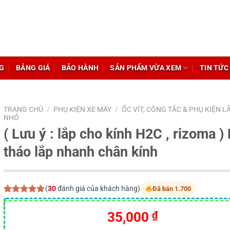
G
BẢNG GIÁ
BẢO HÀNH
SẢN PHẨM VỪA XEM
TIN TỨC
TRANG CHỦ
/
PHỤ KIỆN XE MÁY
/
ỐC VÍT, CÔNG TẮC & PHỤ KIỆN L
NHỎ
( Lưu ý : lắp cho kính H2C , rizoma ) 
tháo lắp nhanh chân kính
(
30
đánh giá của khách hàng)
Đã bán 1.700
5.00
30
trên 5
dựa trên
Giá
Giá
35,000
₫
đánh giá
gốc
hiện