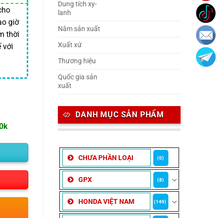
Dung tích xy-
cho
lanh
ao giờ
Năm sản xuất
m thời
Xuất xứ
 với
Thương hiệu
Quốc gia sản
xuất
DANH MỤC SẢN PHẨM
00k
CHƯA PHẦN LOẠI
(0)
GPX
(8)
HONDA VIỆT NAM
(149)