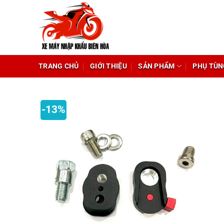
Chuyển
đến
nội
dung
TRANG CHỦ
GIỚI THIỆU
SẢN PHẨM
PHỤ TÙN
-13%