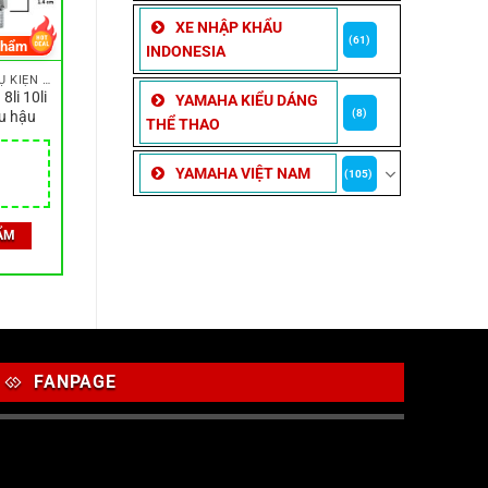
XE NHẬP KHẨU
(61)
phẩm
INDONESIA
ỐC VÍT, CÔNG TẮC & PHỤ KIỆN LẮP ĐẶT NHỎ
li 10li
YAMAHA KIỂU DÁNG
(8)
ếu hậu
THỂ THAO
YAMAHA VIỆT NAM
(105)
ẨM
FANPAGE