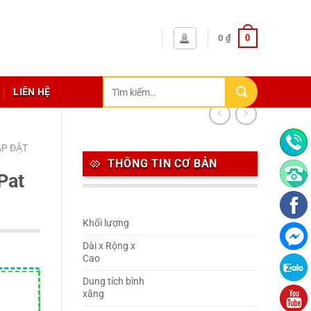
0
0
₫
Tìm
LIÊN HỆ
kiếm:
ẮP ĐẶT
THÔNG TIN CƠ BẢN
Pat
Khối lượng
Dài x Rộng x
Cao
Dung tích bình
xăng