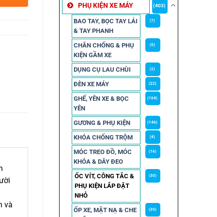
PHỤ KIỆN XE MÁY
(403)
BAO TAY, BỌC TAY LÁI
(7)
& TAY PHANH
CHÂN CHỐNG & PHỤ
(5)
KIỆN GẦM XE
DỤNG CỤ LAU CHÙI
(2)
ĐÈN XE MÁY
(22)
GHẾ, YÊN XE & BỌC
(104)
YÊN
GƯƠNG & PHỤ KIỆN
(146)
KHÓA CHỐNG TRỘM
(4)
MÓC TREO ĐỒ, MÓC
(16)
KHÓA & DÂY ĐEO
h
ỐC VÍT, CÔNG TẮC &
(30)
ười
PHỤ KIỆN LẮP ĐẶT
NHỎ
n và
ỐP XE, MẶT NẠ & CHE
(39)