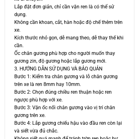
Lắp đặt đơn giản, chỉ cần vặn ren là có thể sử
dụng.
Không cần khoan, cắt, hàn hoặc độ chế thêm trên
xe.
Kích thước nhỏ gọn, dễ mang theo, dễ thay thế khi
cần.
Ốc chân gương phù hợp cho người muốn thay
gương zin, độ gương hoặc lắp gương mới.
3. HƯỚNG DẪN SỬ DỤNG VÀ BẢO QUẢN
Bước 1: Kiểm tra chân gương và lỗ chân gương
trên xe là ren 8mm hay 10mm.
Bước 2: Chọn đúng chiều ren thuận hoặc ren
ngược phù hợp với xe.
Bước 3: Vặn ốc nối chân gương vào vị trí chân
gương trên xe.
Bước 4: Lắp gương chiếu hậu vào đầu ren còn lại
và siết vừa đủ chắc.
Không siết quá mạnh để tránh trờn ren hoặc hư