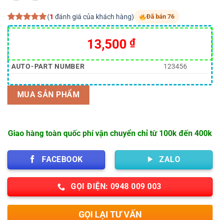
(
1
đánh giá của khách hàng)
Đã bán 76
5.00
1
trên 5
dựa trên
Giá
Giá
13,500
₫
đánh giá
gốc
hiện
là:
tại
AUTO-PART NUMBER
123456
15,000 ₫.
là:
13,500 ₫.
MUA SẢN PHẨM
Giao hàng toàn quốc phí vận chuyển chỉ từ 100k đến 400k
FACEBOOK
ZALO
GỌI ĐIỆN: 0948 009 003
GỌI LẠI TƯ VẤN