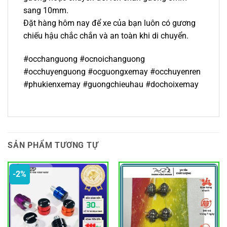
sang 10mm.
Đặt hàng hôm nay để xe của bạn luôn có gương
chiếu hậu chắc chắn và an toàn khi di chuyển.
#occhanguong #ocnoichanguong
#occhuyenguong #ocguongxemay #occhuyenren
#phukienxemay #guongchieuhau #dochoixemay
SẢN PHẨM TƯƠNG TỰ
-2%