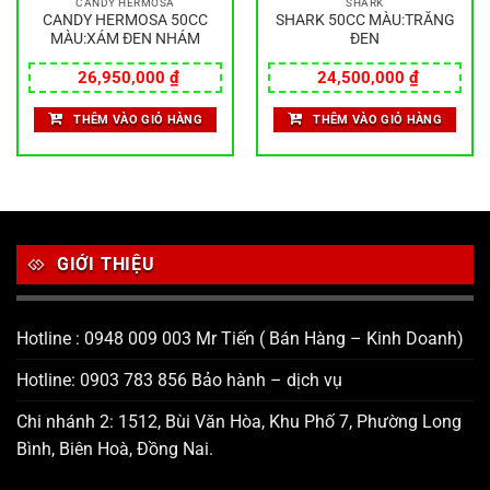
CANDY HERMOSA
SHARK
CANDY HERMOSA 50CC
SHARK 50CC MÀU:TRẮNG
MÀU:XÁM ĐEN NHÁM
ĐEN
26,950,000
₫
24,500,000
₫
THÊM VÀO GIỎ HÀNG
THÊM VÀO GIỎ HÀNG
GIỚI THIỆU
Hotline : 0948 009 003 Mr Tiến ( Bán Hàng – Kinh Doanh)
Hotline: 0903 783 856 Bảo hành – dịch vụ
Chi nhánh 2: 1512, Bùi Văn Hòa, Khu Phố 7, Phường Long
Bình, Biên Hoà, Đồng Nai.