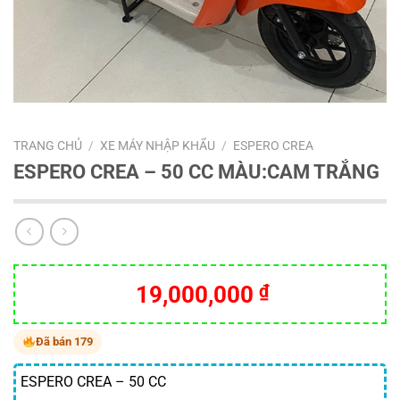
TRANG CHỦ
/
XE MÁY NHẬP KHẨU
/
ESPERO CREA
ESPERO CREA – 50 CC MÀU:CAM TRẮNG
19,000,000
₫
Đã bán 179
ESPERO CREA – 50 CC