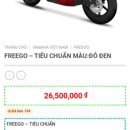
TRANG CHỦ
/
YAMAHA VIỆT NAM
/
FREEGO
FREEGO – TIÊU CHUẨN MÀU:ĐỎ ĐEN
26,500,000
₫
Đã bán 134
FREEGO – TIÊU CHUẨN