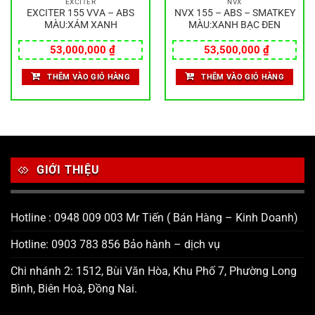
EXCITER
NVX
EXCITER 155 VVA – ABS
NVX 155 – ABS – SMATKEY
MÀU:XÁM XANH
MÀU:XANH BẠC ĐEN
53,000,000
₫
53,500,000
₫
THÊM VÀO GIỎ HÀNG
THÊM VÀO GIỎ HÀNG
GIỚI THIỆU
Hotline : 0948 009 003 Mr Tiến ( Bán Hàng – Kinh Doanh)
Hotline: 0903 783 856 Bảo hành – dịch vụ
Chi nhánh 2: 1512, Bùi Văn Hòa, Khu Phố 7, Phường Long
Bình, Biên Hoà, Đồng Nai.