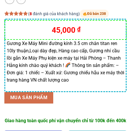
(
8
đánh giá của khách hàng)
Đã bán 238
5.00
8
trên 5
dựa trên
45,000
₫
đánh giá
Gương Xe Máy Mini đường kính 3.5 cm chân titan ren
10ly thuận,Loại dày đẹp, Hàng cao cấp, Gương nhí cầu
lồi gắn Xe Máy Phụ kiện xe máy tại Hải Phòng – Thanh
Hằng kính chào quý khách !
Thông tin sản phẩm: –
Đơn giá: 1 chiếc – Xuất xứ: Gương chiếu hậu xe máy thời
trang hàng VN chất lượng cao
MUA SẢN PHẨM
Giao hàng toàn quốc phí vận chuyển chỉ từ 100k đến 400k