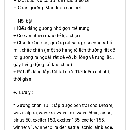
– Mặt sau: Vỏ có đủ full màu theo xe
– Chân gương: Màu titan sắc nét
– Nổi bật:
+ Kiểu dáng gương nhỏ gọn, trẻ trung
+ Có sẵn nhiều màu để lựa chọn
+ Chất lượng cao, gương rất sáng, gia công rất tỉ
mỉ , chắc chắn ( một số hàng rẻ tiền thường rất dễ
rơi gương ra ngoài ,rất dễ vỡ , bị lỏng và rung lắc ,
gây tiếng động rất khó chịu )
+ Rất dễ dàng lắp đặt tại nhà. Tiết kiệm chi phí,
thời gian.
+/ Lưu ý :
* Gương chân 10 li: lắp được bên trái cho Dream,
wave alpha, wave rs, wave rsx, wave 50cc, sirius,
sirius 50, exciter 150, exciter 135, exciter 155,
winner v1, winner x, raider, satria, sonic, air blade,