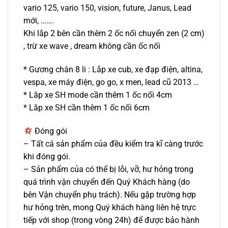
vario 125, vario 150, vision, future, Janus, Lead
mới, …….
Khi lắp 2 bên cần thêm 2 ốc nối chuyển zen (2 cm)
, trừ xe wave , dream không cần ốc nối
* Gương chân 8 li : Lắp xe cub, xe đạp điện, altina,
vespa, xe máy điện, go go, x men, lead cũ 2013 …
* Lăp xe SH mode cần thêm 1 ốc nối 4cm
* Lăp xe SH cần thêm 1 ốc nối 6cm
Đóng gói
– Tất cả sản phẩm của đều kiểm tra kĩ càng trước
khi đóng gói.
– Sản phẩm của có thể bị lỗi, vỡ, hư hỏng trong
quá trình vận chuyển đến Quý Khách hàng (do
bên Vận chuyển phụ trách). Nếu gặp trường hợp
hư hỏng trên, mong Quý khách hàng liên hệ trực
tiếp với shop (trong vòng 24h) để được bảo hành