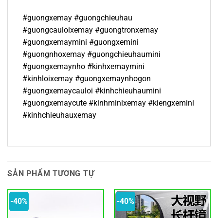
#guongxemay #guongchieuhau
#guongcauloixemay #guongtronxemay
#guongxemaymini #guongxemini
#guongnhoxemay #guongchieuhaumini
#guongxemaynho #kinhxemaymini
#kinhloixemay #guongxemaynhogon
#guongxemaycauloi #kinhchieuhaumini
#guongxemaycute #kinhminixemay #kiengxemini
#kinhchieuhauxemay
SẢN PHẨM TƯƠNG TỰ
-40%
-40%