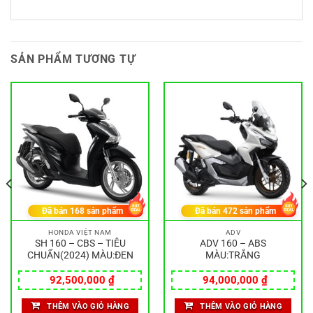
SẢN PHẨM TƯƠNG TỰ
Đã bán
168
sản phẩm
Đã bán
472
sản phẩm
HONDA VIỆT NAM
ADV
SH 160 – CBS – TIÊU
ADV 160 – ABS
CHUẨN(2024) MÀU:ĐEN
MÀU:TRẮNG
92,500,000
₫
94,000,000
₫
THÊM VÀO GIỎ HÀNG
THÊM VÀO GIỎ HÀNG