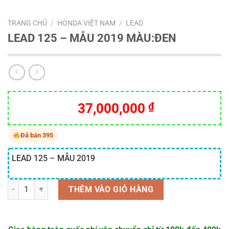
TRANG CHỦ
/
HONDA VIỆT NAM
/
LEAD
LEAD 125 – MẪU 2019 MÀU:ĐEN
37,000,000
₫
Đã bán 395
LEAD 125 – MẪU 2019
Số lượng
THÊM VÀO GIỎ HÀNG