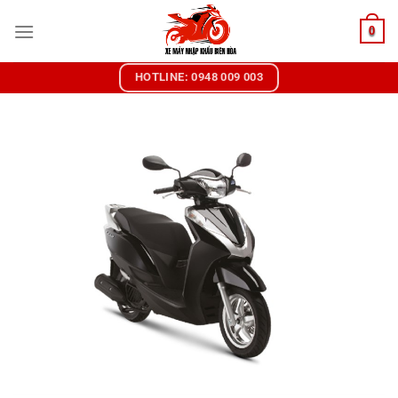
Chuyển
0
đến
nội
dung
HOTLINE: 0948 009 003