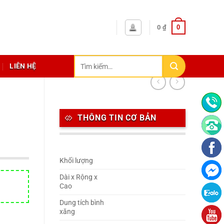
0
0
₫
Tìm
LIÊN HỆ
kiếm:
THÔNG TIN CƠ BẢN
Khối lượng
Dài x Rộng x
Cao
Dung tích bình
xăng