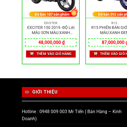
hẩm
Đã bán
187
sản phẩm
Đã bán
392
sản p
EXCITER
R15
MATKEY
EXCITER 150 2019 -ĐỘ LẠI
R15 PHIÊN BẢN GIỚ
ÂU
MÀU SƠN MÀU:XANH
MÀU:XANH ĐE
TRẮNG ĐEN
₫
48,000,000
₫
87,000,000
HÀNG
THÊM VÀO GIỎ HÀNG
THÊM VÀO GIỎ 
GIỚI THIỆU
Hotline : 0948 009 003 Mr Tiến ( Bán Hàng – Kinh
Doanh)