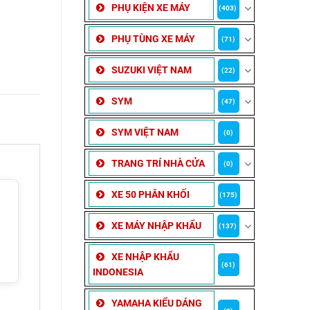
PHỤ KIỆN XE MÁY
(403)
PHỤ TÙNG XE MÁY
(71)
SUZUKI VIỆT NAM
(22)
SYM
(47)
SYM VIỆT NAM
(0)
TRANG TRÍ NHÀ CỬA
(0)
XE 50 PHÂN KHỐI
(175)
XE MÁY NHẬP KHẨU
(137)
XE NHẬP KHẨU
(61)
INDONESIA
YAMAHA KIỂU DÁNG