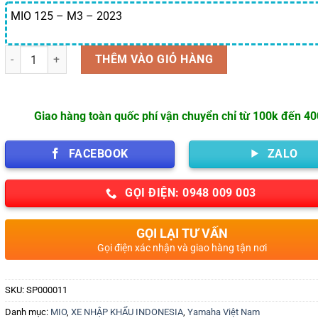
MIO 125 – M3 – 2023
Số lượng
THÊM VÀO GIỎ HÀNG
Giao hàng toàn quốc phí vận chuyển chỉ từ 100k đến 4
FACEBOOK
ZALO
GỌI ĐIỆN: 0948 009 003
GỌI LẠI TƯ VẤN
Gọi điện xác nhận và giao hàng tận nơi
SKU:
SP000011
Danh mục:
MIO
,
XE NHẬP KHẨU INDONESIA
,
Yamaha Việt Nam