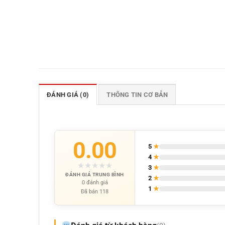
ĐÁNH GIÁ (0)
THÔNG TIN CƠ BẢN
0.00
5
★
4
★
★
★
★
★
★
3
★
ĐÁNH GIÁ TRUNG BÌNH
2
★
0 đánh giá
1
★
Đã bán 118