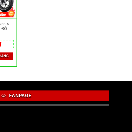
hẩm
NESIA
N ĐỎ
₫
HÀNG
FANPAGE