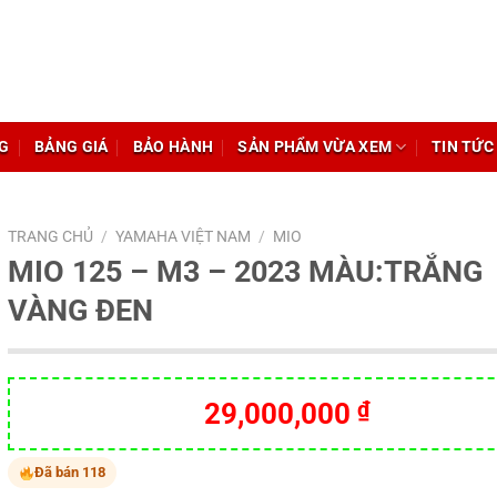
G
BẢNG GIÁ
BẢO HÀNH
SẢN PHẨM VỪA XEM
TIN TỨC
TRANG CHỦ
/
YAMAHA VIỆT NAM
/
MIO
MIO 125 – M3 – 2023 MÀU:TRẮNG
VÀNG ĐEN
29,000,000
₫
Đã bán 118