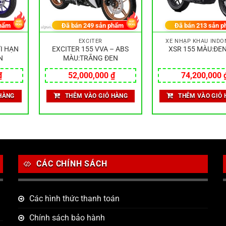
hẩm
Đã bán
249
sản phẩm
Đã bán
213
sản p
EXCITER
XE NHẬP KHẨU INDO
I HẠN
EXCITER 155 VVA – ABS
XSR 155 MÀU:ĐE
N
MÀU:TRẮNG ĐEN
₫
52,000,000
₫
74,200,000
HÀNG
THÊM VÀO GIỎ HÀNG
THÊM VÀO GIỎ 
CÁC CHÍNH SÁCH
Các hình thức thanh toán
Chính sách bảo hành