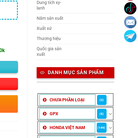
Dung tích xy-
lanh
Năm sản xuất
Xuất xứ
Thương hiệu
Quốc gia sản
00k
xuất
DANH MỤC SẢN PHẨM
CHƯA PHẦN LOẠI
(0)
GPX
(8)
HONDA VIỆT NAM
(149)