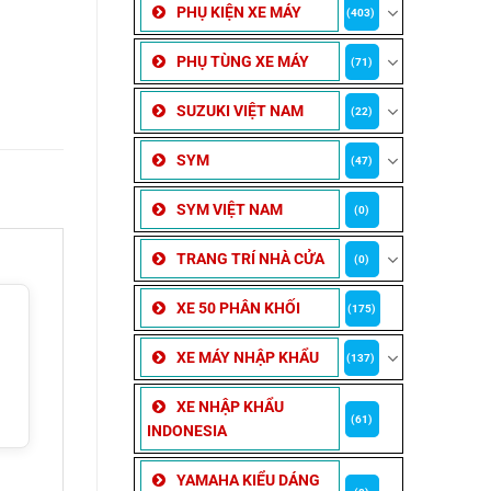
PHỤ KIỆN XE MÁY
(403)
PHỤ TÙNG XE MÁY
(71)
SUZUKI VIỆT NAM
(22)
SYM
(47)
SYM VIỆT NAM
(0)
TRANG TRÍ NHÀ CỬA
(0)
XE 50 PHÂN KHỐI
(175)
XE MÁY NHẬP KHẨU
(137)
XE NHẬP KHẨU
(61)
INDONESIA
YAMAHA KIỂU DÁNG