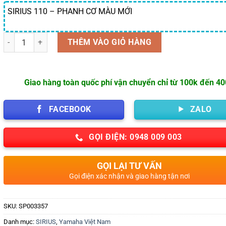
SIRIUS 110 – PHANH CƠ MÀU MỚI
Số lượng
THÊM VÀO GIỎ HÀNG
Giao hàng toàn quốc phí vận chuyển chỉ từ 100k đến 4
FACEBOOK
ZALO
GỌI ĐIỆN: 0948 009 003
GỌI LẠI TƯ VẤN
Gọi điện xác nhận và giao hàng tận nơi
SKU:
SP003357
Danh mục:
SIRIUS
,
Yamaha Việt Nam