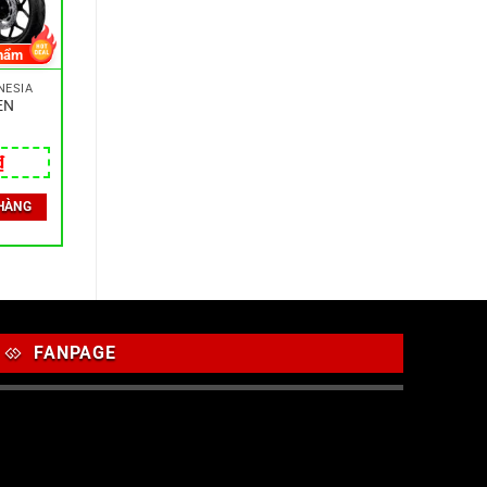
hẩm
NESIA
EN
₫
HÀNG
FANPAGE