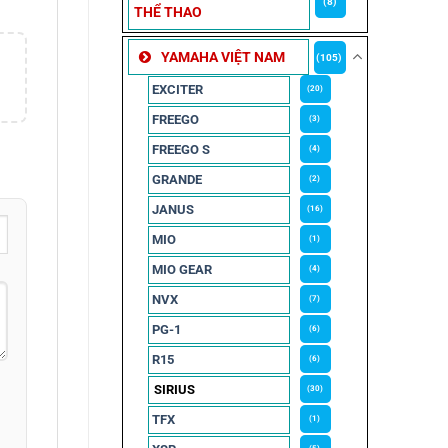
(8)
THỂ THAO
YAMAHA VIỆT NAM
(105)
EXCITER
(20)
FREEGO
(3)
FREEGO S
(4)
GRANDE
(2)
JANUS
(16)
MIO
(1)
MIO GEAR
(4)
NVX
(7)
PG-1
(6)
R15
(6)
SIRIUS
(30)
TFX
(1)