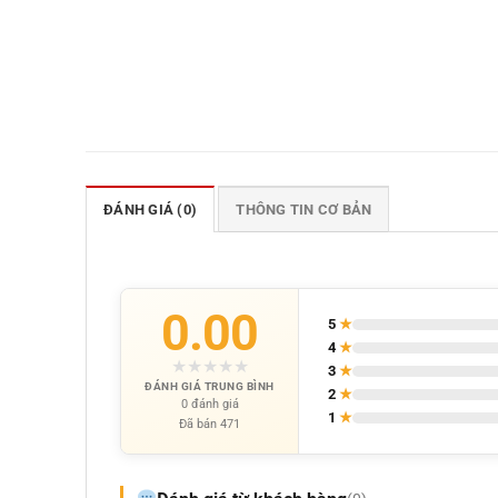
ĐÁNH GIÁ (0)
THÔNG TIN CƠ BẢN
0.00
5
★
4
★
★
★
★
★
★
3
★
ĐÁNH GIÁ TRUNG BÌNH
2
★
0 đánh giá
1
★
Đã bán 471