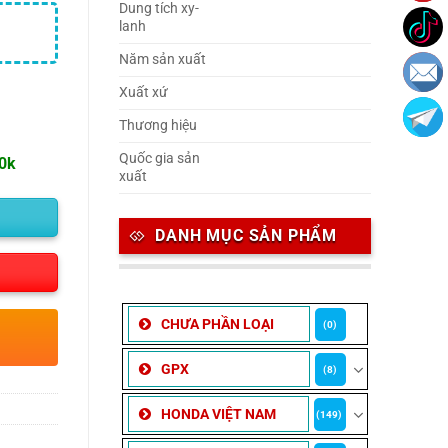
Dung tích xy-
lanh
Năm sản xuất
Xuất xứ
Thương hiệu
Quốc gia sản
00k
xuất
DANH MỤC SẢN PHẨM
CHƯA PHẦN LOẠI
(0)
GPX
(8)
HONDA VIỆT NAM
(149)