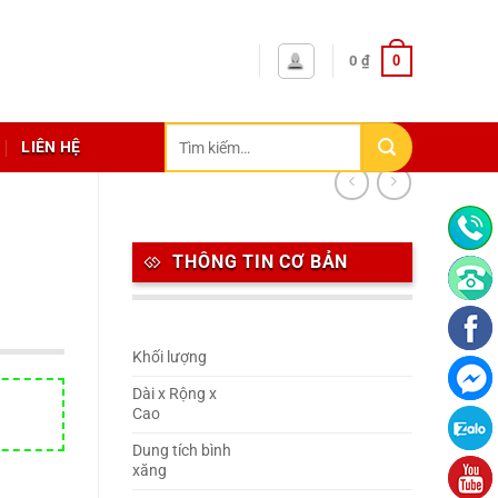
0
0
₫
Tìm
LIÊN HỆ
kiếm:
THÔNG TIN CƠ BẢN
Khối lượng
Dài x Rộng x
Cao
Dung tích bình
xăng