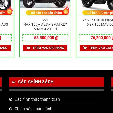
hẩm
Đã bán
172
sản phẩm
Đã bán
119
sản p
NVX
XE NHẬP KHẨU INDO
– ABS
NVX 155 – ABS – SMATKEY
XSR 155 MÀU:Đ
MÀU:CAM ĐEN
₫
53,500,000
₫
76,200,000
HÀNG
THÊM VÀO GIỎ HÀNG
THÊM VÀO GIỎ 
CÁC CHÍNH SÁCH
Các hình thức thanh toán
Chính sách bảo hành