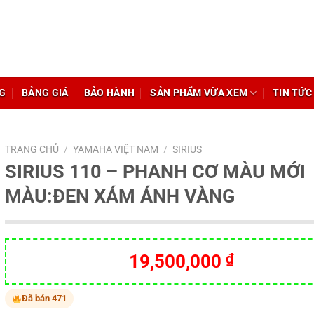
G
BẢNG GIÁ
BẢO HÀNH
SẢN PHẨM VỪA XEM
TIN TỨC
TRANG CHỦ
/
YAMAHA VIỆT NAM
/
SIRIUS
SIRIUS 110 – PHANH CƠ MÀU MỚI
MÀU:ĐEN XÁM ÁNH VÀNG
19,500,000
₫
Đã bán 471