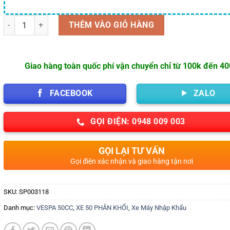
Số lượng
THÊM VÀO GIỎ HÀNG
Giao hàng toàn quốc phí vận chuyển chỉ từ 100k đến 4
FACEBOOK
ZALO
GỌI ĐIỆN: 0948 009 003
GỌI LẠI TƯ VẤN
Gọi điện xác nhận và giao hàng tận nơi
SKU:
SP003118
Danh mục:
VESPA 50CC
,
XE 50 PHÂN KHỐI
,
Xe Máy Nhập Khẩu