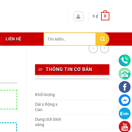
0
0
₫
Tìm
LIÊN HỆ
kiếm:
THÔNG TIN CƠ BẢN
Khối lượng
Dài x Rộng x
Cao
Dung tích bình
xăng