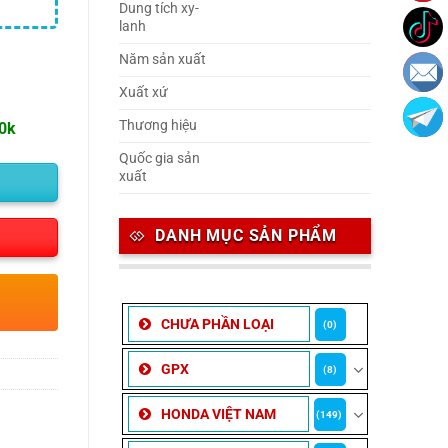
Dung tích xy-
lanh
Năm sản xuất
Xuất xứ
Thương hiệu
00k
Quốc gia sản
xuất
DANH MỤC SẢN PHẨM
CHƯA PHẦN LOẠI
(0)
GPX
(8)
HONDA VIỆT NAM
(149)