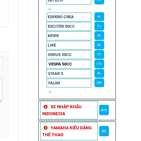
DETECH
ESPERO CREA
(6)
EXCITER 50CC
(1)
KPIPE
(4)
LIKE
(9)
SIRIUS 50CC
(7)
VESPA 50CC
(17)
VISAR S
(6)
YALIM
(30)
XE NHẬP KHẨU
(61)
INDONESIA
YAMAHA KIỂU DÁNG
(8)
THỂ THAO