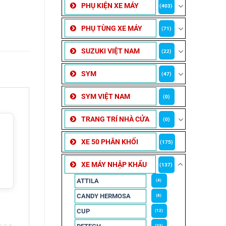
PHỤ KIỆN XE MÁY
(403)
PHỤ TÙNG XE MÁY
(71)
SUZUKI VIỆT NAM
(22)
SYM
(47)
SYM VIỆT NAM
(0)
TRANG TRÍ NHÀ CỬA
(0)
XE 50 PHÂN KHỐI
(175)
XE MÁY NHẬP KHẨU
(137)
ATTILA
(4)
CANDY HERMOSA
(8)
CUP
(12)
(33)