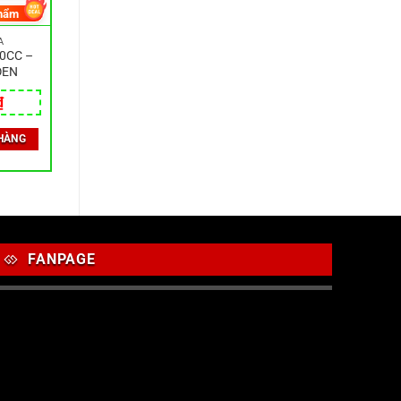
hẩm
A
0CC –
ĐEN
₫
HÀNG
FANPAGE