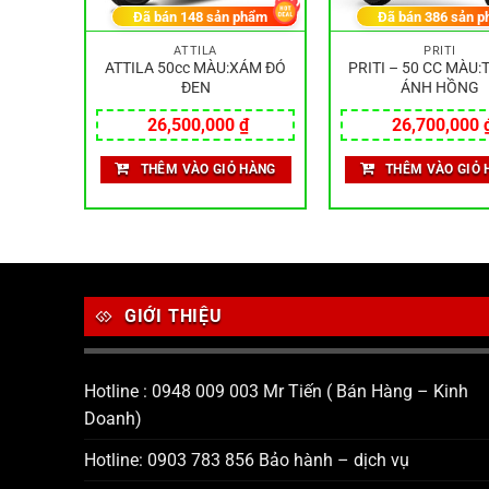
hẩm
Đã bán
148
sản phẩm
Đã bán
386
sản p
A
ATTILA
PRITI
50CC
ATTILA 50cc MÀU:XÁM ĐỎ
PRITI – 50 CC MÀU
HÁM
ĐEN
ÁNH HỒNG
₫
26,500,000
₫
26,700,000
HÀNG
THÊM VÀO GIỎ HÀNG
THÊM VÀO GIỎ 
GIỚI THIỆU
Hotline : 0948 009 003 Mr Tiến ( Bán Hàng – Kinh
Doanh)
Hotline: 0903 783 856 Bảo hành – dịch vụ