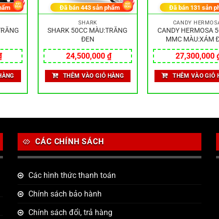
hẩm
Đã bán
443
sản phẩm
Đã bán
131
sản p
SHARK
CANDY HERMOS
:TRẮNG
SHARK 50CC MÀU:TRẮNG
CANDY HERMOSA 5
ĐEN
MMC MÀU:XÁM 
₫
24,500,000
₫
27,300,000
HÀNG
THÊM VÀO GIỎ HÀNG
THÊM VÀO GIỎ 
CÁC CHÍNH SÁCH
Các hình thức thanh toán
Chính sách bảo hành
Chính sách đổi, trả hàng