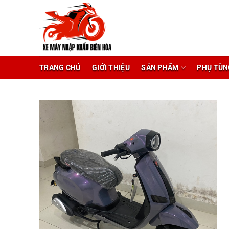
Chuyển
đến
nội
dung
TRANG CHỦ
GIỚI THIỆU
SẢN PHẨM
PHỤ TÙN