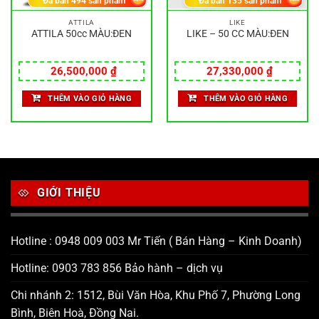
Đã bán
494
sản phẩm
Đã bán
135
sản phẩm
ATTILA
LIKE
ATTILA 50cc MÀU:ĐEN
LIKE – 50 CC MÀU:ĐEN
26,500,000
₫
27,330,000
₫
THÊM VÀO GIỎ HÀNG
THÊM VÀO GIỎ HÀNG
GIỚI THIỆU
Hotline : 0948 009 003 Mr Tiến ( Bán Hàng – Kinh Doanh)
Hotline: 0903 783 856 Bảo hành – dịch vụ
Chi nhánh 2: 1512, Bùi Văn Hòa, Khu Phố 7, Phường Long
Bình, Biên Hoà, Đồng Nai.