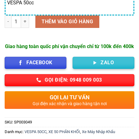
VESPA 50cc
Số lượng
THÊM VÀO GIỎ HÀNG
Giao hàng toàn quốc phí vận chuyển chỉ từ 100k đến 400k
FACEBOOK
ZALO
GỌI ĐIỆN: 0948 009 003
GỌI LẠI TƯ VẤN
Gọi điện xác nhận và giao hàng tận nơi
SKU:
SP003049
Danh mục:
VESPA 50CC
,
XE 50 PHÂN KHỐI
,
Xe Máy Nhập Khẩu