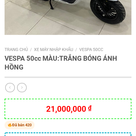
TRANG CHỦ
/
XE MÁY NHẬP KHẨU
/
VESPA 50CC
VESPA 50cc MÀU:TRẮNG BÓNG ÁNH
HỒNG
21,000,000
₫
Đã bán 420