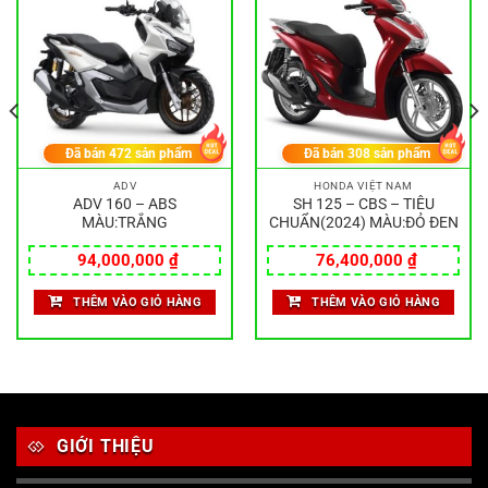
Đã bán
472
sản phẩm
Đã bán
308
sản phẩm
ADV
HONDA VIỆT NAM
ADV 160 – ABS
SH 125 – CBS – TIÊU
MÀU:TRẮNG
CHUẨN(2024) MÀU:ĐỎ ĐEN
94,000,000
₫
76,400,000
₫
THÊM VÀO GIỎ HÀNG
THÊM VÀO GIỎ HÀNG
GIỚI THIỆU