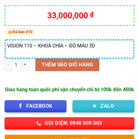
33,000,000
₫
Đã bán 310
VISION 110 – KHOÁ CHÌA – ĐỘ MÀU 3D
Số lượng
THÊM VÀO GIỎ HÀNG
Giao hàng toàn quốc phí vận chuyển chỉ từ 100k đến 400k
FACEBOOK
ZALO
GỌI ĐIỆN: 0948 009 003