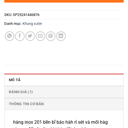
SKU:
SP25241446876
Danh mục:
Khung sườn
MÔ TẢ
ĐÁNH GIÁ (1)
THÔNG TIN CƠ BẢN
hàng inox 201 bền bĩ bảo hàh rỉ sét và mối hàg