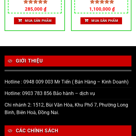
Được xếp
285,000
₫
1,100,000
Được xếp
₫
hạng
5.00
hạng
5.00
5 sao
5 sao
MUA SẢN PHẨM
MUA SẢN PHẨM
GIỚI THIỆU
Hotline : 0948 009 003 Mr Tiến ( Bán Hàng – Kinh Doanh)
Hotline: 0903 783 856 Bảo hành – dịch vụ
Chi nhánh 2: 1512, Bùi Văn Hòa, Khu Phố 7, Phường Long
Bình, Biên Hoà, Đồng Nai.
CÁC CHÍNH SÁCH