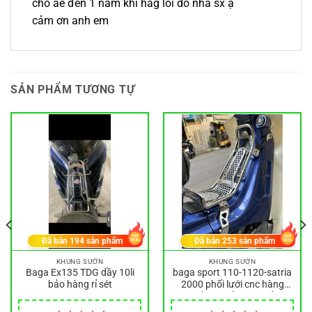
cho ae đến 1 năm khi hàg lỗi do nhà sx ạ
cảm ơn anh em
SẢN PHẨM TƯƠNG TỰ
Đã bán
194
sản phẩm
Đã bán
253
sản phẩm
KHUNG SƯỜN
KHUNG SƯỜN
Baga Ex135 TDG dầy 10li
baga sport 110-1120-satria
bảo hàng rỉ sét
2000 phối lưới cnc hàng
inox bền bĩ bảo hành rỉ sét