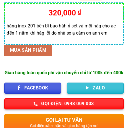
5.00
1
trên 5
dựa trên
320,000
₫
đánh giá
hàng inox 201 bền bĩ bảo hàh rỉ sét và mối hàg cho ae
đến 1 năm khi hàg lỗi do nhà sx ạ cảm ơn anh em
MUA SẢN PHẨM
Giao hàng toàn quốc phí vận chuyển chỉ từ 100k đến 400k
FACEBOOK
ZALO
GỌI ĐIỆN: 0948 009 003
GỌI LẠI TƯ VẤN
Gọi điện xác nhận và giao hàng tận nơi