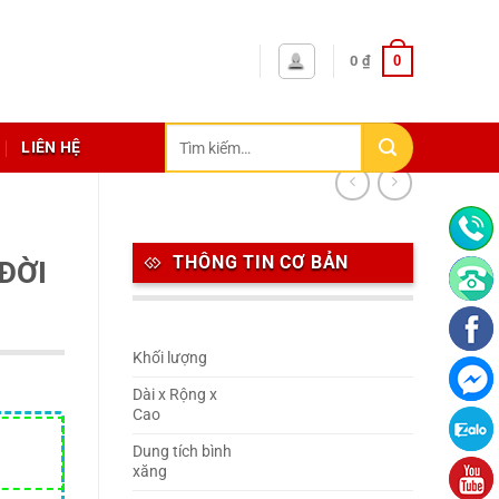
0
0
₫
Tìm
LIÊN HỆ
kiếm:
THÔNG TIN CƠ BẢN
 ĐỜI
Khối lượng
Dài x Rộng x
Cao
Dung tích bình
xăng