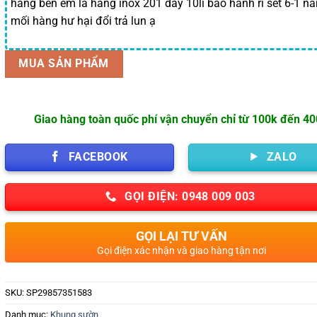
hàng bên em là hàng inox 201 dầy 10li bảo hành rỉ sét 6-1 n
mối hàng hư hại đổi trả lun ạ
MUA SẢN PHẨM
Giao hàng toàn quốc phí vận chuyển chỉ từ 100k đến 4
FACEBOOK
ZALO
GỌI ĐIỆN: 0948 009 003
GỌI LẠI TƯ VẤN
Gọi điện xác nhận và giao hàng tận nơi
SKU:
SP29857351583
Danh mục:
Khung sườn