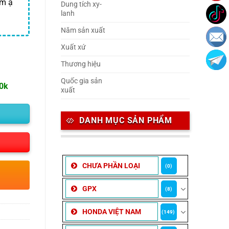
ăm ạ
Dung tích xy-
lanh
Năm sản xuất
Xuất xứ
Thương hiệu
Quốc gia sản
00k
xuất
DANH MỤC SẢN PHẨM
CHƯA PHẦN LOẠI
(0)
GPX
(8)
HONDA VIỆT NAM
(149)