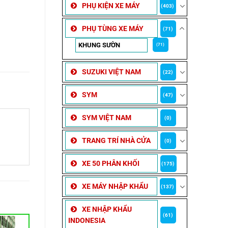
PHỤ KIỆN XE MÁY
(403)
PHỤ TÙNG XE MÁY
(71)
KHUNG SƯỜN
(71)
SUZUKI VIỆT NAM
(22)
SYM
(47)
SYM VIỆT NAM
(0)
TRANG TRÍ NHÀ CỬA
(0)
XE 50 PHÂN KHỐI
(175)
XE MÁY NHẬP KHẨU
(137)
XE NHẬP KHẨU
(61)
INDONESIA