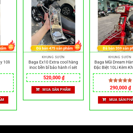
hẩm
Đã bán
475
sản phẩm
Đã bán
359
sản p
KHUNG SƯỜN
KHUNG SƯỜN
 10li
Baga Ex10 Extra cool hàng
Baga Mũi Dream Hàn
t
inoc bền bĩ bảo hành rỉ sét
Đặc Biệt 10Li Kèm K
Ĩn
520,000
₫
Được xếp
290,000
₫
MUA SẢN PHẨM
hạng
5.00
5 sao
ẨM
MUA SẢN PH