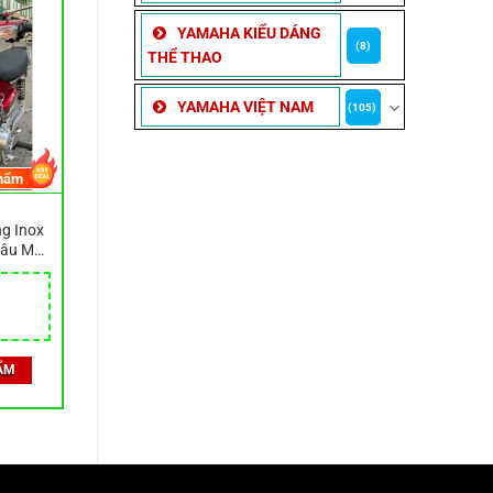
YAMAHA KIỂU DÁNG
(8)
THỂ THAO
YAMAHA VIỆT NAM
(105)
hẩm
g Inox
hâu Mũi
ẨM