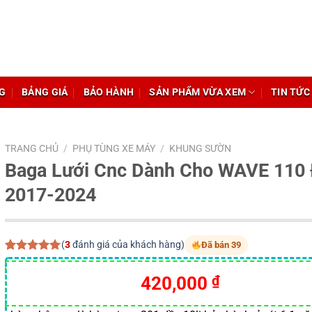
G
BẢNG GIÁ
BẢO HÀNH
SẢN PHẨM VỪA XEM
TIN TỨC
TRANG CHỦ
/
PHỤ TÙNG XE MÁY
/
KHUNG SƯỜN
Baga Lưới Cnc Dành Cho WAVE 110
2017-2024
(
3
đánh giá của khách hàng)
Đã bán 39
5.00
3
trên 5
dựa trên
420,000
₫
đánh giá