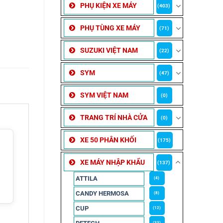
PHỤ KIỆN XE MÁY
(403)
PHỤ TÙNG XE MÁY
(71)
SUZUKI VIỆT NAM
(22)
SYM
(47)
SYM VIỆT NAM
(0)
TRANG TRÍ NHÀ CỬA
(0)
XE 50 PHÂN KHỐI
(175)
XE MÁY NHẬP KHẨU
(137)
ATTILA
(4)
CANDY HERMOSA
(8)
CUP
(12)
(33)