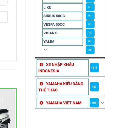
LIKE
(4)
SIRIUS 50CC
(9)
VESPA 50CC
(7)
VISAR S
(17)
YALIM
(6)
(30)
XE NHẬP KHẨU
(61)
INDONESIA
YAMAHA KIỂU DÁNG
(8)
THỂ THAO
YAMAHA VIỆT NAM
(105)