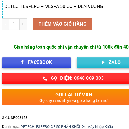
DETECH ESPERO – VESPA 50 CC – ĐÈN VUÔNG
Số lượng
THÊM VÀO GIỎ HÀNG
Giao hàng toàn quốc phí vận chuyển chỉ từ 100k đến 4
FACEBOOK
ZALO
GỌI ĐIỆN: 0948 009 003
GỌI LẠI TƯ VẤN
Gọi điện xác nhận và giao hàng tận nơi
SKU:
SP003153
Danh mục:
DETECH
,
ESPERO
,
XE 50 PHÂN KHỐI
,
Xe Máy Nhập Khẩu