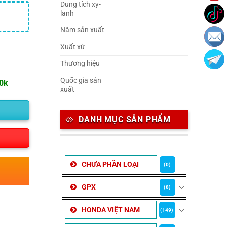
Dung tích xy-
lanh
Năm sản xuất
Xuất xứ
Thương hiệu
Quốc gia sản
00k
xuất
DANH MỤC SẢN PHẨM
CHƯA PHẦN LOẠI
(0)
GPX
(8)
HONDA VIỆT NAM
(149)