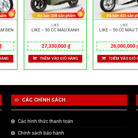
hẩm
Đã bán
208
sản phẩm
Đã bán
435
sản p
LIKE
LIKE
ÁM ĐEN
LIKE – 50 CC MÀU:XANH
LIKE – 50 CC MÀU:
₫
27,330,000
₫
26,000,000
HÀNG
THÊM VÀO GIỎ HÀNG
THÊM VÀO GIỎ 
CÁC CHÍNH SÁCH
Các hình thức thanh toán
Chính sách bảo hành