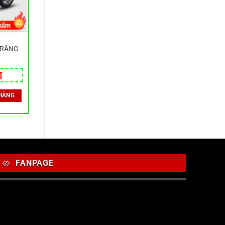
hẩm
TRẮNG
₫
HÀNG
FANPAGE