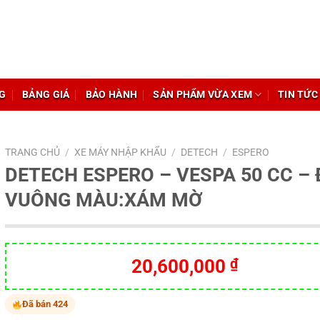
G
BẢNG GIÁ
BẢO HÀNH
SẢN PHẨM VỪA XEM
TIN TỨC
TRANG CHỦ
/
XE MÁY NHẬP KHẨU
/
DETECH
/
ESPERO
DETECH ESPERO – VESPA 50 CC –
VUÔNG MÀU:XÁM MỜ
20,600,000
₫
Đã bán 424