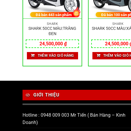
hẩm
Đã bán
443
sản phẩm
Đã bán
100
sản p
SHARK
SHARK
:XANH
SHARK 50CC MÀU:TRẮNG
SHARK 50CC MÀU:X
ĐEN
₫
24,500,000
₫
24,500,000
HÀNG
THÊM VÀO GIỎ HÀNG
THÊM VÀO GIỎ 
GIỚI THIỆU
Hotline : 0948 009 003 Mr Tiến ( Bán Hàng – Kinh
Doanh)