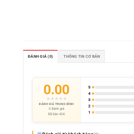
ĐÁNH GIÁ (0)
THÔNG TIN CƠ BẢN
0.00
5
★
4
★
★
★
★
★
★
3
★
ĐÁNH GIÁ TRUNG BÌNH
2
★
0 đánh giá
1
★
Đã bán 424