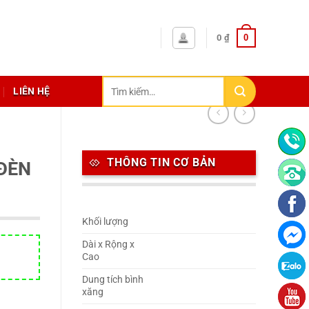
0
0
₫
Tìm
LIÊN HỆ
kiếm:
THÔNG TIN CƠ BẢN
 ĐÈN
Khối lượng
Dài x Rộng x
Cao
Dung tích bình
xăng