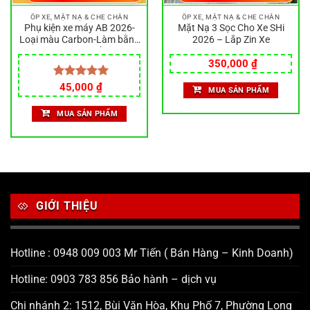
ỐP XE, MẶT NẠ & CHE CHẮN
ỐP XE, MẶT NẠ & CHE CHẮN
Phụ kiện xe máy AB 2026-
Mặt Nạ 3 Sọc Cho Xe SHi
Loại màu Carbon-Làm bằng
2026 – Lắp Zin Xe
nhựa ABS siêu bền đẹp
350,000
₫
Được xếp
45,000
₫
MUA SẢN PHẨM
hạng
5.00
5 sao
MUA SẢN PHẨM
GIỚI THIỆU
Hotline : 0948 009 003 Mr Tiến ( Bán Hàng – Kinh Doanh)
Hotline: 0903 783 856 Bảo hành – dịch vụ
Chi nhánh 2: 1512, Bùi Văn Hòa, Khu Phố 7, Phường Long