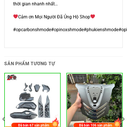
thời gian nhanh nhất…
Cảm ơn Mọi Người Đã Ủng Hộ Shop
#opcarbonshmode#opinoxshmode#phukienshmode#o
SẢN PHẨM TƯƠNG TỰ
Đã bán
67
sản phẩm
Đã bán
106
sản phẩm