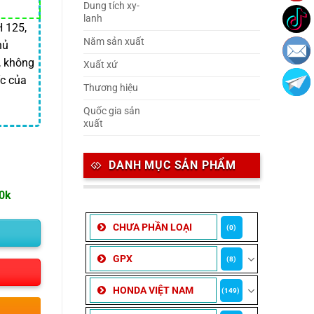
Dung tích xy-
lanh
 125,
Năm sản xuất
hủ
, không
Xuất xứ
ốc của
Thương hiệu
Quốc gia sản
xuất
DANH MỤC SẢN PHẨM
00k
CHƯA PHẦN LOẠI
(0)
GPX
(8)
HONDA VIỆT NAM
(149)