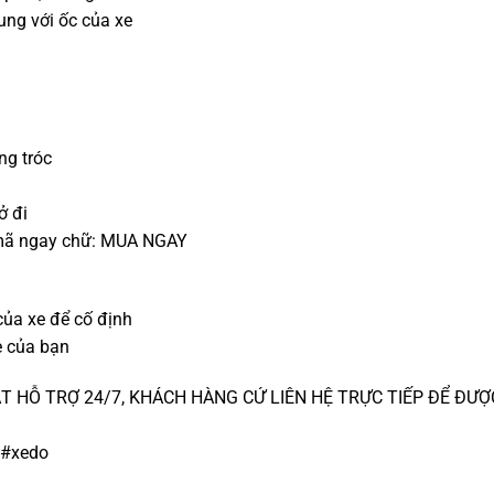
hung với ốc của xe
ng tróc
ở đi
mã ngay chữ: MUA NGAY
 của xe để cố định
e của bạn
 HỖ TRỢ 24/7, KHÁCH HÀNG CỨ LIÊN HỆ TRỰC TIẾP ĐỂ ĐƯỢ
 #xedo