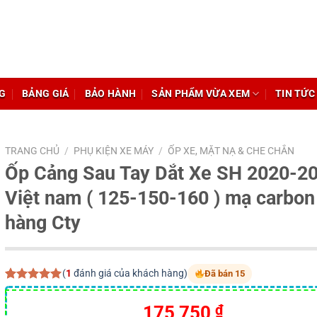
G
BẢNG GIÁ
BẢO HÀNH
SẢN PHẨM VỪA XEM
TIN TỨC
TRANG CHỦ
/
PHỤ KIỆN XE MÁY
/
ỐP XE, MẶT NẠ & CHE CHẮN
Ốp Cảng Sau Tay Dắt Xe SH 2020-2
Việt nam ( 125-150-160 ) mạ carbon
hàng Cty
(
1
đánh giá của khách hàng)
Đã bán 15
5.00
1
trên 5
dựa trên
Giá
Giá
175,750
₫
đánh giá