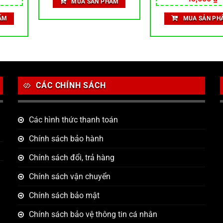
MUA SẢN PHẨM
222,999 ₫.
là:
hạng
5.00
194,010 ₫.
5 sao
ẨM
MUA SẢN PH
CÁC CHÍNH SÁCH
Các hình thức thanh toán
Chính sách bảo hành
Chính sách đổi, trả hàng
Chính sách vận chuyển
Chính sách bảo mật
Chính sách bảo vệ thông tin cá nhân