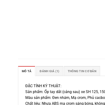
MÔ TẢ
ĐÁNH GIÁ (1)
THÔNG TIN CƠ BẢN
ĐẶC TÍNH KÝ THUẬT:
Sản phẩm: Ốp tay dắt (cảng sau) xe SH 125, 150
Màu sản phẩm: Đen nhám, Mạ crom, Phủ cacb
Chất liệu: Nhựa ABS mạ crom sáng bóng, không 