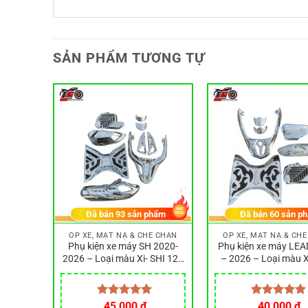
SẢN PHẨM TƯƠNG TỰ
hẩm
Đã bán
93
sản phẩm
Đã bán
60
sản p
E CHẮN
ỐP XE, MẶT NẠ & CHE CHẮN
ỐP XE, MẶT NẠ & CH
 2020 –
Phụ kiện xe máy SH 2020-
Phụ kiện xe máy LEA
om Cực
2026 – Loại màu Xi- SHI 125
– 2026 – Loại màu 
 máy,
và SHI 160-Làm bằng nhựa
bằng nhựa ABS siêu 
0
ABS siêu bền đẹp
iá
Được xếp
45,000
₫
Được xếp
40,000
₫