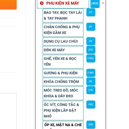
PHỤ KIỆN XE MÁY
(403)
BAO TAY, BỌC TAY LÁI
(7)
& TAY PHANH
CHÂN CHỐNG & PHỤ
(5)
KIỆN GẦM XE
DỤNG CỤ LAU CHÙI
(2)
ĐÈN XE MÁY
(22)
GHẾ, YÊN XE & BỌC
(104)
YÊN
GƯƠNG & PHỤ KIỆN
(146)
KHÓA CHỐNG TRỘM
(4)
MÓC TREO ĐỒ, MÓC
(16)
KHÓA & DÂY ĐEO
ỐC VÍT, CÔNG TẮC &
(30)
PHỤ KIỆN LẮP ĐẶT
NHỎ
ỐP XE, MẶT NẠ & CHE
(39)