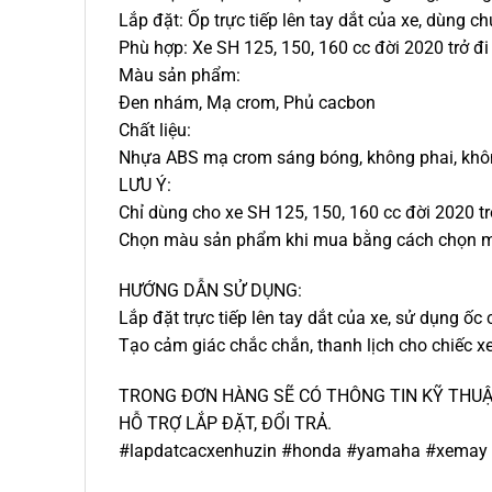
Lắp đặt: Ốp trực tiếp lên tay dắt của xe, dùng c
Phù hợp: Xe SH 125, 150, 160 cc đời 2020 trở đi
Màu sản phẩm:
Đen nhám, Mạ crom, Phủ cacbon
Chất liệu:
Nhựa ABS mạ crom sáng bóng, không phai, khô
LƯU Ý:
Chỉ dùng cho xe SH 125, 150, 160 cc đời 2020 tr
Chọn màu sản phẩm khi mua bằng cách chọn 
HƯỚNG DẪN SỬ DỤNG:
Lắp đặt trực tiếp lên tay dắt của xe, sử dụng ốc
Tạo cảm giác chắc chắn, thanh lịch cho chiếc x
TRONG ĐƠN HÀNG SẼ CÓ THÔNG TIN KỸ THUẬT
HỖ TRỢ LẮP ĐẶT, ĐỔI TRẢ.
#lapdatcacxenhuzin #honda #yamaha #xemay