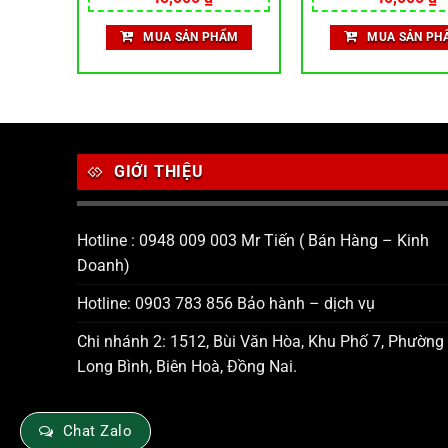
iện
hạng
5.00
hạng
5.00
ại
5 sao
5 sao
ẨM
MUA SẢN PHẨM
MUA SẢN PH
à:
66,500 ₫.
GIỚI THIỆU
Hotline : 0948 009 003 Mr Tiến ( Bán Hàng – Kinh
Doanh)
Hotline: 0903 783 856 Bảo hành – dịch vụ
Chi nhánh 2: 1512, Bùi Văn Hòa, Khu Phố 7, Phường
Long Bình, Biên Hoà, Đồng Nai.
Chat Zalo