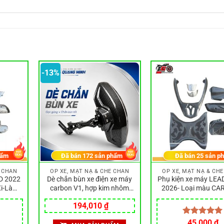
-13%
hẩm
Đã bán
172
sản phẩm
Đã bán
25
sản p
E CHẮN
ỐP XE, MẶT NẠ & CHE CHẮN
ỐP XE, MẶT NẠ & CH
D 2022
Dè chắn bùn xe điện xe máy
Phụ kiện xe máy LEA
Xi-Làm
carbon V1, hợp kim nhôm
2026- Loại màu CA
bền đẹp
chắc chắn gắn mọi dòng xe
Làm bằng nhựa ABS
Giá
Giá
194,010
₫
bền đẹp
gốc
hiện
là:
tại
Được xếp
45,000
₫