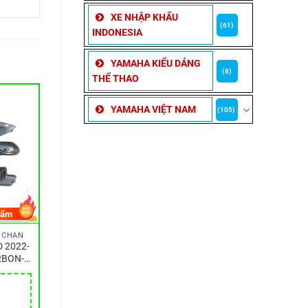
XE NHẬP KHẨU
(61)
INDONESIA
YAMAHA KIỂU DÁNG
(8)
THỂ THAO
YAMAHA VIỆT NAM
(105)
hẩm
E CHẮN
D 2022-
RBON-
 siêu