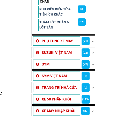
CHẮN
PHỤ KIỆN ĐIỆN TỬ &
(9)
TIỆN ÍCH KHÁC
THẢM LÓT CHÂN &
(19)
LÓT SÀN
PHỤ TÙNG XE MÁY
(71)
SUZUKI VIỆT NAM
(22)
SYM
(47)
SYM VIỆT NAM
(0)
TRANG TRÍ NHÀ CỬA
(0)
C
XE 50 PHÂN KHỐI
(175)
XE MÁY NHẬP KHẨU
(137)