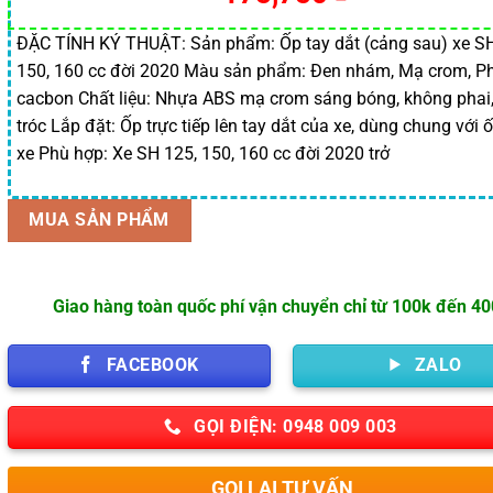
gốc
hiện
là:
tại
ĐẶC TÍNH KÝ THUẬT: Sản phẩm: Ốp tay dắt (cảng sau) xe SH
150, 160 cc đời 2020 Màu sản phẩm: Đen nhám, Mạ crom, P
185,000 ₫.
là:
cacbon Chất liệu: Nhựa ABS mạ crom sáng bóng, không phai
175,750 ₫.
tróc Lắp đặt: Ốp trực tiếp lên tay dắt của xe, dùng chung với 
xe Phù hợp: Xe SH 125, 150, 160 cc đời 2020 trở
MUA SẢN PHẨM
Giao hàng toàn quốc phí vận chuyển chỉ từ 100k đến 4
FACEBOOK
ZALO
GỌI ĐIỆN: 0948 009 003
GỌI LẠI TƯ VẤN