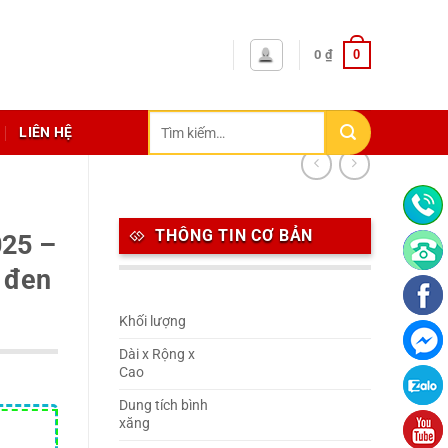
0
0
₫
Tìm
LIÊN HỆ
kiếm:
THÔNG TIN CƠ BẢN
025 –
 đen
Khối lượng
Dài x Rộng x
Cao
Dung tích bình
xăng