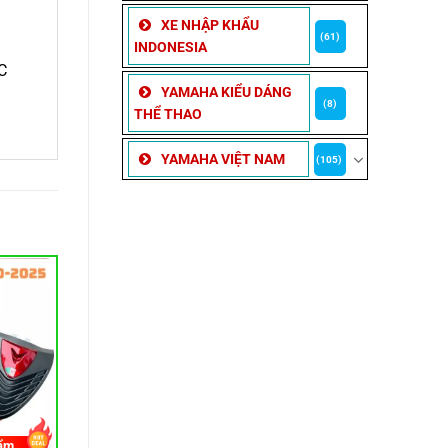
XE NHẬP KHẨU
(61)
INDONESIA
C
YAMAHA KIỂU DÁNG
(8)
THỂ THAO
YAMAHA VIỆT NAM
(105)
ẩm