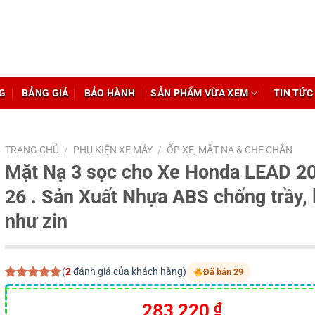
G
BẢNG GIÁ
BẢO HÀNH
SẢN PHẨM VỪA XEM
TIN TỨC
TRANG CHỦ
/
PHỤ KIỆN XE MÁY
/
ỐP XE, MẶT NẠ & CHE CHẮN
Mặt Nạ 3 sọc cho Xe Honda LEAD 2
26 . Sản Xuất Nhựa ABS chống trầy, 
như zin
(
2
đánh giá của khách hàng)
Đã bán 29
5.00
2
trên 5
dựa trên
Giá
Giá
283,220
₫
đánh giá