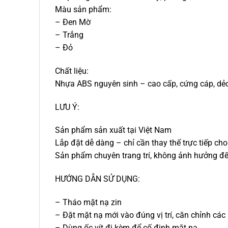
Màu sản phẩm:
– Đen Mờ
– Trắng
– Đỏ
Chất liệu:
Nhựa ABS nguyên sinh – cao cấp, cứng cáp, dẻo
LƯU Ý:
Sản phẩm sản xuất tại Việt Nam
Lắp đặt dễ dàng – chỉ cần thay thế trực tiếp ch
Sản phẩm chuyên trang trí, không ảnh hưởng đế
HƯỚNG DẪN SỬ DỤNG:
– Tháo mặt nạ zin
– Đặt mặt nạ mới vào đúng vị trí, căn chỉnh cá
– Dùng ốc vít đi kèm để cố định mặt nạ