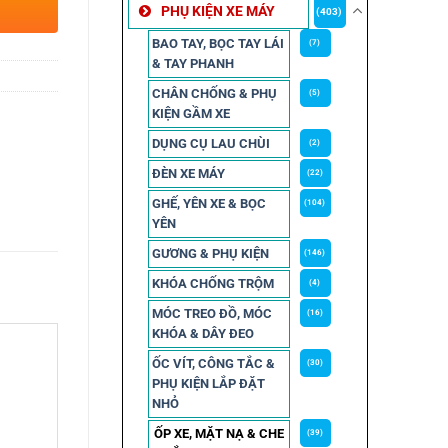
PHỤ KIỆN XE MÁY
(403)
BAO TAY, BỌC TAY LÁI
(7)
& TAY PHANH
CHÂN CHỐNG & PHỤ
(5)
KIỆN GẦM XE
DỤNG CỤ LAU CHÙI
(2)
ĐÈN XE MÁY
(22)
GHẾ, YÊN XE & BỌC
(104)
YÊN
GƯƠNG & PHỤ KIỆN
(146)
KHÓA CHỐNG TRỘM
(4)
MÓC TREO ĐỒ, MÓC
(16)
KHÓA & DÂY ĐEO
ỐC VÍT, CÔNG TẮC &
(30)
PHỤ KIỆN LẮP ĐẶT
NHỎ
ỐP XE, MẶT NẠ & CHE
(39)