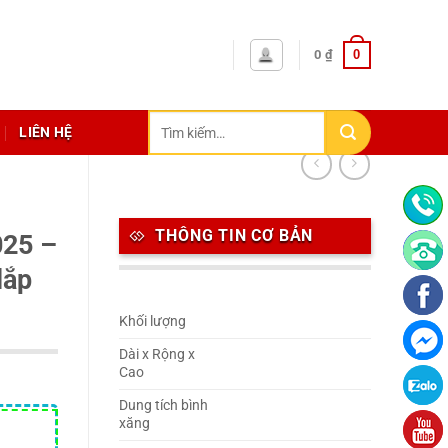
0
0
₫
Tìm
LIÊN HỆ
kiếm:
THÔNG TIN CƠ BẢN
025 –
lắp
Khối lượng
Dài x Rộng x
Cao
Dung tích bình
xăng