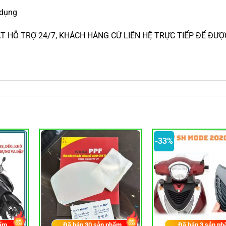
 dụng
 HỖ TRỢ 24/7, KHÁCH HÀNG CỨ LIÊN HỆ TRỰC TIẾP ĐỂ ĐƯỢ
-33%
ẩm
Đã bán
30
sản phẩm
Đã bán
3
sản ph