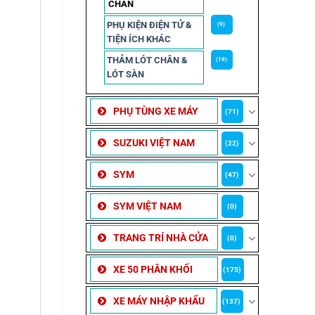
CHẮN
PHỤ KIỆN ĐIỆN TỬ &
(9)
TIỆN ÍCH KHÁC
THẢM LÓT CHÂN &
(19)
LÓT SÀN
PHỤ TÙNG XE MÁY
(71)
SUZUKI VIỆT NAM
(22)
SYM
(47)
SYM VIỆT NAM
(0)
TRANG TRÍ NHÀ CỬA
(0)
XE 50 PHÂN KHỐI
(175)
XE MÁY NHẬP KHẨU
(137)