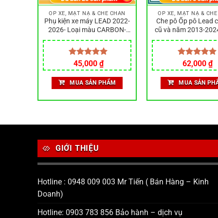
E CHẮN
ỐP XE, MẶT NẠ & CHE CHẮN
ỐP XE, MẶT NẠ & CH
 2020-
Phụ kiện xe máy LEAD 2022-
Che pô Ốp pô Lead c
on- SHI
2026- Loại màu CARBON-
cũ và năm 2013-2024
m bằng
Làm bằng nhựa ABS siêu
 đẹp
bền đẹp
Được xếp
45,000
₫
Được xếp
62,000
₫
ẨM
hạng
5.00
hạng
5.00
5 sao
5 sao
MUA SẢN PHẨM
MUA SẢN PH
GIỚI THIỆU
Hotline : 0948 009 003 Mr Tiến ( Bán Hàng – Kinh
Doanh)
Hotline: 0903 783 856 Bảo hành – dịch vụ