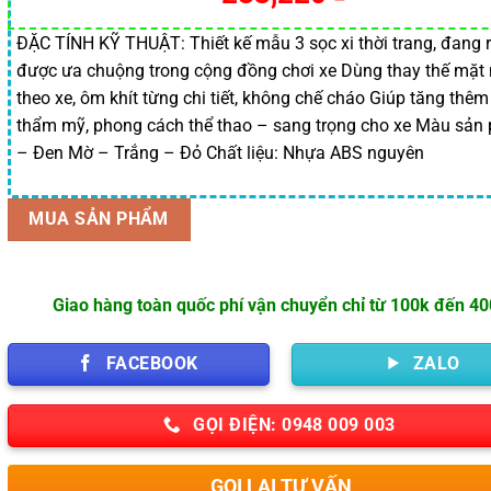
gốc
hiện
là:
tại
ĐẶC TÍNH KỸ THUẬT: Thiết kế mẫu 3 sọc xi thời trang, đang r
được ưa chuộng trong cộng đồng chơi xe Dùng thay thế mặt
289,000 ₫.
là:
theo xe, ôm khít từng chi tiết, không chế cháo Giúp tăng thêm
283,220 ₫.
thẩm mỹ, phong cách thể thao – sang trọng cho xe Màu sản
– Đen Mờ – Trắng – Đỏ Chất liệu: Nhựa ABS nguyên
MUA SẢN PHẨM
Giao hàng toàn quốc phí vận chuyển chỉ từ 100k đến 4
FACEBOOK
ZALO
GỌI ĐIỆN: 0948 009 003
GỌI LẠI TƯ VẤN