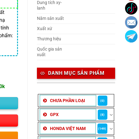
Dung tích xy-
lanh
ất
Năm sản xuất
 nạ
 tính
Xuất xứ
 phẩm:
Thương hiệu
Quốc gia sản
xuất
DANH MỤC SẢN PHẨM
00k
CHƯA PHẦN LOẠI
(0)
GPX
(8)
HONDA VIỆT NAM
(149)