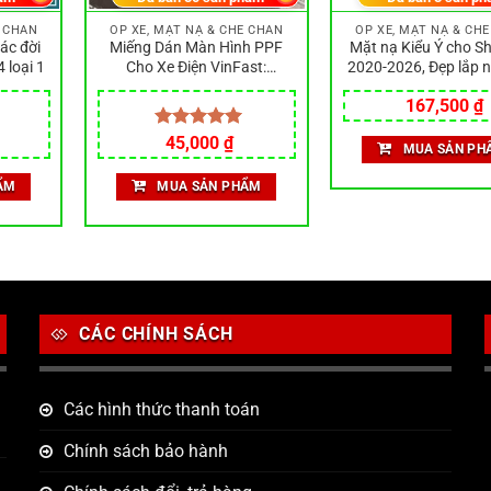
E CHẮN
ỐP XE, MẶT NẠ & CHE CHẮN
ỐP XE, MẶT NẠ & CH
ác đời
Miếng Dán Màn Hình PPF
Mặt nạ Kiểu Ý cho S
 loại 1
Cho Xe Điện VinFast:
2020-2026, Đẹp lắp n
Feliz/Feliz S Bảo vệ mặt đồng
Được làm từ nhựa AB
Giá
167,500
₫
hồ cho xe Feliz
lực, chống xướ
gốc
là:
t
Được xếp
45,000
₫
MUA SẢN PH
250,000 ₫.
l
hạng
5.00
5 sao
ẨM
MUA SẢN PHẨM
CÁC CHÍNH SÁCH
Các hình thức thanh toán
Chính sách bảo hành