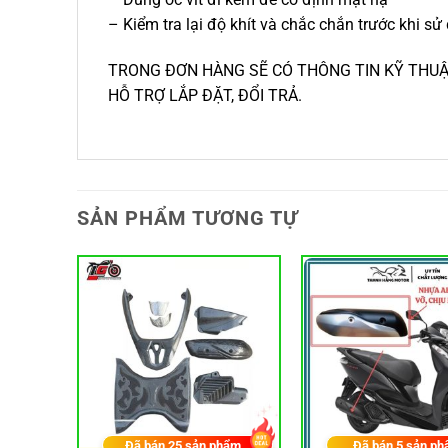
– Kiểm tra lại độ khít và chắc chắn trước khi sử
TRONG ĐƠN HÀNG SẼ CÓ THÔNG TIN KỸ THUẬT
HỖ TRỢ LẮP ĐẶT, ĐỔI TRẢ.
SẢN PHẨM TƯƠNG TỰ
hẩm
Đã bán
25
sản phẩm
Đã bán
5
sản ph