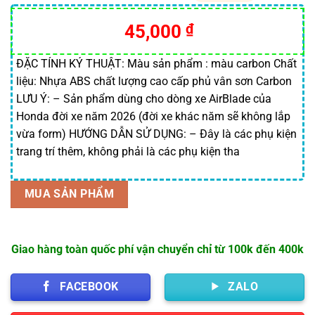
5.00
2
trên 5
dựa trên
45,000
₫
đánh giá
ĐẶC TÍNH KÝ THUẬT: Màu sản phẩm : màu carbon Chất
liệu: Nhựa ABS chất lượng cao cấp phủ vân sơn Carbon
LƯU Ý: – Sản phẩm dùng cho dòng xe AirBlade của
Honda đời xe năm 2026 (đời xe khác năm sẽ không lắp
vừa form) HƯỚNG DẪN SỬ DỤNG: – Đây là các phụ kiện
trang trí thêm, không phải là các phụ kiện tha
MUA SẢN PHẨM
Giao hàng toàn quốc phí vận chuyển chỉ từ 100k đến 400k
FACEBOOK
ZALO