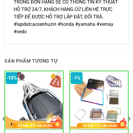
TRONG ĐƠN HÀNG SẼ CÓ THÔNG TIN KỸ THUẬT
HỖ TRỢ 24/7, KHÁCH HÀNG CỨ LIÊN HỆ TRỰC
TIẾP ĐỂ ĐƯỢC HỖ TRỢ LẮP ĐẶT, ĐỔI TRẢ.
#lapdatcacxenhuzin #honda #yamaha #xemay
#xedo
SẢN PHẨM TƯƠNG TỰ
-10%
-1%
Đã bán
455
sản phẩm
Đã bán
110
sản phẩm