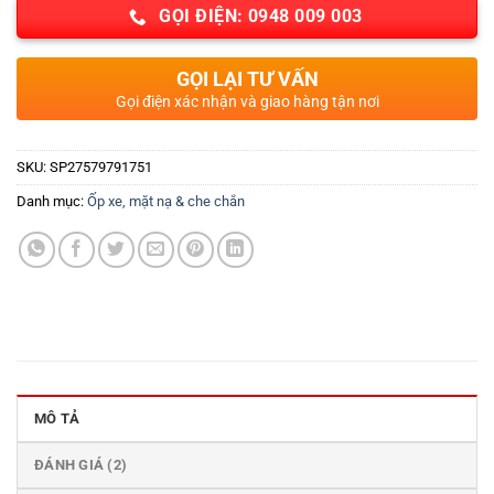
GỌI ĐIỆN: 0948 009 003
GỌI LẠI TƯ VẤN
Gọi điện xác nhận và giao hàng tận nơi
SKU:
SP27579791751
Danh mục:
Ốp xe, mặt nạ & che chắn
MÔ TẢ
ĐÁNH GIÁ (2)