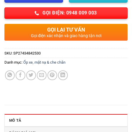
GỌI ĐIỆN: 0948 009 003
GỌI LẠI TƯ VẤN
Gọi điện xác nhận và giao hàng tận nơi
SKU:
SP27434842530
Danh mục:
Ốp xe, mặt nạ & che chắn
MÔ TẢ