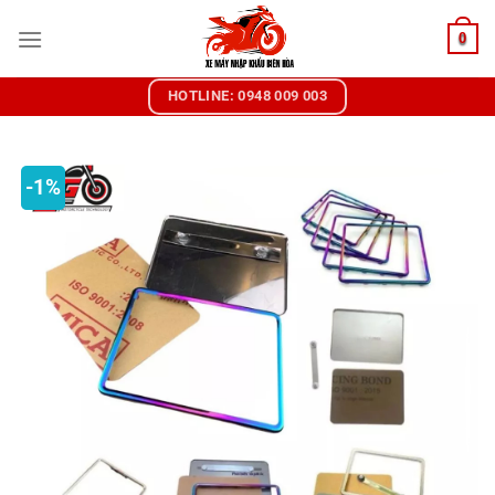
Chuyển
0
đến
nội
dung
HOTLINE: 0948 009 003
-1%