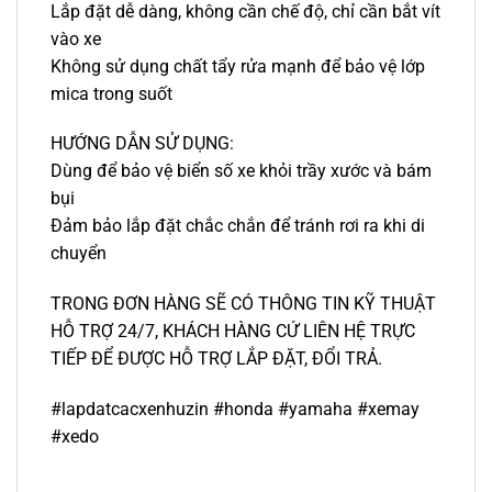
Lắp đặt dễ dàng, không cần chế độ, chỉ cần bắt vít
vào xe
Không sử dụng chất tẩy rửa mạnh để bảo vệ lớp
mica trong suốt
HƯỚNG DẪN SỬ DỤNG:
Dùng để bảo vệ biển số xe khỏi trầy xước và bám
bụi
Đảm bảo lắp đặt chắc chắn để tránh rơi ra khi di
chuyển
TRONG ĐƠN HÀNG SẼ CÓ THÔNG TIN KỸ THUẬT
HỖ TRỢ 24/7, KHÁCH HÀNG CỨ LIÊN HỆ TRỰC
TIẾP ĐỂ ĐƯỢC HỖ TRỢ LẮP ĐẶT, ĐỔI TRẢ.
#lapdatcacxenhuzin #honda #yamaha #xemay
#xedo