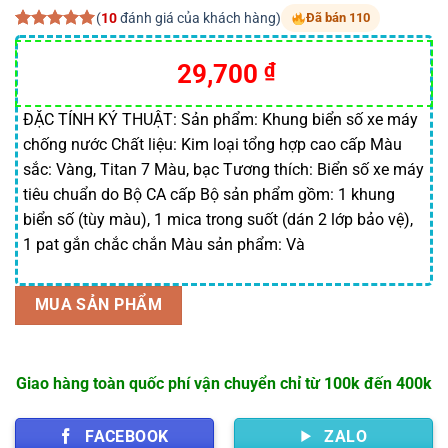
(
10
đánh giá của khách hàng)
Đã bán 110
5.00
10
trên 5
dựa trên
Giá
Giá
29,700
₫
đánh giá
gốc
hiện
là:
tại
ĐẶC TÍNH KÝ THUẬT: Sản phẩm: Khung biển số xe máy
chống nước Chất liệu: Kim loại tổng hợp cao cấp Màu
30,000 ₫.
là:
sắc: Vàng, Titan 7 Màu, bạc Tương thích: Biển số xe máy
29,700 ₫.
tiêu chuẩn do Bộ CA cấp Bộ sản phẩm gồm: 1 khung
biển số (tùy màu), 1 mica trong suốt (dán 2 lớp bảo vệ),
1 pat gắn chắc chắn Màu sản phẩm: Và
MUA SẢN PHẨM
Giao hàng toàn quốc phí vận chuyển chỉ từ 100k đến 400k
FACEBOOK
ZALO