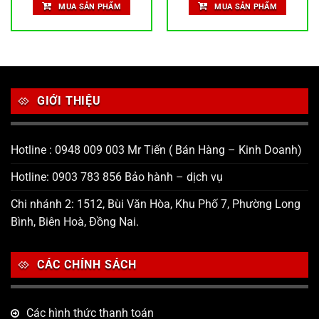
5 sao
5 sao
MUA SẢN PHẨM
MUA SẢN PHẨM
50,000 ₫.
là:
49,500 ₫.
GIỚI THIỆU
Hotline : 0948 009 003 Mr Tiến ( Bán Hàng – Kinh Doanh)
Hotline: 0903 783 856 Bảo hành – dịch vụ
Chi nhánh 2: 1512, Bùi Văn Hòa, Khu Phố 7, Phường Long
Bình, Biên Hoà, Đồng Nai.
CÁC CHÍNH SÁCH
Các hình thức thanh toán