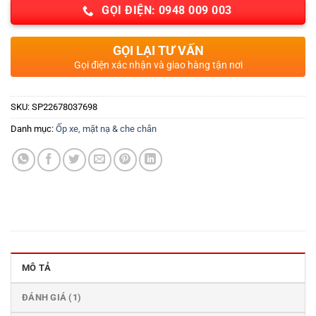
GỌI ĐIỆN: 0948 009 003
GỌI LẠI TƯ VẤN
Gọi điện xác nhận và giao hàng tận nơi
SKU:
SP22678037698
Danh mục:
Ốp xe, mặt nạ & che chắn
MÔ TẢ
ĐÁNH GIÁ (1)