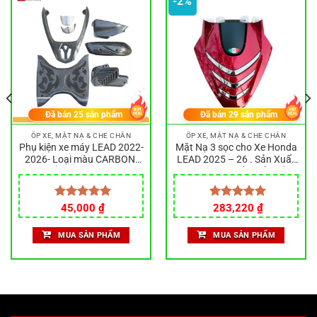
-2%
Đã bán
25
sản phẩm
Đã bán
29
sản phẩm
ỐP XE, MẶT NẠ & CHE CHẮN
ỐP XE, MẶT NẠ & CHE CHẮN
Phụ kiện xe máy LEAD 2022-
Mặt Nạ 3 sọc cho Xe Honda
2026- Loại màu CARBON-
LEAD 2025 – 26 . Sản Xuất
Làm bằng nhựa ABS siêu
Nhựa ABS chống trầy, lắp
bền đẹp
như zin
Giá
Giá
Được xếp
45,000
₫
Được xếp
283,220
₫
gốc
hiện
hạng
5.00
hạng
5.00
là:
tại
5 sao
5 sao
MUA SẢN PHẨM
MUA SẢN PHẨM
289,000 ₫.
là:
283,220 ₫.