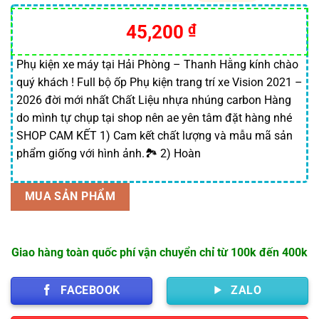
5.00
1
trên 5
dựa trên
45,200
₫
đánh giá
Phụ kiện xe máy tại Hải Phòng – Thanh Hằng kính chào
quý khách ! Full bộ ốp Phụ kiện trang trí xe Vision 2021 –
2026 đời mới nhất Chất Liệu nhựa nhúng carbon Hàng
do mình tự chụp tại shop nên ae yên tâm đặt hàng nhé
SHOP CAM KẾT 1) Cam kết chất lượng và mẫu mã sản
phẩm giống với hình ảnh.🏞 2) Hoàn
MUA SẢN PHẨM
Giao hàng toàn quốc phí vận chuyển chỉ từ 100k đến 400k
FACEBOOK
ZALO