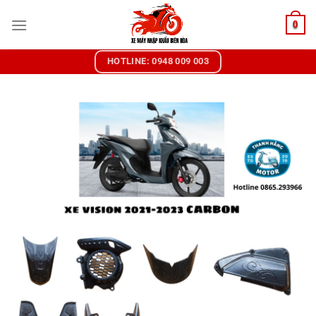
Chuyển
0
đến
nội
dung
HOTLINE: 0948 009 003