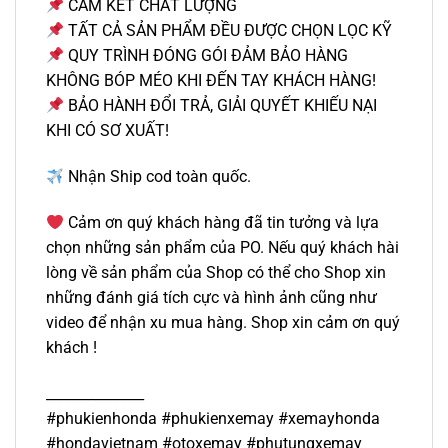
CAM KẾT CHẤT LƯỢNG
TẤT CẢ SẢN PHẨM ĐỀU ĐƯỢC CHỌN LỌC KỸ
QUY TRÌNH ĐÓNG GÓI ĐẢM BẢO HÀNG
KHÔNG BÓP MÉO KHI ĐẾN TAY KHÁCH HÀNG!
BẢO HÀNH ĐỔI TRẢ, GIẢI QUYẾT KHIẾU NẠI
KHI CÓ SƠ XUẤT!
Nhận Ship cod toàn quốc.
Cảm ơn quý khách hàng đã tin tưởng và lựa
chọn những sản phẩm của PO. Nếu quý khách hài
lòng về sản phẩm của Shop có thể cho Shop xin
những đánh giá tích cực và hình ảnh cũng như
video để nhận xu mua hàng. Shop xin cảm ơn quý
khách !
______________
#phukienhonda #phukienxemay #xemayhonda
#hondavietnam #otoxemay #phutungxemay