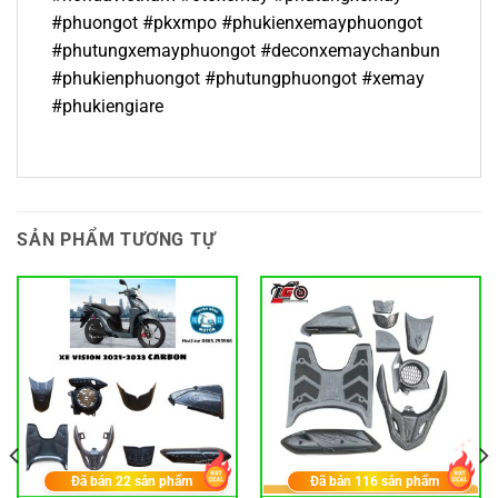
#phuongot #pkxmpo #phukienxemayphuongot
#phutungxemayphuongot #deconxemaychanbun
#phukienphuongot #phutungphuongot #xemay
#phukiengiare
SẢN PHẨM TƯƠNG TỰ
Đã bán
22
sản phẩm
Đã bán
116
sản phẩm