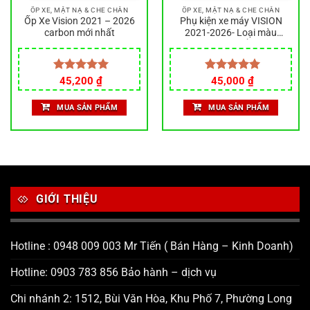
ỐP XE, MẶT NẠ & CHE CHẮN
ỐP XE, MẶT NẠ & CHE CHẮN
Ốp Xe Vision 2021 – 2026
Phụ kiện xe máy VISION
carbon mới nhất
2021-2026- Loại màu
Carbon – Làm bằng nhựa
ABS siêu bền đẹp
Được xếp
45,200
₫
Được xếp
45,000
₫
hạng
5.00
hạng
5.00
5 sao
5 sao
MUA SẢN PHẨM
MUA SẢN PHẨM
GIỚI THIỆU
Hotline : 0948 009 003 Mr Tiến ( Bán Hàng – Kinh Doanh)
Hotline: 0903 783 856 Bảo hành – dịch vụ
Chi nhánh 2: 1512, Bùi Văn Hòa, Khu Phố 7, Phường Long