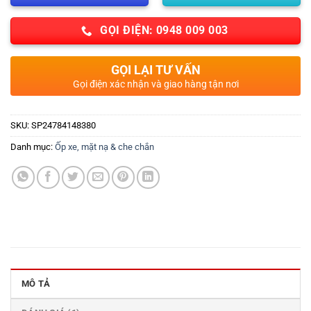
GỌI ĐIỆN: 0948 009 003
GỌI LẠI TƯ VẤN
Gọi điện xác nhận và giao hàng tận nơi
SKU:
SP24784148380
Danh mục:
Ốp xe, mặt nạ & che chắn
MÔ TẢ