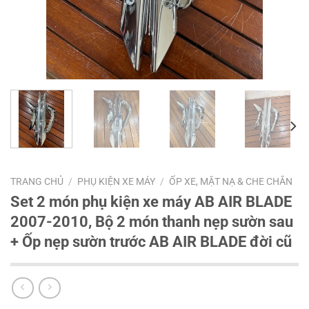
TRANG CHỦ
/
PHỤ KIỆN XE MÁY
/
ỐP XE, MẶT NẠ & CHE CHẮN
Set 2 món phụ kiện xe máy AB AIR BLADE
2007-2010, Bộ 2 món thanh nẹp sườn sau
+ Ốp nẹp sườn trước AB AIR BLADE đời cũ