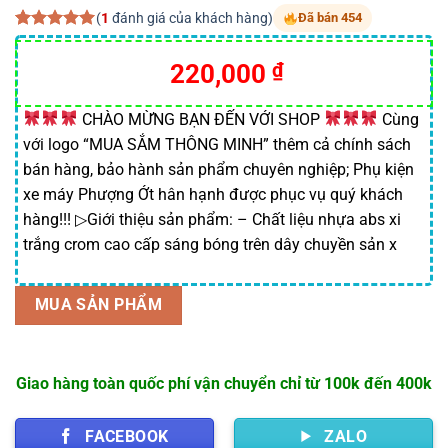
(
1
đánh giá của khách hàng)
Đã bán 454
5.00
1
trên 5
dựa trên
220,000
₫
đánh giá
CHÀO MỪNG BẠN ĐẾN VỚI SHOP
Cùng
với logo “MUA SẮM THÔNG MINH” thêm cả chính sách
bán hàng, bảo hành sản phẩm chuyên nghiệp; Phụ kiện
xe máy Phượng Ớt hân hạnh được phục vụ quý khách
hàng!!! ▷Giới thiệu sản phẩm: – Chất liệu nhựa abs xi
trắng crom cao cấp sáng bóng trên dây chuyền sản x
MUA SẢN PHẨM
Giao hàng toàn quốc phí vận chuyển chỉ từ 100k đến 400k
FACEBOOK
ZALO