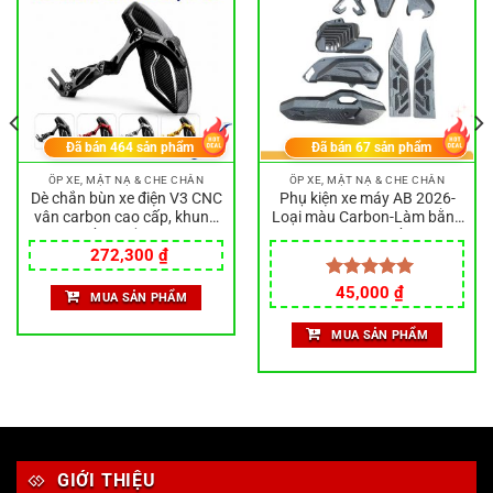
Đã bán
464
sản phẩm
Đã bán
67
sản phẩm
ỐP XE, MẶT NẠ & CHE CHẮN
ỐP XE, MẶT NẠ & CHE CHẮN
Dè chắn bùn xe điện V3 CNC
Phụ kiện xe máy AB 2026-
vân carbon cao cấp, khung
Loại màu Carbon-Làm bằng
nhôm bền chắc, phù hợp
nhựa ABS siêu bền đẹp
Giá
Giá
nhiều dòng xe điện
272,300
₫
gốc
hiện
là:
tại
Được xếp
45,000
₫
MUA SẢN PHẨM
389,000 ₫.
là:
hạng
5.00
.
272,300 ₫.
5 sao
MUA SẢN PHẨM
GIỚI THIỆU