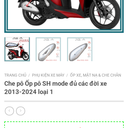
TRANG CHỦ
/
PHỤ KIỆN XE MÁY
/
ỐP XE, MẶT NẠ & CHE CHẮN
Che pô Ốp pô SH mode đủ các đời xe
2013-2024 loại 1