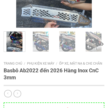
TRANG CHỦ
/
PHỤ KIỆN XE MÁY
/
ỐP XE, MẶT NẠ & CHE CHẮN
Basbô Ab2022 đến 2026 Hàng Inox CnC
3mm