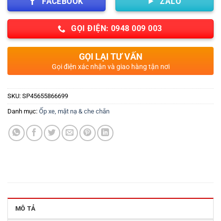
FACEBOOK
ZALO
GỌI ĐIỆN: 0948 009 003
GỌI LẠI TƯ VẤN
Gọi điện xác nhận và giao hàng tận nơi
SKU:
SP45655866699
Danh mục:
Ốp xe, mặt nạ & che chắn
MÔ TẢ