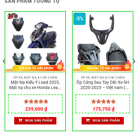
SẢN PHẨM TƯƠNG TỰ
-5%
Đã bán
32
sản phẩm
Đã bán
15
sản phẩm
ỐP XE, MẶT NẠ & CHE CHẮN
ỐP XE, MẶT NẠ & CHE CHẮN
Mặt Nạ Kiểu Ý Lead 2025,
Ốp Cảng Sau Tay Dắt Xe SH
Mặt nạ cho xe Honda Lead,
2020-2025 – Việt nam (
Hàng chất lượng cao, Mặt
125-150-160 ) mạ carbon
Nạ Xe Máy
đen hàng Cty
Giá
Giá
Được xếp
239,000
₫
Được xếp
175,750
₫
gốc
hiện
hạng
5.00
hạng
5.00
là:
tại
5 sao
5 sao
MUA SẢN PHẨM
MUA SẢN PHẨM
185,000 ₫.
là:
175,750 ₫.