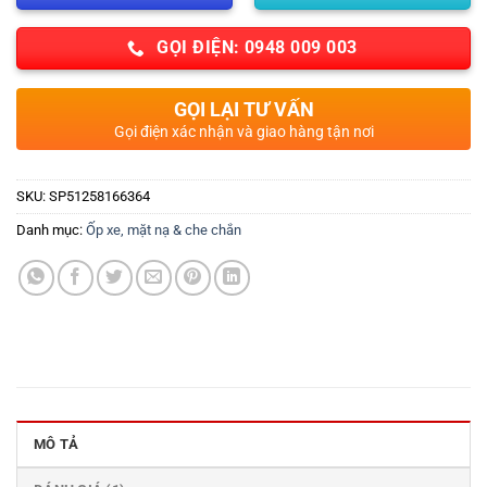
GỌI ĐIỆN: 0948 009 003
GỌI LẠI TƯ VẤN
Gọi điện xác nhận và giao hàng tận nơi
SKU:
SP51258166364
Danh mục:
Ốp xe, mặt nạ & che chắn
MÔ TẢ