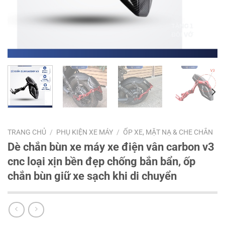
TRANG CHỦ
/
PHỤ KIỆN XE MÁY
/
ỐP XE, MẶT NẠ & CHE CHẮN
Dè chắn bùn xe máy xe điện vân carbon v3
cnc loại xịn bền đẹp chống bắn bẩn, ốp
chắn bùn giữ xe sạch khi di chuyển