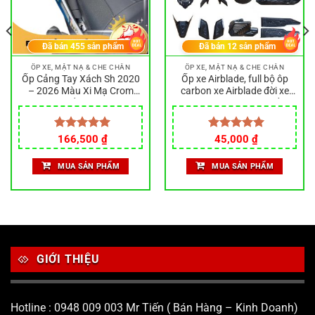
Đã bán
455
sản phẩm
Đã bán
12
sản phẩm
ỐP XE, MẶT NẠ & CHE CHẮN
ỐP XE, MẶT NẠ & CHE CHẮN
Ốp Cảng Tay Xách Sh 2020
Ốp xe Airblade, full bộ ôp
– 2026 Màu Xi Mạ Crom
carbon xe Airblade đời xe
Cực Đẹp, ốp tay xách xe
2022 – 2025 mới nhất
máy, sh125/150/160
Giá
Giá
Được xếp
166,500
₫
Được xếp
45,000
₫
gốc
hiện
hạng
5.00
hạng
5.00
là:
tại
5 sao
5 sao
MUA SẢN PHẨM
MUA SẢN PHẨM
185,000 ₫.
là:
166,500 ₫.
GIỚI THIỆU
Hotline : 0948 009 003 Mr Tiến ( Bán Hàng – Kinh Doanh)