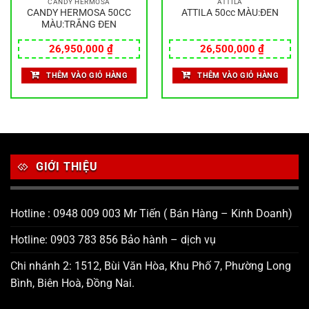
CANDY HERMOSA
ATTILA
CANDY HERMOSA 50CC
ATTILA 50cc MÀU:ĐEN
MÀU:TRẮNG ĐEN
26,950,000
₫
26,500,000
₫
THÊM VÀO GIỎ HÀNG
THÊM VÀO GIỎ HÀNG
GIỚI THIỆU
Hotline : 0948 009 003 Mr Tiến ( Bán Hàng – Kinh Doanh)
Hotline: 0903 783 856 Bảo hành – dịch vụ
Chi nhánh 2: 1512, Bùi Văn Hòa, Khu Phố 7, Phường Long
Bình, Biên Hoà, Đồng Nai.