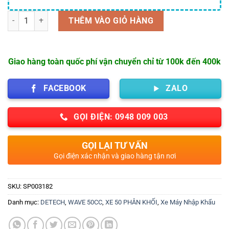
Số lượng
THÊM VÀO GIỎ HÀNG
Giao hàng toàn quốc phí vận chuyển chỉ từ 100k đến 400k
FACEBOOK
ZALO
GỌI ĐIỆN: 0948 009 003
GỌI LẠI TƯ VẤN
Gọi điện xác nhận và giao hàng tận nơi
SKU:
SP003182
Danh mục:
DETECH
,
WAVE 50CC
,
XE 50 PHÂN KHỐI
,
Xe Máy Nhập Khẩu