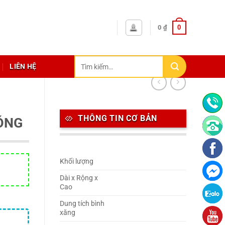
0
0
₫
Tìm
LIÊN HỆ
kiếm:
THÔNG TIN CƠ BẢN
ÓNG
Khối lượng
Dài x Rộng x
Cao
Dung tích bình
xăng