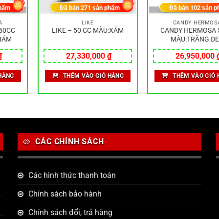
hẩm
Đã bán
271
sản phẩm
Đã bán
102
sản p
A
LIKE
CANDY HERMOS
50CC
LIKE – 50 CC MÀU:XÁM
CANDY HERMOSA 
HÁM
MÀU:TRẮNG Đ
₫
27,330,000
₫
26,950,000
HÀNG
THÊM VÀO GIỎ HÀNG
THÊM VÀO GIỎ 
CÁC CHÍNH SÁCH
Các hình thức thanh toán
Chính sách bảo hành
Chính sách đổi, trả hàng