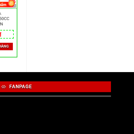
hẩm
A
50CC
EN
₫
HÀNG
FANPAGE