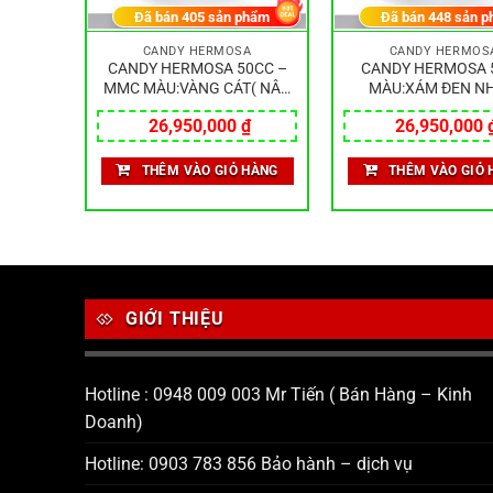
hẩm
Đã bán
405
sản phẩm
Đã bán
448
sản p
CANDY HERMOSA
CANDY HERMOS
TRẮNG
CANDY HERMOSA 50CC –
CANDY HERMOSA 
MMC MÀU:VÀNG CÁT( NÂU
MÀU:XÁM ĐEN N
ĐEN)
₫
26,950,000
₫
26,950,000
HÀNG
THÊM VÀO GIỎ HÀNG
THÊM VÀO GIỎ 
GIỚI THIỆU
Hotline : 0948 009 003 Mr Tiến ( Bán Hàng – Kinh
Doanh)
Hotline: 0903 783 856 Bảo hành – dịch vụ