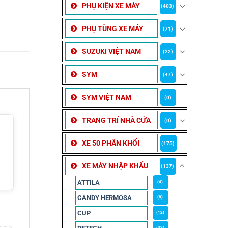
PHỤ KIỆN XE MÁY
(403)
PHỤ TÙNG XE MÁY
(71)
SUZUKI VIỆT NAM
(22)
SYM
(47)
SYM VIỆT NAM
(0)
TRANG TRÍ NHÀ CỬA
(0)
XE 50 PHÂN KHỐI
(175)
XE MÁY NHẬP KHẨU
(137)
ATTILA
(4)
CANDY HERMOSA
(8)
CUP
(12)
(33)