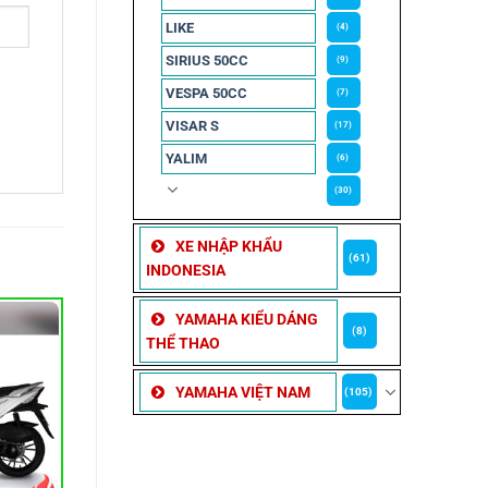
LIKE
(4)
SIRIUS 50CC
(9)
VESPA 50CC
(7)
VISAR S
(17)
YALIM
(6)
(30)
XE NHẬP KHẨU
(61)
INDONESIA
YAMAHA KIỂU DÁNG
(8)
THỂ THAO
YAMAHA VIỆT NAM
(105)