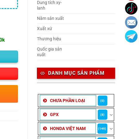
Dung tích xy-
lanh
Năm sản xuất
Xuất xứ
Thương hiệu
00k
Quốc gia sản
xuất
DANH MỤC SẢN PHẨM
CHƯA PHẦN LOẠI
(0)
GPX
(8)
HONDA VIỆT NAM
(149)