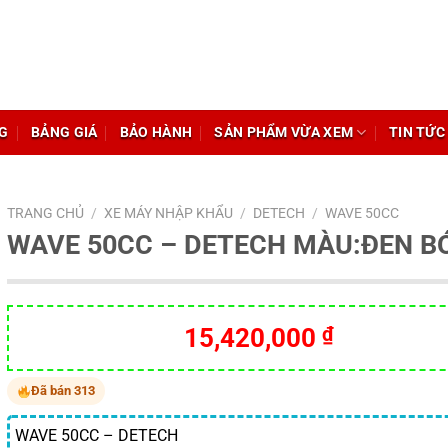
G
BẢNG GIÁ
BẢO HÀNH
SẢN PHẨM VỪA XEM
TIN TỨC
TRANG CHỦ
/
XE MÁY NHẬP KHẨU
/
DETECH
/
WAVE 50CC
WAVE 50CC – DETECH MÀU:ĐEN B
15,420,000
₫
Đã bán 313
WAVE 50CC – DETECH