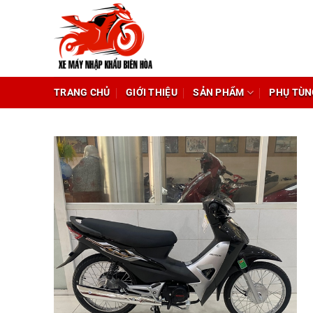
Chuyển
đến
nội
dung
TRANG CHỦ
GIỚI THIỆU
SẢN PHẨM
PHỤ TÙN