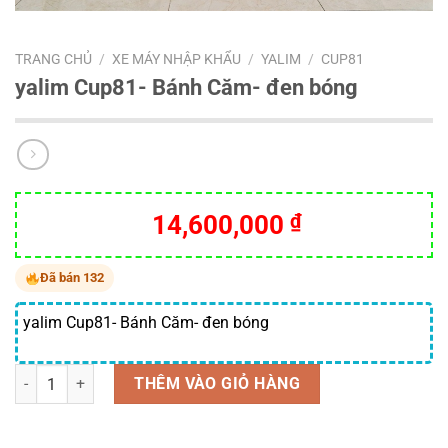
TRANG CHỦ
/
XE MÁY NHẬP KHẨU
/
YALIM
/
CUP81
yalim Cup81- Bánh Căm- đen bóng
14,600,000
₫
Đã bán 132
yalim Cup81- Bánh Căm- đen bóng
Số lượng
THÊM VÀO GIỎ HÀNG