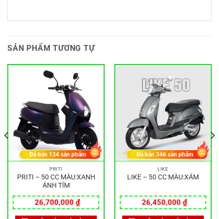
SẢN PHẨM TƯƠNG TỰ
Đã bán
134
sản phẩm
Đã bán
346
sản phẩm
PRITI
LIKE
PRITI – 50 CC MÀU:XANH
LIKE – 50 CC MÀU:XÁM
ÁNH TÍM
26,700,000
₫
26,450,000
₫