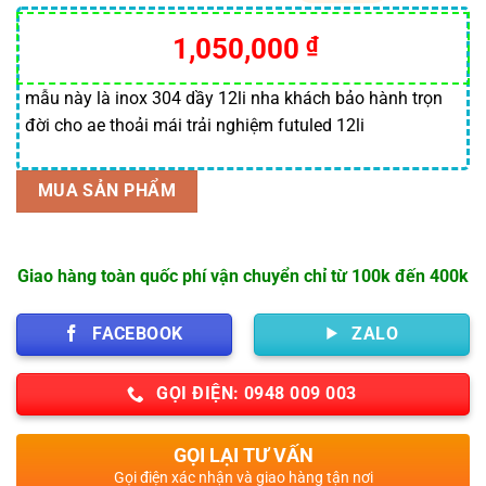
5.00
1
trên 5
dựa trên
1,050,000
₫
đánh giá
mẫu này là inox 304 dầy 12li nha khách bảo hành trọn
đời cho ae thoải mái trải nghiệm futuled 12li
MUA SẢN PHẨM
Giao hàng toàn quốc phí vận chuyển chỉ từ 100k đến 400k
FACEBOOK
ZALO
GỌI ĐIỆN: 0948 009 003
GỌI LẠI TƯ VẤN
Gọi điện xác nhận và giao hàng tận nơi