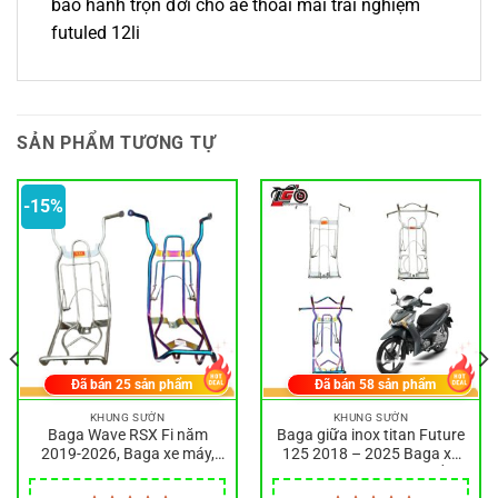
bảo hành trọn đời cho ae thoải mái trải nghiệm
futuled 12li
SẢN PHẨM TƯƠNG TỰ
-15%
Đã bán
25
sản phẩm
Đã bán
58
sản phẩm
KHUNG SƯỜN
KHUNG SƯỜN
Baga Wave RSX Fi năm
Baga giữa inox titan Future
2019-2026, Baga xe máy,
125 2018 – 2025 Baga xe
Baga sườn xe máy
máy Future, Hàng Chất,
INOX 304 Dày Dặn