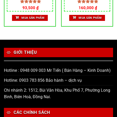
Giá
Giá
Được xếp
93,500
₫
Được xếp
160,000
₫
gốc
hiện
hạng
5.00
hạng
5.00
là:
tại
5 sao
5 sao
MUA SẢN PHẨM
MUA SẢN PHẨM
110,000 ₫.
là:
93,500 ₫.
GIỚI THIỆU
Hotline : 0948 009 003 Mr Tiến ( Bán Hàng – Kinh Doanh)
Hotline: 0903 783 856 Bảo hành – dịch vụ
Chi nhánh 2: 1512, Bùi Văn Hòa, Khu Phố 7, Phường Long
Bình, Biên Hoà, Đồng Nai.
CÁC CHÍNH SÁCH