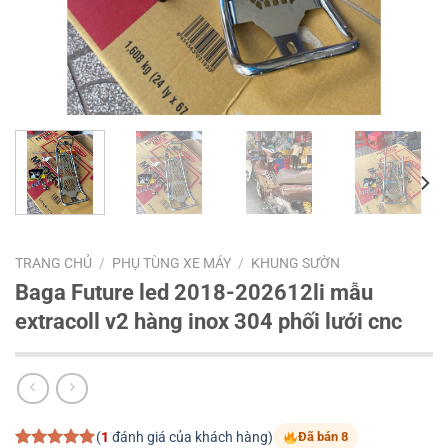
TRANG CHỦ
/
PHỤ TÙNG XE MÁY
/
KHUNG SƯỜN
Baga Future led 2018-202612li mẫu
extracoll v2 hàng inox 304 phối lưới cnc
(
1
đánh giá của khách hàng)
Đã bán 8