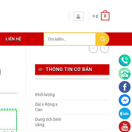
0
0
₫
Tìm
LIÊN HỆ
kiếm:
THÔNG TIN CƠ BẢN
1
Khối lượng
Dài x Rộng x
Cao
Dung tích bình
xăng