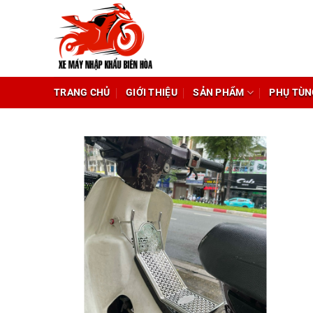
Chuyển
đến
nội
dung
TRANG CHỦ
GIỚI THIỆU
SẢN PHẨM
PHỤ TÙN