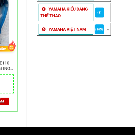
YAMAHA KIỂU DÁNG
(8)
THỂ THAO
YAMAHA VIỆT NAM
(105)
hẩm
E110
G INOX
O HÀNG
ẨM