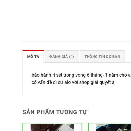
MÔ TẢ
ĐÁNH GIÁ (4)
THÔNG TIN CƠ BẢN
bảo hành rỉ sét trong vòng 6 tháng- 1 năm cho 
có vấn đề dì cứ alo với shop giải quyết ạ
SẢN PHẨM TƯƠNG TỰ