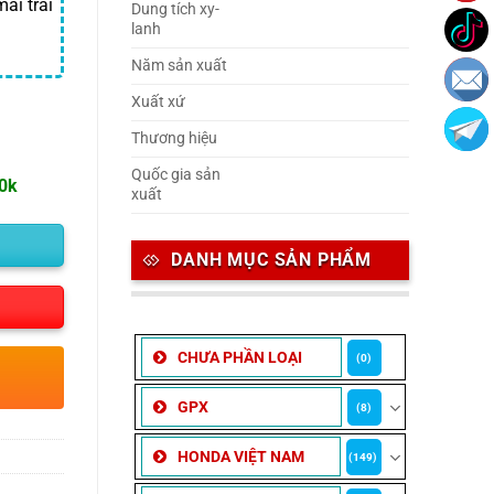
ái trải
Dung tích xy-
lanh
Năm sản xuất
Xuất xứ
Thương hiệu
Quốc gia sản
00k
xuất
DANH MỤC SẢN PHẨM
CHƯA PHẦN LOẠI
(0)
GPX
(8)
HONDA VIỆT NAM
(149)