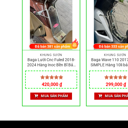
phẩm
Đã bán
381
sản phẩm
Đã bán
333
sản p
KHUNG SƯỜN
KHUNG SƯỜN
H CHO
Baga Lưới Cnc Fuled 2018-
Baga Wave 110 201
100
2024 Hàng Inoc Bền Bĩ Bảo
SIMPLE Hàng 10li b
Hành Rỉ Sét
rỏ sét
Được xếp
420,000
₫
Được xếp
299,000
₫
hạng
5.00
hạng
5.00
5 sao
5 sao
ẨM
MUA SẢN PHẨM
MUA SẢN PH