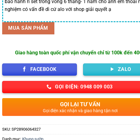
bảo hành rỉ sét trong vòng 6 tháng- 1 năm cho anh em thoải m
nghiệm có vấn đề dì cứ alo với shop giải quyết ạ
MUA SẢN PHẨM
Giao hàng toàn quốc phí vận chuyển chỉ từ 100k đến 4
FACEBOOK
ZALO
GỌI ĐIỆN: 0948 009 003
GỌI LẠI TƯ VẤN
Gọi điện xác nhận và giao hàng tận nơi
SKU:
SP28906064327
Danh mục:
Khung sườn