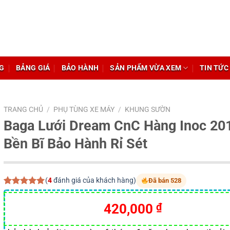
G
BẢNG GIÁ
BẢO HÀNH
SẢN PHẨM VỪA XEM
TIN TỨC
TRANG CHỦ
/
PHỤ TÙNG XE MÁY
/
KHUNG SƯỜN
Baga Lưới Dream CnC Hàng Inoc 20
Bền Bĩ Bảo Hành Rỉ Sét
(
4
đánh giá của khách hàng)
Đã bán 528
5.00
4
trên 5
dựa trên
420,000
₫
đánh giá