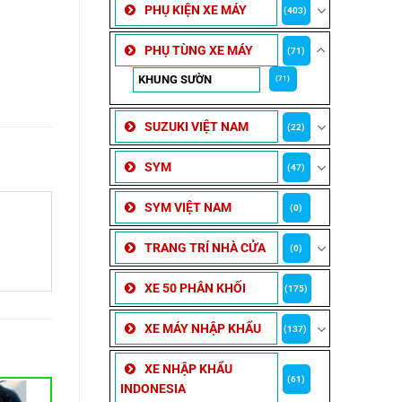
PHỤ KIỆN XE MÁY
(403)
PHỤ TÙNG XE MÁY
(71)
KHUNG SƯỜN
(71)
SUZUKI VIỆT NAM
(22)
SYM
(47)
SYM VIỆT NAM
(0)
TRANG TRÍ NHÀ CỬA
(0)
XE 50 PHÂN KHỐI
(175)
XE MÁY NHẬP KHẨU
(137)
XE NHẬP KHẨU
(61)
INDONESIA