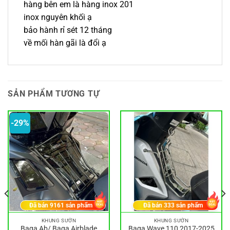
hàng bên em là hàng inox 201
inox nguyên khối ạ
bảo hành rỉ sét 12 tháng
về mối hàn gãi là đổi ạ
SẢN PHẨM TƯƠNG TỰ
-29%
Đã bán
9161
sản phẩm
Đã bán
333
sản phẩm
KHUNG SƯỜN
KHUNG SƯỜN
Baga Ab/ Baga Airblade
Baga Wave 110 2017-2025