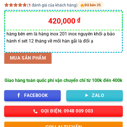
(
1
đánh giá của khách hàng)
Đã bán 25
5.00
1
trên 5
dựa trên
420,000
₫
đánh giá
hàng bên em là hàng inox 201 inox nguyên khối ạ bảo
hành rỉ sét 12 tháng về mối hàn gãi là đổi ạ
MUA SẢN PHẨM
Giao hàng toàn quốc phí vận chuyển chỉ từ 100k đến 400k
FACEBOOK
ZALO
GỌI ĐIỆN: 0948 009 003