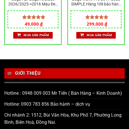
2026/2025->2016 Màu Đen
SIMPLE Hàng 10li bảo hành
Sơn Tĩnh Điện Thép 10ly Siêu
rỏ sét
Chắc Gắn Zin Nên Xe
Giá
Giá
Được xếp
49,000
₫
Được xếp
299,000
₫
gốc
hiện
hạng
5.00
hạng
5.00
là:
tại
5 sao
5 sao
MUA SẢN PHẨM
MUA SẢN PHẨM
69,000 ₫.
là:
49,000 ₫.
GIỚI THIỆU
Hotline : 0948 009 003 Mr Tiến ( Bán Hàng – Kinh Doanh)
Hotline: 0903 783 856 Bảo hành – dịch vụ
Chi nhánh 2: 1512, Bùi Văn Hòa, Khu Phố 7, Phường Long
Bình, Biên Hoà, Đồng Nai.