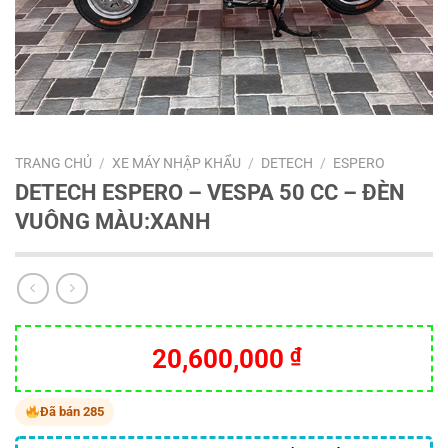
TRANG CHỦ
/
XE MÁY NHẬP KHẨU
/
DETECH
/
ESPERO
DETECH ESPERO – VESPA 50 CC – ĐÈN
VUÔNG MÀU:XANH
20,600,000
₫
Đã bán 285