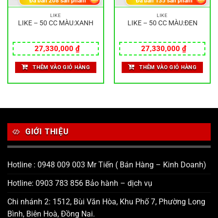
Đã bán
208
sản phẩm
Đã bán
135
sản phẩm
LIKE
LIKE
LIKE – 50 CC MÀU:XANH
LIKE – 50 CC MÀU:ĐEN
27,330,000
₫
27,330,000
₫
THÊM VÀO GIỎ HÀNG
THÊM VÀO GIỎ HÀNG
GIỚI THIỆU
Hotline : 0948 009 003 Mr Tiến ( Bán Hàng – Kinh Doanh)
Hotline: 0903 783 856 Bảo hành – dịch vụ
Chi nhánh 2: 1512, Bùi Văn Hòa, Khu Phố 7, Phường Long
Bình, Biên Hoà, Đồng Nai.