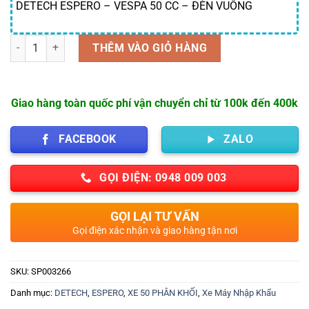
DETECH ESPERO – VESPA 50 CC – ĐÈN VUÔNG
Số lượng
THÊM VÀO GIỎ HÀNG
Giao hàng toàn quốc phí vận chuyển chỉ từ 100k đến 400k
FACEBOOK
ZALO
GỌI ĐIỆN: 0948 009 003
GỌI LẠI TƯ VẤN
Gọi điện xác nhận và giao hàng tận nơi
SKU:
SP003266
Danh mục:
DETECH
,
ESPERO
,
XE 50 PHÂN KHỐI
,
Xe Máy Nhập Khẩu