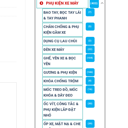
PHỤ KIỆN XE MÁY
(403)
BAO TAY, BỌC TAY LÁI
(7)
& TAY PHANH
CHÂN CHỐNG & PHỤ
(5)
KIỆN GẦM XE
DỤNG CỤ LAU CHÙI
(2)
ĐÈN XE MÁY
(22)
GHẾ, YÊN XE & BỌC
(104)
YÊN
GƯƠNG & PHỤ KIỆN
(146)
KHÓA CHỐNG TRỘM
(4)
MÓC TREO ĐỒ, MÓC
(16)
KHÓA & DÂY ĐEO
ỐC VÍT, CÔNG TẮC &
(30)
PHỤ KIỆN LẮP ĐẶT
NHỎ
ỐP XE, MẶT NẠ & CHE
(39)