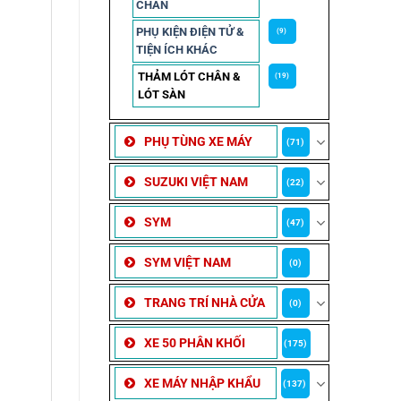
CHẮN
PHỤ KIỆN ĐIỆN TỬ &
(9)
TIỆN ÍCH KHÁC
THẢM LÓT CHÂN &
(19)
LÓT SÀN
PHỤ TÙNG XE MÁY
(71)
SUZUKI VIỆT NAM
(22)
SYM
(47)
SYM VIỆT NAM
(0)
TRANG TRÍ NHÀ CỬA
(0)
XE 50 PHÂN KHỐI
(175)
XE MÁY NHẬP KHẨU
(137)