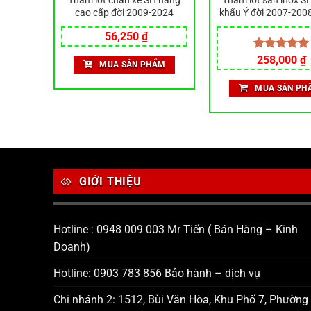
chân xe
Thảm lót chân xe SH hàng
Thảm lót sàn inox S
cấp đời
cao cấp đời 2009-2024
khẩu Ý đời 2007-200
bảo vệ, trang trí xe m
Giá
Giá
56,250
₫
đẹp
gốc
hiện
là:
tại
iá
Được xếp
258,000
₫
MUA SẢN PHẨM
75,000 ₫.
là:
iện
hạng
5.00
56,250 ₫.
i
5 sao
ẨM
MUA SẢN PH
:
9,220 ₫.
GIỚI THIỆU
Hotline : 0948 009 003 Mr Tiến ( Bán Hàng – Kinh
Doanh)
Hotline: 0903 783 856 Bảo hành – dịch vụ
Chi nhánh 2: 1512, Bùi Văn Hòa, Khu Phố 7, Phường