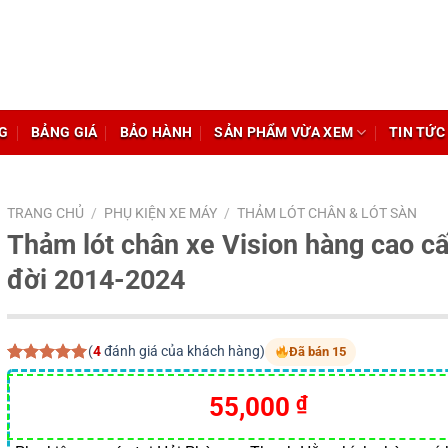
G
BẢNG GIÁ
BẢO HÀNH
SẢN PHẨM VỪA XEM
TIN TỨC
TRANG CHỦ
/
PHỤ KIỆN XE MÁY
/
THẢM LÓT CHÂN & LÓT SÀN
Thảm lót chân xe Vision hàng cao c
đời 2014-2024
(
4
đánh giá của khách hàng)
Đã bán 15
5.00
4
trên 5
dựa trên
55,000
₫
đánh giá