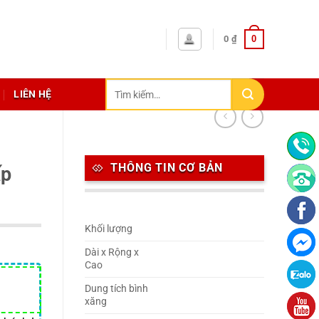
0
0
₫
Tìm
LIÊN HỆ
kiếm:
THÔNG TIN CƠ BẢN
ấp
Khối lượng
Dài x Rộng x
Cao
Dung tích bình
xăng