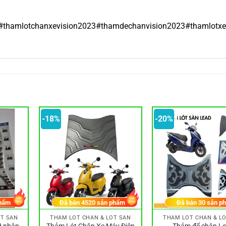
#thamlotchanxevision2023#thamdechanvision2023#thamlotxev
-18%
-20%
hẩm
Đã bán
4520
sản phẩm
Đã bán
30
sản p
ÓT SÀN
THẢM LÓT CHÂN & LÓT SÀN
THẢM LÓT CHÂN & L