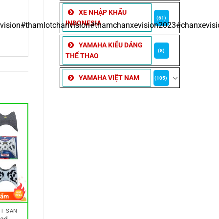
XE NHẬP KHẨU
(61)
INDONESIA
ision#thamlotchanvision#thamchanxevision2023#chanxevisi
YAMAHA KIỂU DÁNG
(8)
THỂ THAO
YAMAHA VIỆT NAM
(105)
hẩm
ÓT SÀN