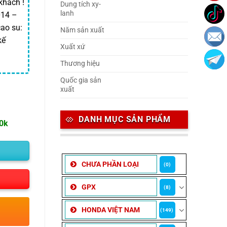
khách !
Dung tích xy-
lanh
014 –
ao su:
Năm sản xuất
kế
Xuất xứ
Thương hiệu
Quốc gia sản
xuất
DANH MỤC SẢN PHẨM
00k
CHƯA PHẦN LOẠI
(0)
GPX
(8)
HONDA VIỆT NAM
(149)