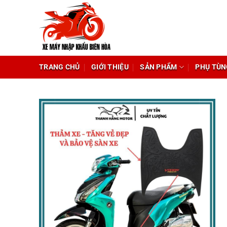
Chuyển
đến
nội
dung
TRANG CHỦ
GIỚI THIỆU
SẢN PHẨM
PHỤ TÙN