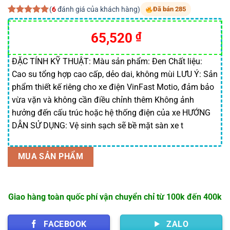
(
6
đánh giá của khách hàng)
Đã bán 285
5.00
6
trên 5
dựa trên
Giá
Giá
65,520
₫
đánh giá
gốc
hiện
là:
tại
ĐẶC TÍNH KỸ THUẬT: Màu sản phẩm: Đen Chất liệu:
Cao su tổng hợp cao cấp, dẻo dai, không mùi LƯU Ý: Sản
72,000 ₫.
là:
phẩm thiết kế riêng cho xe điện VinFast Motio, đảm bảo
65,520 ₫.
vừa vặn và không cần điều chỉnh thêm Không ảnh
hưởng đến cấu trúc hoặc hệ thống điện của xe HƯỚNG
DẪN SỬ DỤNG: Vệ sinh sạch sẽ bề mặt sàn xe t
MUA SẢN PHẨM
Giao hàng toàn quốc phí vận chuyển chỉ từ 100k đến 400k
FACEBOOK
ZALO