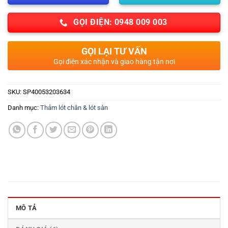
GỌI ĐIỆN: 0948 009 003
GỌI LẠI TƯ VẤN
Gọi điện xác nhận và giao hàng tận nơi
SKU:
SP40053203634
Danh mục:
Thảm lót chân & lót sàn
MÔ TẢ