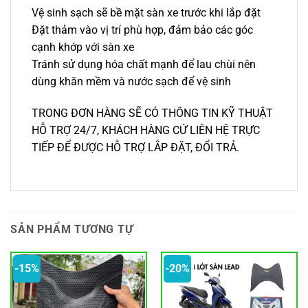
Vệ sinh sạch sẽ bề mặt sàn xe trước khi lắp đặt
Đặt thảm vào vị trí phù hợp, đảm bảo các góc
cạnh khớp với sàn xe
Tránh sử dụng hóa chất mạnh để lau chùi nên
dùng khăn mềm và nước sạch để vệ sinh
TRONG ĐƠN HÀNG SẼ CÓ THÔNG TIN KỸ THUẬT
HỖ TRỢ 24/7, KHÁCH HÀNG CỨ LIÊN HỆ TRỰC
TIẾP ĐỂ ĐƯỢC HỖ TRỢ LẮP ĐẶT, ĐỔI TRẢ.
SẢN PHẨM TƯƠNG TỰ
-15%
-20%