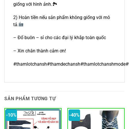
giống với hình ảnh.🏞
2) Hoàn tiền nếu sản phẩm không giống với mô
tả.
– Đổ buôn – sỉ cho các đại lý khắp toàn quốc
– Xin chân thành cảm ơn!
#thamlotchansh#thamdechansh#thamlotchanshmode
SẢN PHẨM TƯƠNG TỰ
-10%
-40%