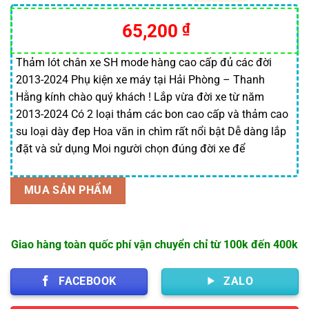
5.00
3
trên 5
dựa trên
65,200
₫
đánh giá
Thảm lót chân xe SH mode hàng cao cấp đủ các đời
2013-2024 Phụ kiện xe máy tại Hải Phòng – Thanh
Hằng kính chào quý khách ! Lắp vừa đời xe từ năm
2013-2024 Có 2 loại thảm các bon cao cấp và thảm cao
su loại dày đep Hoa văn in chìm rất nổi bật Dễ dàng lắp
đặt và sử dụng Moi người chọn đúng đời xe để
MUA SẢN PHẨM
Giao hàng toàn quốc phí vận chuyển chỉ từ 100k đến 400k
FACEBOOK
ZALO