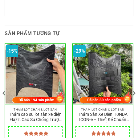
SẢN PHẨM TƯƠNG TỰ
-15%
-29%
Đã bán
194
sản phẩm
Đã bán
89
sản phẩm
THẢM LÓT CHÂN & LÓT SÀN
THẢM LÓT CHÂN & LÓT SÀN
Thảm cao su lót sàn xe điện
Thảm Sàn Xe Điện H0NDA
Flazz, Cao Su Chống Trượt,
ICON-e – Thiết Kế Chuẩn
Dễ Dàng Vệ Sinh. Vinfast
Theo Xe, Chống Trượt
Flazz
Chống Nước Bảo Vệ Sàn Xe
Lắp Như Zin Đẹp Bền