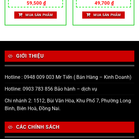
Giá
Giá
Giá
Giá
Được xếp
59,500
₫
Được xếp
49,700
₫
gốc
hiện
gốc
hiện
hạng
5.00
hạng
5.00
là:
tại
là:
tại
5 sao
5 sao
MUA SẢN PHẨM
MUA SẢN PHẨM
70,000 ₫.
là:
70,000 ₫.
là:
59,500 ₫.
49,700 ₫.
GIỚI THIỆU
Hotline : 0948 009 003 Mr Tiến ( Bán Hàng – Kinh Doanh)
Hotline: 0903 783 856 Bảo hành – dịch vụ
Chi nhánh 2: 1512, Bùi Văn Hòa, Khu Phố 7, Phường Long
Bình, Biên Hoà, Đồng Nai.
CÁC CHÍNH SÁCH