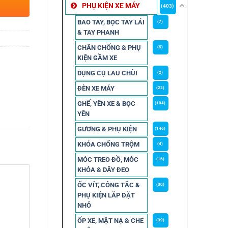
PHỤ KIỆN XE MÁY
(403)
BAO TAY, BỌC TAY LÁI
(7)
& TAY PHANH
CHÂN CHỐNG & PHỤ
(5)
KIỆN GẦM XE
DỤNG CỤ LAU CHÙI
(2)
ĐÈN XE MÁY
(22)
GHẾ, YÊN XE & BỌC
(104)
YÊN
GƯƠNG & PHỤ KIỆN
(146)
KHÓA CHỐNG TRỘM
(4)
MÓC TREO ĐỒ, MÓC
(16)
KHÓA & DÂY ĐEO
ỐC VÍT, CÔNG TẮC &
(30)
PHỤ KIỆN LẮP ĐẶT
NHỎ
ỐP XE, MẶT NẠ & CHE
(39)