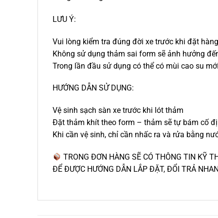
LƯU Ý:
Vui lòng kiểm tra đúng đời xe trước khi đặt hàn
Không sử dụng thảm sai form sẽ ảnh hưởng đế
Trong lần đầu sử dụng có thể có mùi cao su mới
HƯỚNG DẪN SỬ DỤNG:
Vệ sinh sạch sàn xe trước khi lót thảm
Đặt thảm khít theo form – thảm sẽ tự bám cố đ
Khi cần vệ sinh, chỉ cần nhấc ra và rửa bằng nư
TRONG ĐƠN HÀNG SẼ CÓ THÔNG TIN KỸ THU
ĐỂ ĐƯỢC HƯỚNG DẪN LẮP ĐẶT, ĐỔI TRẢ NHA