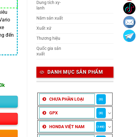
Dung tích xy-
lanh
siêu
Năm sản xuất
Vario
xe
Xuất xứ
ng đến
Thương hiệu
Quốc gia sản
xuất
DANH MỤC SẢN PHẨM
00k
CHƯA PHẦN LOẠI
(0)
GPX
(8)
HONDA VIỆT NAM
(149)