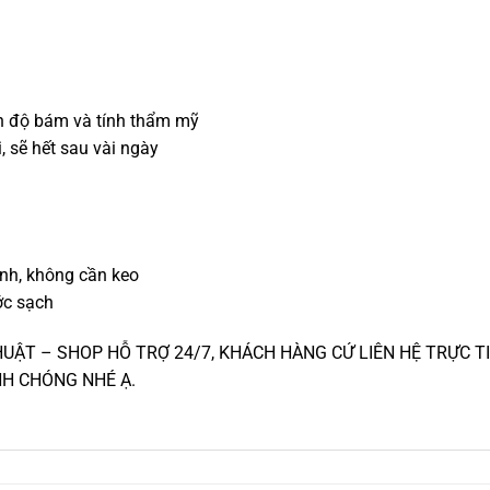
g
n độ bám và tính thẩm mỹ
, sẽ hết sau vài ngày
ịnh, không cần keo
ớc sạch
ẬT – SHOP HỖ TRỢ 24/7, KHÁCH HÀNG CỨ LIÊN HỆ TRỰC T
NH CHÓNG NHÉ Ạ.