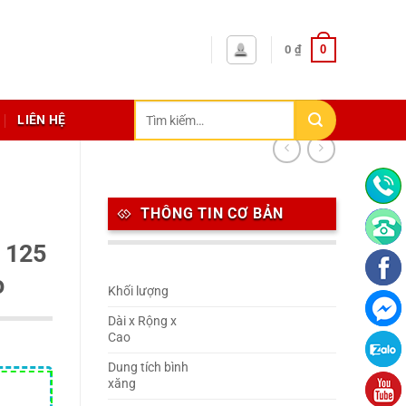
0
0
₫
Tìm
LIÊN HỆ
kiếm:
THÔNG TIN CƠ BẢN
o 125
o
Khối lượng
Dài x Rộng x
Cao
Dung tích bình
xăng