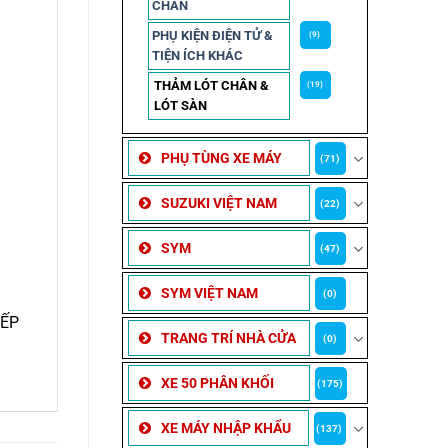
CHẮN
PHỤ KIỆN ĐIỆN TỬ &
(9)
TIỆN ÍCH KHÁC
THẢM LÓT CHÂN &
(19)
LÓT SÀN
PHỤ TÙNG XE MÁY
(71)
SUZUKI VIỆT NAM
(22)
SYM
(47)
SYM VIỆT NAM
(0)
IẾP
TRANG TRÍ NHÀ CỬA
(0)
XE 50 PHÂN KHỐI
(175)
XE MÁY NHẬP KHẨU
(137)