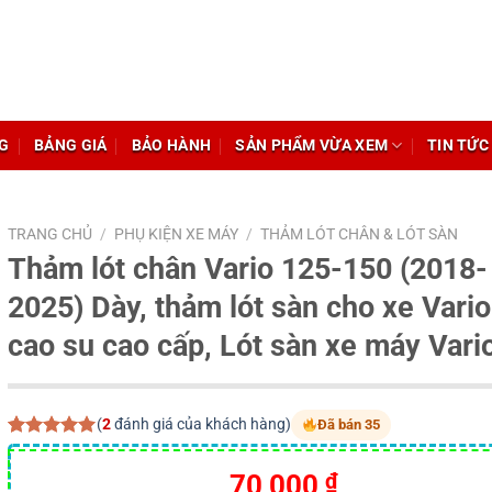
G
BẢNG GIÁ
BẢO HÀNH
SẢN PHẨM VỪA XEM
TIN TỨC
TRANG CHỦ
/
PHỤ KIỆN XE MÁY
/
THẢM LÓT CHÂN & LÓT SÀN
Thảm lót chân Vario 125-150 (2018-
2025) Dày, thảm lót sàn cho xe Vari
cao su cao cấp, Lót sàn xe máy Vari
(
2
đánh giá của khách hàng)
Đã bán 35
5.00
2
trên 5
dựa trên
70,000
₫
đánh giá