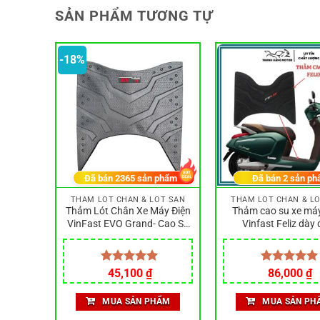
SẢN PHẨM TƯƠNG TỰ
-18%
phẩm
Đã bán
2365
sản phẩm
Đã bán
2
sản ph
ÓT SÀN
THẢM LÓT CHÂN & LÓT SÀN
THẢM LÓT CHÂN & L
áy Điện
Thảm Lót Chân Xe Máy Điện
Thảm cao su xe máy
VO200
VinFast EVO Grand- Cao Su
Vinfast Feliz dày
Không
Đen Không Mùi, Chống Trượt
Vệ Sinh,
iá
Giá
Giá
Được xếp
45,100
₫
Được xếp
86,000
₫
iện
gốc
hiện
hạng
5.00
hạng
5.00
i
là:
tại
5 sao
5 sao
ẨM
MUA SẢN PHẨM
MUA SẢN PH
:
55,000 ₫.
là:
1,000 ₫.
45,100 ₫.