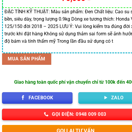
ĐẶC TÍNH KỸ THUẬT: Màu sản phẩm: Đen Chất liệu: Cao su 
bền, siêu dày, trọng lượng 0.9kg Dòng xe tương thích: Honda 
125/150 đời 2018 – 2025 LƯU Ý: Vui lòng kiểm tra đúng đời 
trước khi đặt hàng Không sử dụng thảm sai form sẽ ảnh hưở
độ bám và tính thẩm mỹ Trong lần đầu sử dụng có t
MUA SẢN PHẨM
Giao hàng toàn quốc phí vận chuyển chỉ từ 100k đến 4
FACEBOOK
ZALO
GỌI ĐIỆN: 0948 009 003
GỌI LẠI TƯ VẤN