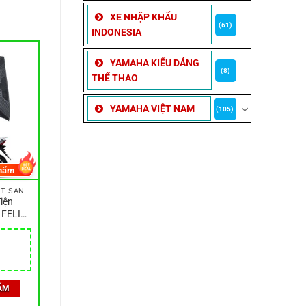
XE NHẬP KHẨU
(61)
INDONESIA
YAMAHA KIỂU DÁNG
(8)
THỂ THAO
YAMAHA VIỆT NAM
(105)
hẩm
ÓT SÀN
iện
 FELIZ
iệu cao
kế đẹp
iá
iện
i
ẨM
:
5,100 ₫.