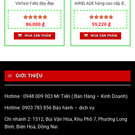
Vinfast Feliz dày đẹp
AIRBLADE hàng cao cấp đời
2013-2024
Giá
Giá
Được xếp
86,000
₫
Được xếp
59,220
₫
gốc
hiện
hạng
5.00
hạng
5.00
là:
tại
5 sao
5 sao
MUA SẢN PHẨM
MUA SẢN PHẨM
65,800 ₫.
là:
59,220 ₫.
GIỚI THIỆU
Hotline : 0948 009 003 Mr Tiến ( Bán Hàng – Kinh Doanh)
Hotline: 0903 783 856 Bảo hành – dịch vụ
Chi nhánh 2: 1512, Bùi Văn Hòa, Khu Phố 7, Phường Long
Bình, Biên Hoà, Đồng Nai.