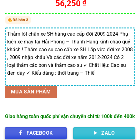
Giá
Giá
56,250
₫
gốc
hiện
là:
tại
Đã bán 3
75,000 ₫.
là:
56,250 ₫.
Thảm lót chân xe SH hàng cao cấp đời 2009-2024 Phụ
kiện xe máy tại Hải Phòng – Thanh Hằng kính chào quý
khách ! Thảm cao su cao cấp xe SH Lắp vừa đời xe 2008
, 2009 nhập khẩu Và các đời xe năm 2012-2024 Có 2
loại thảm các bon và thảm cao su ✓ Chất liệu: Cao su
đen dày ✓ Kiểu dáng : thời trang – Thiế
MUA SẢN PHẨM
Giao hàng toàn quốc phí vận chuyển chỉ từ 100k đến 400k
FACEBOOK
ZALO