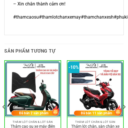
– Xin chân thành cảm ơn!
#thamcaosu#thamlotchanxemay#thamchanxesh#phuki
SẢN PHẨM TƯƠNG TỰ
-10%
Đã bán
2
sản phẩm
Đã bán
11
sản phẩm
THẢM LÓT CHÂN & LÓT SÀN
THẢM LÓT CHÂN & LÓT SÀN
Thảm cao su xe máy điện
Thảm lót chân, sàn chân xe