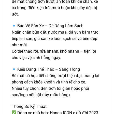
Bề mặt chống trơn trượt, an toàn khi để chân, kể
cả trong điều kiện trời mưa hoặc khi giày dép bị
ướt.
Bảo Vệ Sàn Xe – Dễ Dàng Làm Sạch
Ngăn chặn bùn đất, nước mưa, đá vụn bám trực
tiếp lên sàn, giữ sàn xe luôn sạch sẽ và bền đẹp
như mới.
Có thể tháo rời, rửa nhanh, khô nhanh – tiện lợi
cho việc vệ sinh hằng ngày.
Kiểu Dáng Thể Thao – Sang Trọng
Bề mặt có họa tiết chống trượt hiện đại, mang lại
phong cách khỏe khoắn và tinh tế cho xe.
Nhiều tùy chọn: đen trơn tối giản hoặc phối
sọc/logo nổi bật (tùy mẫu hàng).
Thông Số Kỹ Thuật:
Dòng xe phù hợp: Honda ICON e (từ đời 2023