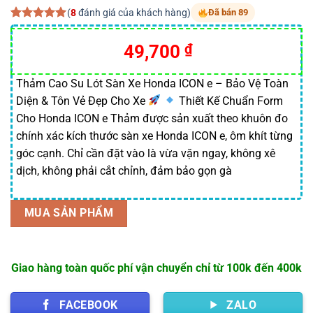
(
8
đánh giá của khách hàng)
Đã bán 89
5.00
8
trên 5
dựa trên
Giá
Giá
49,700
₫
đánh giá
gốc
hiện
là:
tại
Thảm Cao Su Lót Sàn Xe Honda ICON e – Bảo Vệ Toàn
Diện & Tôn Vẻ Đẹp Cho Xe
Thiết Kế Chuẩn Form
70,000 ₫.
là:
Cho Honda ICON e Thảm được sản xuất theo khuôn đo
49,700 ₫.
chính xác kích thước sàn xe Honda ICON e, ôm khít từng
góc cạnh. Chỉ cần đặt vào là vừa vặn ngay, không xê
dịch, không phải cắt chỉnh, đảm bảo gọn gà
MUA SẢN PHẨM
Giao hàng toàn quốc phí vận chuyển chỉ từ 100k đến 400k
FACEBOOK
ZALO