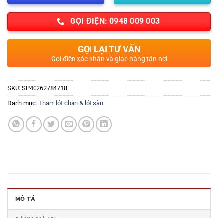
GỌI ĐIỆN: 0948 009 003
GỌI LẠI TƯ VẤN
Gọi điện xác nhận và giao hàng tận nơi
SKU:
SP40262784718
Danh mục:
Thảm lót chân & lót sàn
MÔ TẢ