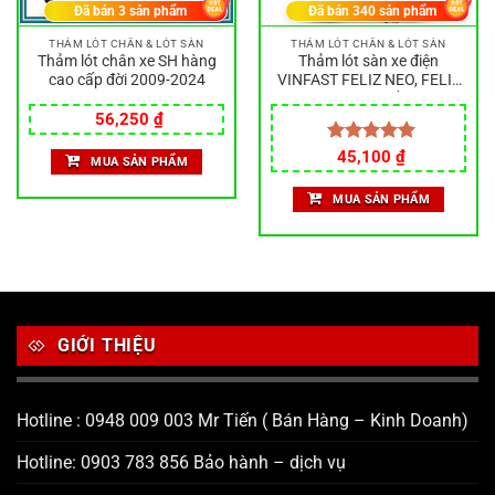
Đã bán
3
sản phẩm
Đã bán
340
sản phẩm
THẢM LÓT CHÂN & LÓT SÀN
THẢM LÓT CHÂN & LÓT SÀN
Thảm lót chân xe SH hàng
Thảm lót sàn xe điện
cao cấp đời 2009-2024
VINFAST FELIZ NEO, FELIZ
2025, Feliz II. Chất liệu cao
Giá
Giá
su, dày, nặng, thiết kế đẹp
56,250
₫
gốc
hiện
là:
tại
Giá
Giá
Được xếp
45,100
₫
MUA SẢN PHẨM
75,000 ₫.
là:
gốc
hiện
hạng
5.00
56,250 ₫.
là:
tại
5 sao
MUA SẢN PHẨM
55,000 ₫.
là:
45,100 ₫.
GIỚI THIỆU
Hotline : 0948 009 003 Mr Tiến ( Bán Hàng – Kinh Doanh)
Hotline: 0903 783 856 Bảo hành – dịch vụ