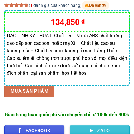
(
1
đánh giá của khách hàng)
Đã bán 39
5.00
1
trên 5
dựa trên
Giá
Giá
134,850
₫
đánh giá
gốc
hiện
là:
tại
ĐẶC TÍNH KỸ THUẬT: Chất liệu: -Nhựa ABS chất lượng
cao cấp sơn cacbon, hoặc mạ Xi – Chất liệu cao su
145,000 ₫.
là:
không mùi – Chất liệu inox không rỉ màu trắng Thảm
134,850 ₫.
Cao su êm ái, chống trơn trượt, phù hợp với mọi điều kiện
thời tiết. Các hình ảnh xe được sử dụng chỉ nhằm mục
đích phân loại sản phẩm, họa tiết hoa
MUA SẢN PHẨM
Giao hàng toàn quốc phí vận chuyển chỉ từ 100k đến 400k
FACEBOOK
ZALO