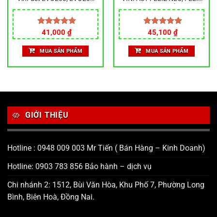
Lite – Cao Su Đen Không
2025, Feliz II. Chất liệu cao
Mùi, Chống Trượt, Dễ Vệ
su, dày, nặng, thiết kế đẹp
Sinh, Tháo Lắp
Giá
Giá
Giá
Giá
Được xếp
41,000
₫
Được xếp
45,100
₫
gốc
hiện
gốc
hiện
hạng
5.00
hạng
5.00
là:
tại
là:
tại
5 sao
5 sao
MUA SẢN PHẨM
MUA SẢN PHẨM
50,000 ₫.
là:
55,000 ₫.
là:
41,000 ₫.
45,100 ₫.
GIỚI THIỆU
Hotline : 0948 009 003 Mr Tiến ( Bán Hàng – Kinh Doanh)
Hotline: 0903 783 856 Bảo hành – dịch vụ
Chi nhánh 2: 1512, Bùi Văn Hòa, Khu Phố 7, Phường Long
Bình, Biên Hoà, Đồng Nai.