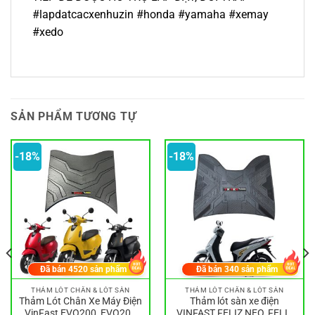
#lapdatcacxenhuzin #honda #yamaha #xemay
#xedo
SẢN PHẨM TƯƠNG TỰ
-18%
-18%
Đã bán
4520
sản phẩm
Đã bán
340
sản phẩm
THẢM LÓT CHÂN & LÓT SÀN
THẢM LÓT CHÂN & LÓT SÀN
Thảm Lót Chân Xe Máy Điện
Thảm lót sàn xe điện
VinFast EVO200, EVO200
VINFAST FELIZ NEO, FELIZ