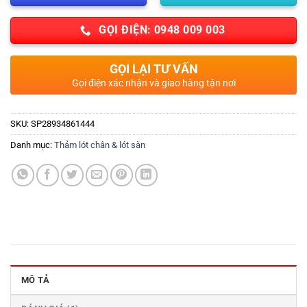
GỌI ĐIỆN: 0948 009 003
GỌI LẠI TƯ VẤN
Gọi điện xác nhận và giao hàng tận nơi
SKU:
SP28934861444
Danh mục:
Thảm lót chân & lót sàn
MÔ TẢ