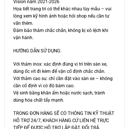
Vision năm 2021-2026
Họa tiết trang trí có thể khác nhau tùy mẫu – vui
lòng xem kỹ hình ảnh hoặc hỏi shop nếu cần tư
vấn thêm.
Đảm bảo thảm chắc chắn, không bị xô lệch khi
vận hành.
HƯỚNG DẪN SỬ DỤNG:
Với thảm inox: xác định đúng vị trí trên sàn xe,
dùng ốc vít đi kèm để vặn cố định chắc chắn.
Với thảm cao su: chỉ cần đặt vào sàn xe – không
cần cố định vì có độ bám cao.
Vệ sinh bằng khăn ẩm hoặc nước sạch, tránh
dùng hóa chất tẩy mạnh.
TRONG ĐƠN HÀNG SẼ CÓ THÔNG TIN KỸ THUẬT
HỖ TRỢ 24/7, KHÁCH HÀNG CỨ LIÊN HỆ TRỰC
TIẾP ĐỂ ĐƯỢC HỖ TRỢ LẮP ĐẶT, ĐỔI TRẢ.