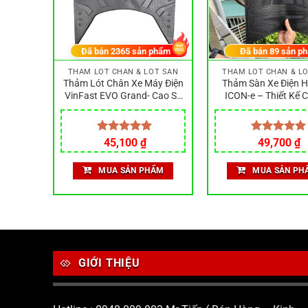
hẩm
Đã bán
2365
sản phẩm
Đã bán
89
sản p
ÓT SÀN
THẢM LÓT CHÂN & LÓT SÀN
THẢM LÓT CHÂN & L
H mode
Thảm Lót Chân Xe Máy Điện
Thảm Sàn Xe Điện 
c đời
VinFast EVO Grand- Cao Su
ICON-e – Thiết Kế 
Đen Không Mùi, Chống Trượt
Theo Xe, Chống Trượ
Nước Bảo Vệ Sàn X
Như Zin Đẹp Bề
Giá
Giá
Giá
G
Được xếp
45,100
₫
Được xếp
49,700
₫
gốc
hiện
gốc
h
hạng
5.00
hạng
5.00
là:
tại
là:
tạ
5 sao
5 sao
ẨM
MUA SẢN PHẨM
MUA SẢN PH
55,000 ₫.
là:
70,000 ₫.
là
45,100 ₫.
4
GIỚI THIỆU