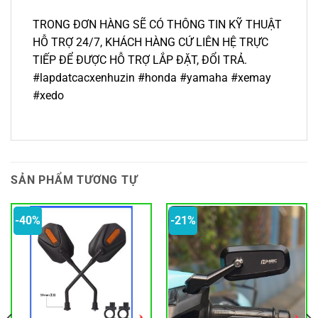
TRONG ĐƠN HÀNG SẼ CÓ THÔNG TIN KỸ THUẬT
HỖ TRỢ 24/7, KHÁCH HÀNG CỨ LIÊN HỆ TRỰC
TIẾP ĐỂ ĐƯỢC HỖ TRỢ LẮP ĐẶT, ĐỔI TRẢ.
#lapdatcacxenhuzin #honda #yamaha #xemay
#xedo
SẢN PHẨM TƯƠNG TỰ
-40%
-21%