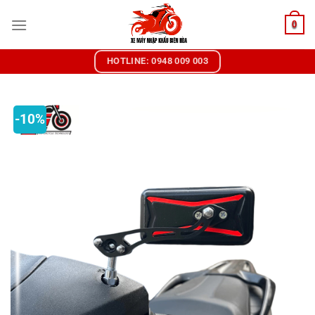
Chuyển
0
đến
nội
dung
HOTLINE: 0948 009 003
-10%