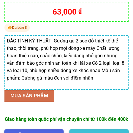
Giá
Giá
63,000
₫
gốc
hiện
là:
tại
Đã bán 3
70,000 ₫.
là:
63,000 ₫.
ĐẶC TÍNH KỸ THUẬT: Gương gù 2 sọc đỏ thiết kế thể
thao, thời trang, phù hợp mọi dòng xe máy Chất lượng
hoàn thiện cao, chắc chắn, kiểu dáng nhỏ gọn nhưng
vẫn đảm bảo góc nhìn an toàn khi lái xe Có 2 loại: loại 8
và loại 10, phù hợp nhiều dòng xe khác nhau Màu sản
phẩm: Gương gù màu đen với điểm nhấn
MUA SẢN PHẨM
Giao hàng toàn quốc phí vận chuyển chỉ từ 100k đến 400k