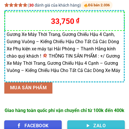
(
30
đánh giá của khách hàng)
Đã bán 2.036
5.00
30
trên 5
dựa trên
Giá
Giá
33,750
₫
đánh giá
gốc
hiện
là:
tại
Gương Xe Máy Thời Trang, Gương Chiếu Hậu 4 Cạnh,
Gương Vuông – Kiếng Chiếu Hậu Cho Tất Cả Các Dòng
56,250 ₫.
là:
Xe Phụ kiện xe máy tại Hải Phòng – Thanh Hằng kính
33,750 ₫.
chào quý khách !
THÔNG TIN SẢN PHẨM : +/ Gương
Xe Máy Thời Trang, Gương Chiếu Hậu 4 Cạnh – Gương
Vuông – Kiếng Chiếu Hậu Cho Tất Cả Các Dòng Xe Máy
MUA SẢN PHẨM
Giao hàng toàn quốc phí vận chuyển chỉ từ 100k đến 400k
FACEBOOK
ZALO