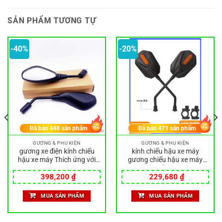
SẢN PHẨM TƯƠNG TỰ
-40%
-20%
Đã bán
448
sản phẩm
Đã bán
471
sản phẩm
GƯƠNG & PHỤ KIỆN
GƯƠNG & PHỤ KIỆN
gương xe điện kính chiếu
kính chiếu hậu xe máy
hậu xe máy Thích ứng với
gương chiếu hậu xe máy
Apulia VESPA SR150
Gương chiếu hậu xe điện
Giá
Giá
Giá
Giá
MAX250 gương chiếu hậu
Gương phản quang Thích
398,200
₫
229,680
₫
gốc
hiện
gốc
hiện
APR250T-V gương chiếu
hợp cho xe máy Ba bánh
là:
tại
là:
tại
hậu gương chiếu hậu
Gương chiếu hậu xem lớn
MUA SẢN PHẨM
MUA SẢN PHẨM
663,300 ₫.
là:
287,100 ₫.
là:
Zongshen Prince View
.
398,200 ₫.
229,680 ₫.
Gương chiếu hậu