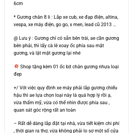
6cm
* Gương chân 8 li : Lắp xe cub, xe đạp điện, altina,
vespa, xe máy điện, go go, x men, lead cũ 2013 …
@ Lưu ý : Gương chỉ có sẵn bên trái, ae cần gương
bên phải, thì lấy cà lê xoay ốc phía sau mặt
gương, và lật mặt gương lại nhé
Shop tặng kèm 01 ốc bịt chân gương nhựa loại
đẹp
+/ Với việc quy định xe máy phải lắp gương chiếu
hậu thì ae lựa chọn loại này là quá hợp lý rồi ạ,
vừa thẩm mỹ, vừa có thể nhìn được phía sau ,
quan sát góc rộng rất an toàn
– Rất dễ dàng lắp đặt tại nhà, vừa tiết kiệm chi phí
, thời gian ra thợ, vừa không phải lo sợ một số cửa