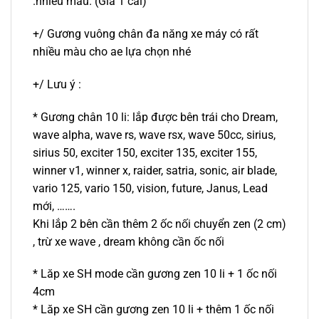
.nhiều mầu. (Giá 1 cái)
+/ Gương vuông chân đa năng xe máy có rất
nhiều màu cho ae lựa chọn nhé
+/ Lưu ý :
* Gương chân 10 li: lắp được bên trái cho Dream,
wave alpha, wave rs, wave rsx, wave 50cc, sirius,
sirius 50, exciter 150, exciter 135, exciter 155,
winner v1, winner x, raider, satria, sonic, air blade,
vario 125, vario 150, vision, future, Janus, Lead
mới, …….
Khi lắp 2 bên cần thêm 2 ốc nối chuyển zen (2 cm)
, trừ xe wave , dream không cần ốc nối
* Lăp xe SH mode cần gương zen 10 li + 1 ốc nối
4cm
* Lăp xe SH cần gương zen 10 li + thêm 1 ốc nối